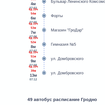
Бульвар Ленинского Комсомо
4м
07:03
6д 10ч
54м
Форты
6м
07:05
6д 10ч
53м
Магазин "ГроДар"
7м
07:06
6д 10ч
52м
Гимназия №5
8м
07:07
6д 10ч
51м
ул. Домбровского
9м
07:08
6д 10ч
39м
ул. Домбровского
13м
07:12
49 автобус расписание Гродно