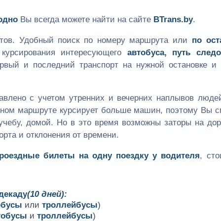
одно
Вы всегда можете найти на сайте
BTrans.by
.
утов. Удобный поиск по номеру маршрута или
по ост
к курсирования интересующего
автобуса, путь следо
ервый и последний транспорт на нужной остановке и 
авлено с учетом утренних и вечерних наплывов людей
одном маршруте курсирует больше машин, поэтому Вы 
учебу, домой. Но в это время возможны заторы на дор
орта и отклонения от времени.
проездные билеты на одну поездку у водителя
, ст
 декаду
(10 дней):
обусы
или
троллейбусы
)
тобусы
и
троллейбусы
)