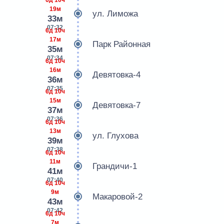
19м
ул. Лиможа
33м
07:32
6д 10ч
17м
Парк Районная
35м
07:34
6д 10ч
16м
Девятовка-4
36м
07:35
6д 10ч
15м
Девятовка-7
37м
07:36
6д 10ч
13м
ул. Глухова
39м
07:38
6д 10ч
11м
Грандичи-1
41м
07:40
6д 10ч
9м
Макаровой-2
43м
07:42
6д 10ч
7м