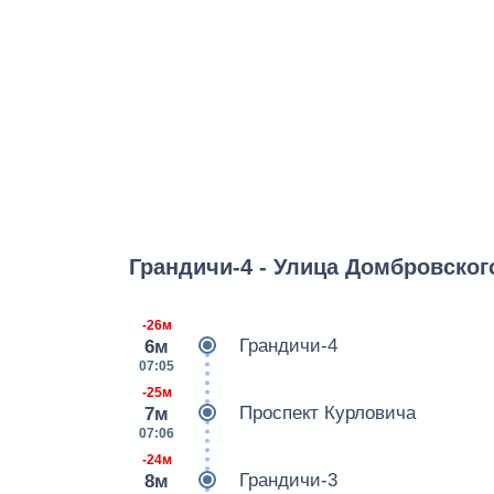
Грандичи-4 - Улица Домбровског
-26м
Грандичи-4
6м
07:05
-25м
Проспект Курловича
7м
07:06
-24м
Грандичи-3
8м