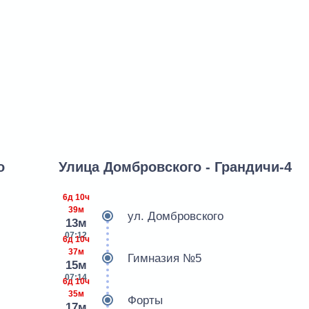
о
Улица Домбровского - Грандичи-4
6д 10ч
39м
ул. Домбровского
13м
07:12
6д 10ч
37м
Гимназия №5
15м
07:14
6д 10ч
35м
Форты
17м