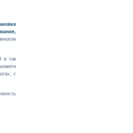
ановке
вания,
многое
 в так
сможете
огах, с
оимость