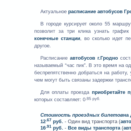
Актуальное
расписание автобусов Гр
В городе курсирует около 55 маршр
позволит за три клика узнать графи
конечные станции
, во сколько идет п
другое.
Расписание
автобусов г.Гродно
сост
называемый “час пик”. В это время на 
беспрепятственно добраться на работу, 
чем могут быть связаны задержки трансп
Для оплаты проезда
приобретайте 
.85 руб.
которых составляет:
0
Стоимость проездных билетов
на
.67
12
руб.
- Один вид транспорта (
авт
.91
16
руб.
-
Все виды транспорта
(
ав