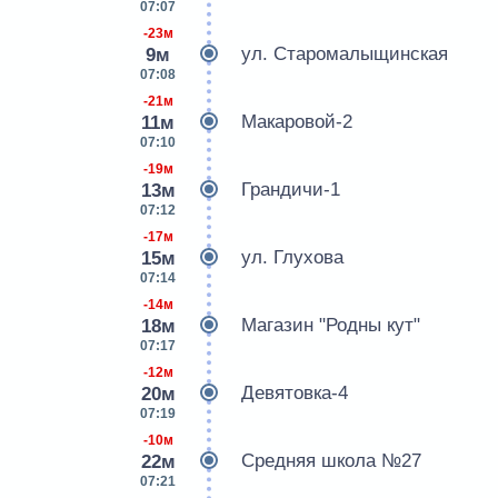
07:07
-23м
ул. Старомалыщинская
9м
07:08
-21м
Макаровой-2
11м
07:10
-19м
Грандичи-1
13м
07:12
-17м
ул. Глухова
15м
07:14
-14м
Магазин "Родны кут"
18м
07:17
-12м
Девятовка-4
20м
07:19
-10м
Средняя школа №27
22м
07:21