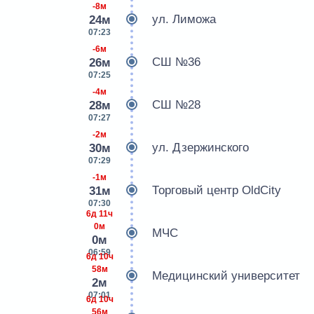
-8м
ул. Лиможа
24м
07:23
-6м
СШ №36
26м
07:25
-4м
СШ №28
28м
07:27
-2м
ул. Дзержинского
30м
07:29
-1м
Торговый центр OldCity
31м
07:30
6д 11ч
0м
МЧС
0м
06:59
6д 10ч
58м
Медицинский университет
2м
07:01
6д 10ч
56м