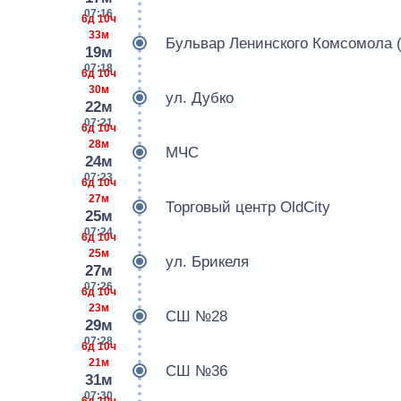
07:16
6д 10ч
33м
Бульвар Ленинского Комсомола 
19м
07:18
6д 10ч
30м
ул. Дубко
22м
07:21
6д 10ч
28м
МЧС
24м
07:23
6д 10ч
27м
Торговый центр OldCity
25м
07:24
6д 10ч
25м
ул. Брикеля
27м
07:26
6д 10ч
23м
СШ №28
29м
07:28
6д 10ч
21м
СШ №36
31м
07:30
6д 10ч