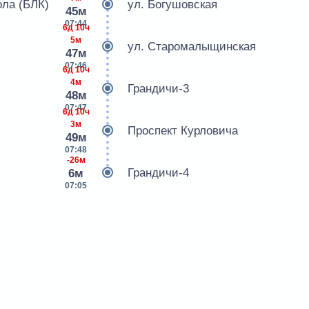
ла (БЛК)
ул. Богушовская
45м
07:44
6д 10ч
5м
ул. Старомалыщинская
47м
07:46
6д 10ч
4м
Грандичи-3
48м
07:47
6д 10ч
3м
Проспект Курловича
49м
07:48
-26м
Грандичи-4
6м
07:05