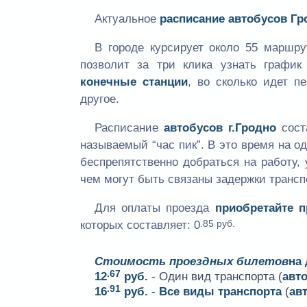
Актуальное
расписание автобусов Гр
В городе курсирует около 55 маршр
позволит за три клика узнать графи
конечные станции
, во сколько идет п
другое.
Расписание
автобусов г.Гродно
сост
называемый “час пик”. В это время на 
беспрепятственно добраться на работу, 
чем могут быть связаны задержки трансп
Для оплаты проезда
приобретайте 
.85 руб.
которых составляет:
0
Стоимость проездных билетов
на
.67
12
руб.
- Один вид транспорта (
авт
.91
16
руб.
-
Все виды транспорта
(
ав