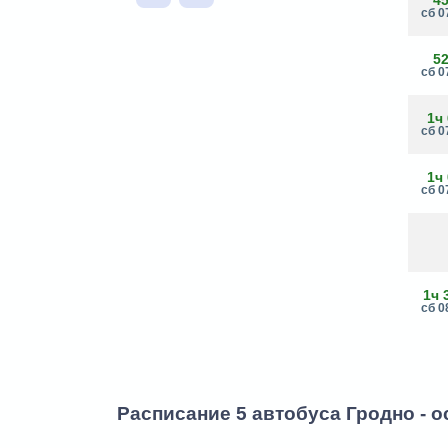
сб 0
5
сб 0
1ч
сб 0
1ч
сб 0
1ч 
сб 0
Расписание 5 автобуса Гродно - 