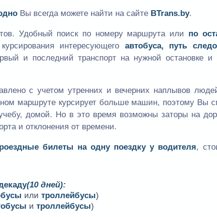
одно
Вы всегда можете найти на сайте
BTrans.by
.
утов. Удобный поиск по номеру маршрута или
по ост
к курсирования интересующего
автобуса, путь следо
ервый и последний транспорт на нужной остановке и 
авлено с учетом утренних и вечерних наплывов людей
одном маршруте курсирует больше машин, поэтому Вы 
учебу, домой. Но в это время возможны заторы на дор
орта и отклонения от времени.
проездные билеты на одну поездку у водителя
, ст
 декаду
(10 дней):
обусы
или
троллейбусы
)
тобусы
и
троллейбусы
)