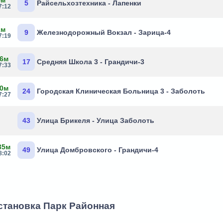
5
Райсельхозтехника - Лапенки
7:12
2м
9
Железнодорожный Вокзал - Зарица-4
7:19
 6м
17
Средняя Школа 3 - Грандичи-3
7:33
 0м
24
Городская Клиническая Больница 3 - Заболоть
7:27
43
Улица Брикеля - Улица Заболоть
35м
49
Улица Домбровского - Грандичи-4
8:02
остановка Парк Районная