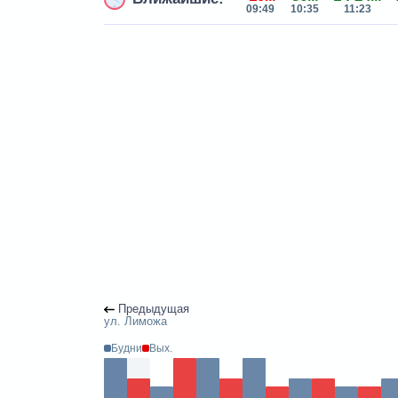
09:49
10:35
11:23
Предыдущая
ул. Лиможа
Будни
Вых.