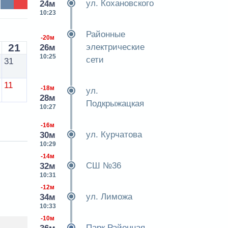
ул. Кохановского
24м
10:23
Районные
-20м
21
электрические
26м
10:25
сети
31
11
-18м
ул.
28м
Подкрыжацкая
10:27
-16м
ул. Курчатова
30м
10:29
-14м
СШ №36
32м
10:31
-12м
ул. Лиможа
34м
10:33
-10м
Парк Районная