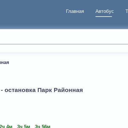
Главная
Автобус
нная
 - остановка Парк Районная
2ч 4м
3ч 5м
3ч 56м