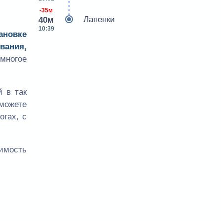
-35м
Лапенки
40м
10:39
ановке
вания,
многое
 в так
сможете
огах, с
оимость