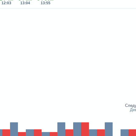
12:03
13:04
13:55
След
Дев