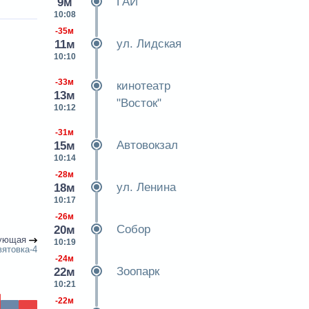
ГАИ
9м
10:08
-35м
ул. Лидская
11м
10:10
-33м
кинотеатр
13м
"Восток"
10:12
-31м
Автовокзал
15м
10:14
-28м
ул. Ленина
18м
10:17
-26м
Собор
20м
ующая
10:19
ятовка-4
-24м
Зоопарк
22м
10:21
-22м