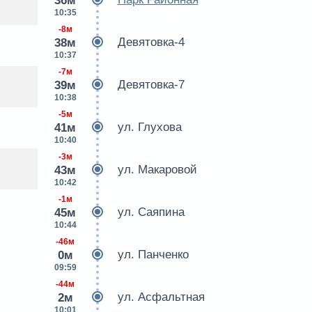
36м
10:35
-8м
Девятовка-4
38м
10:37
-7м
Девятовка-7
39м
10:38
-5м
ул. Глухова
41м
10:40
-3м
ул. Макаровой
43м
10:42
-1м
ул. Саяпина
45м
10:44
-46м
ул. Панченко
0м
09:59
-44м
ул. Асфальтная
2м
10:01