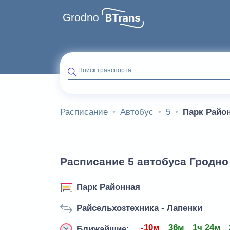
Grodno
Поиск транспорта
Расписание
Автобус
5
Парк Райо
Расписание 5 автобуса Гродно
Парк Районная
Райсельхозтехника - Лапенки
-10м
36м
1ч 24м
Ближайшие: