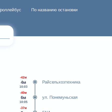
Троллейбус
По названию остановки
-42м
Райсельхозтехника
4м
10:03
-40м
ул. Понемуньская
6м
10:05
-37м