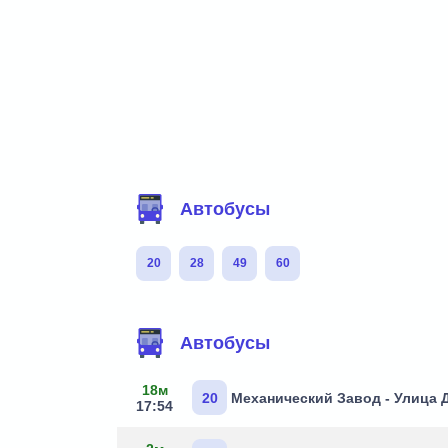
Фильтр маршрутов
Автобусы
20
28
49
60
Маршруты через остановку
Автобусы
18м
20
Механический Завод - Улица
17:54