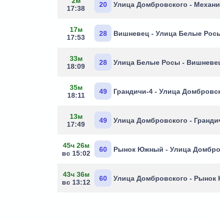
2м
20
Улица Домбровского - Механ
17:38
17м
28
Вишневец - Улица Белые Рос
17:53
33м
28
Улица Белые Росы - Вишневе
18:09
35м
49
Грандичи-4 - Улица Домбровс
18:11
13м
49
Улица Домбровского - Гранди
17:49
45ч 26м
60
Рынок Южный - Улица Домбро
вс 15:02
43ч 36м
60
Улица Домбровского - Рынок
вс 13:12