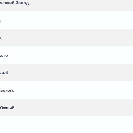
ический Завод
ы
ц
кого
чи-4
вского
 Южный