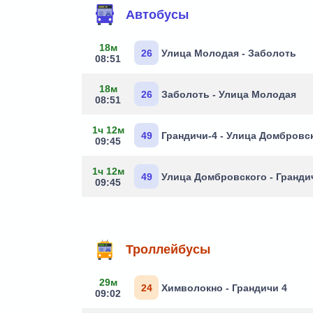
Автобусы
18м
26
Улица Молодая - Заболоть
08:51
18м
26
Заболоть - Улица Молодая
08:51
1ч 12м
49
Грандичи-4 - Улица Домбровс
09:45
1ч 12м
49
Улица Домбровского - Гранди
09:45
Троллейбусы
29м
24
Химволокно - Грандичи 4
09:02