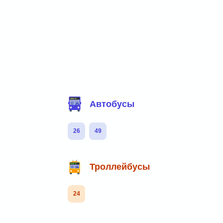
Фильтр маршрутов
Автобусы
26
49
Троллейбусы
24
Маршруты через остановку