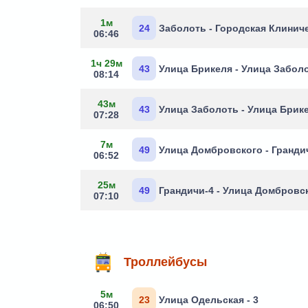
1м
24
Заболоть - Городская Клинич
06:46
1ч 29м
43
Улица Брикеля - Улица Забол
08:14
43м
43
Улица Заболоть - Улица Брик
07:28
7м
49
Улица Домбровского - Гранди
06:52
25м
49
Грандичи-4 - Улица Домбровс
07:10
Троллейбусы
5м
23
Улица Одельская - 3
06:50