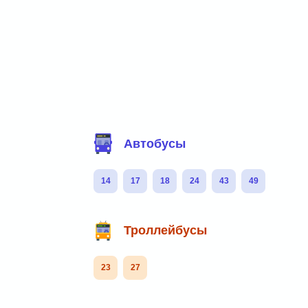
Фильтр маршрутов
Автобусы
14
17
18
24
43
49
Троллейбусы
23
27
Маршруты через остановку