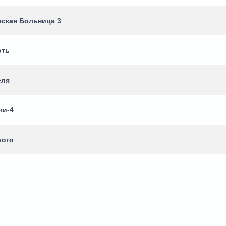
еская Больница 3
оть
еля
чи-4
кого