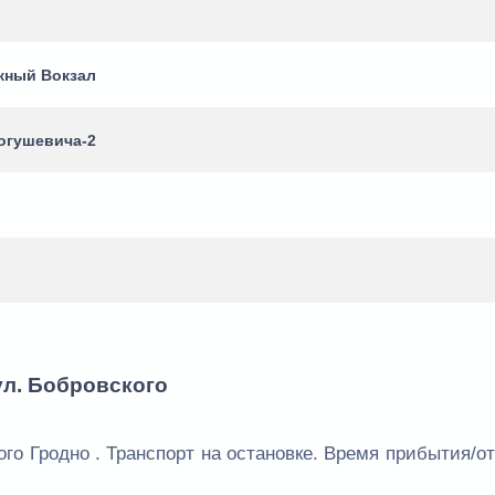
жный Вокзал
огушевича-2
ул. Бобровского
ого Гродно . Транспорт на остановке. Время прибытия/о