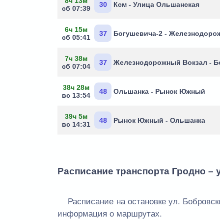
8ч 13м
30
Ксм - Улица Ольшанская
сб 07:39
6ч 15м
37
Богушевича-2 - Железнодоро
сб 05:41
7ч 38м
37
Железнодорожный Вокзал - Б
сб 07:04
38ч 28м
48
Ольшанка - Рынок Южный
вс 13:54
39ч 5м
48
Рынок Южный - Ольшанка
вс 14:31
Расписание транспорта Гродно – 
Расписание на остановке ул. Бобровск
информация о маршрутах.