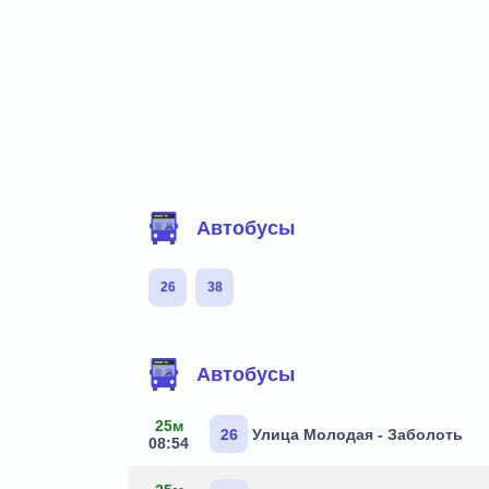
Фильтр маршрутов
Автобусы
26
38
Маршруты через остановку
Автобусы
25м
26
Улица Молодая - Заболоть
08:54