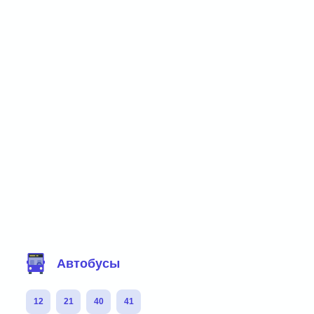
Фильтр маршрутов
Автобусы
12
21
40
41