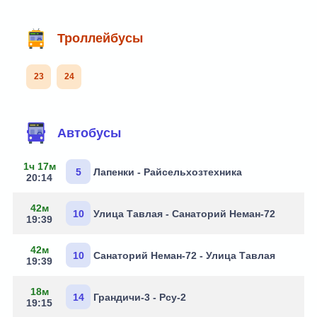
Троллейбусы
23
24
Маршруты через остановку
Автобусы
1ч 17м
5
Лапенки - Райсельхозтехника
20:14
42м
10
Улица Тавлая - Санаторий Неман-72
19:39
42м
10
Санаторий Неман-72 - Улица Тавлая
19:39
18м
14
Грандичи-3 - Рсу-2
19:15