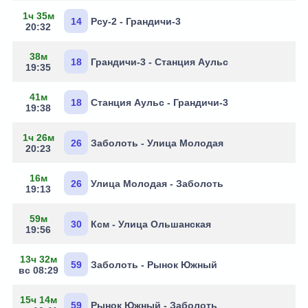
1ч 35м
14
Рсу-2 - Грандичи-3
20:32
38м
18
Грандичи-3 - Станция Аульс
19:35
41м
18
Станция Аульс - Грандичи-3
19:38
1ч 26м
26
Заболоть - Улица Молодая
20:23
16м
26
Улица Молодая - Заболоть
19:13
59м
30
Ксм - Улица Ольшанская
19:56
13ч 32м
59
Заболоть - Рынок Южный
вс 08:29
15ч 14м
59
Рынок Южный - Заболоть