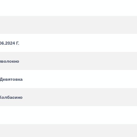
6.2024 Г.
имволокно
 Девятовка
 Колбасино