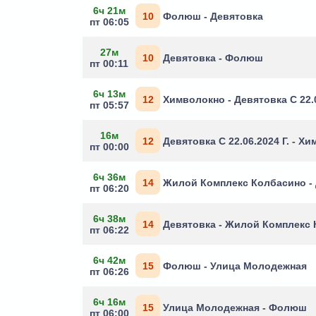
6ч 21м
10
Фолюш - Девятовка
пт 06:05
27м
10
Девятовка - Фолюш
пт 00:11
6ч 13м
12
Химволокно - Девятовка С 22.0
пт 05:57
16м
12
Девятовка С 22.06.2024 Г. - Х
пт 00:00
6ч 36м
14
Жилой Комплекс Колбасино -
пт 06:20
6ч 38м
14
Девятовка - Жилой Комплекс
пт 06:22
6ч 42м
15
Фолюш - Улица Молодежная
пт 06:26
6ч 16м
15
Улица Молодежная - Фолюш
пт 06:00