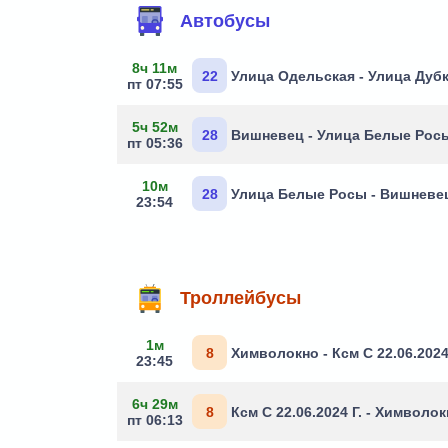
Автобусы
8ч 11м
22
Улица Одельская - Улица Дуб
пт 07:55
5ч 52м
28
Вишневец - Улица Белые Рос
пт 05:36
10м
28
Улица Белые Росы - Вишневе
23:54
Троллейбусы
1м
8
Химволокно - Ксм С 22.06.2024
23:45
6ч 29м
8
Ксм С 22.06.2024 Г. - Химволо
пт 06:13