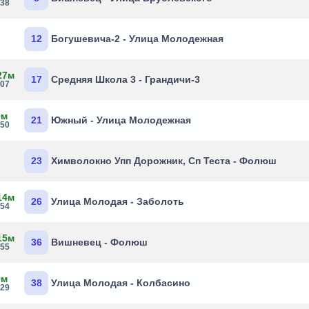
:38
12
Богушевича-2 - Улица Молодежная
27м
17
Средняя Школа 3 - Грандичи-3
:07
0м
21
Южный - Улица Молодежная
:50
23
Химволокно Упп Дорожник, Сп Теста - Фолюш
14м
26
Улица Молодая - Заболоть
:54
15м
36
Вишневец - Фолюш
:55
9м
38
Улица Молодая - Колбасино
:29