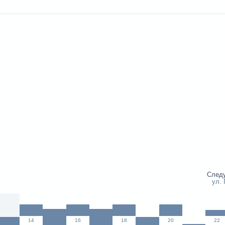
След
ул.
14
16
18
20
22