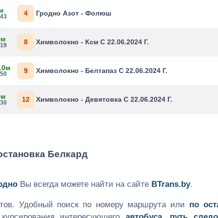
м
4
Гродно Азот - Фолюш
:43
9м
8
Химволокно - Ксм С 22.06.2024 Г.
:19
10м
9
Химволокно - Белтапаз С 22.06.2024 Г.
:50
0м
12
Химволокно - Девятовка С 22.06.2024 Г.
:30
 остановка Белкард
одно
Вы всегда можете найти на сайте
BTrans.by
.
утов. Удобный поиск по номеру маршрута или
по ост
к курсирования интересующего
автобуса, путь следо