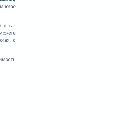
многое
 в так
сможете
огах, с
оимость