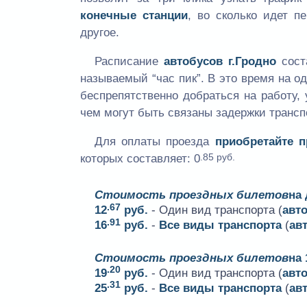
конечные станции
, во сколько идет п
другое.
Расписание
автобусов г.Гродно
сост
называемый “час пик”. В это время на 
беспрепятственно добраться на работу, 
чем могут быть связаны задержки трансп
Для оплаты проезда
приобретайте 
.85 руб.
которых составляет:
0
Стоимость проездных билетов
на
.67
12
руб.
- Один вид транспорта (
авт
.91
16
руб.
-
Все виды транспорта
(
ав
Стоимость проездных билетов
на 
.20
19
руб.
- Один вид транспорта (
авт
.31
25
руб.
-
Все виды транспорта
(
ав