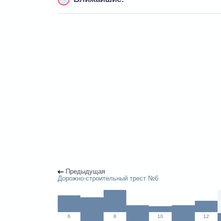
Предыдущая
Дорожно-строительный трест №6
6
8
10
12