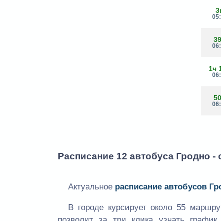
3
05
3
06
1ч 
06
5
06
Расписание 12 автобуса Гродно -
Актуальное
расписание автобусов Гр
В городе курсирует около 55 маршр
позволит за три клика узнать графи