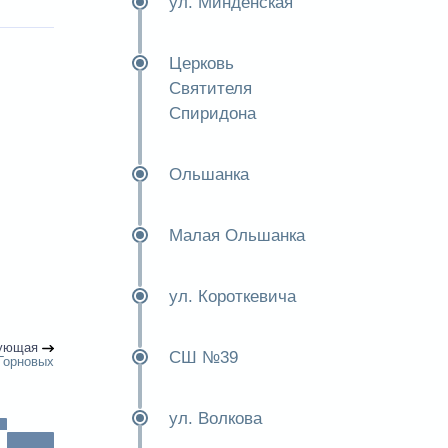
ул. Минденская
Церковь
Святителя
Спиридона
Ольшанка
Малая Ольшанка
ул. Короткевича
ующая
СШ №39
 Горновых
ул. Волкова