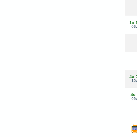
1ч 
06
4ч 
10
4ч
09