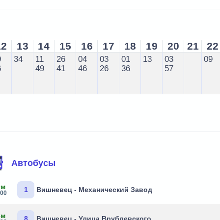
12
13
14
15
16
17
18
19
20
21
22
9
34
11
26
04
03
01
13
03
09
6
49
41
46
26
36
57
Автобусы
0м
1
Вишневец - Механический Завод
:00
8м
8
Вишневец - Улица Врублевского