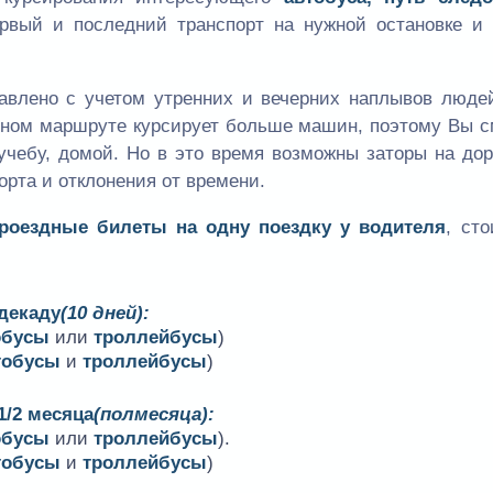
ервый и последний транспорт на нужной остановке и 
авлено с учетом утренних и вечерних наплывов людей
одном маршруте курсирует больше машин, поэтому Вы 
учебу, домой. Но в это время возможны заторы на дор
орта и отклонения от времени.
проездные билеты на одну поездку у водителя
, ст
 декаду
(10 дней):
обусы
или
троллейбусы
)
тобусы
и
троллейбусы
)
1/2 месяца
(полмесяца):
обусы
или
троллейбусы
).
тобусы
и
троллейбусы
)