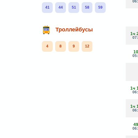
06
41
44
51
58
59
Троллейбусы
1ч 
07
4
8
9
12
1
05
1ч 
06
1ч 
06
4
06