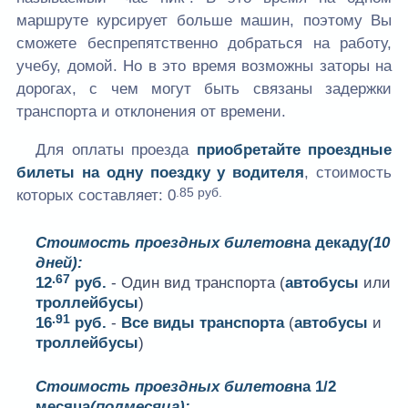
маршруте курсирует больше машин, поэтому Вы
сможете беспрепятственно добраться на работу,
учебу, домой. Но в это время возможны заторы на
дорогах, с чем могут быть связаны задержки
транспорта и отклонения от времени.
Для оплаты проезда
приобретайте проездные
билеты на одну поездку у водителя
, стоимость
.85 руб.
которых составляет:
0
Стоимость проездных билетов
на декаду
(10
дней):
.67
12
руб.
- Один вид транспорта (
автобусы
или
троллейбусы
)
.91
16
руб.
-
Все виды транспорта
(
автобусы
и
троллейбусы
)
Стоимость проездных билетов
на 1/2
месяца
(полмесяца):