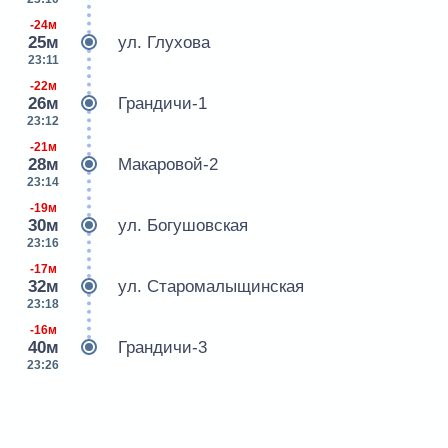
-24м
25м
ул. Глухова
23:11
-22м
26м
Грандичи-1
23:12
-21м
28м
Макаровой-2
23:14
-19м
30м
ул. Богушовская
23:16
-17м
32м
ул. Старомалыщинская
23:18
-16м
40м
Грандичи-3
23:26