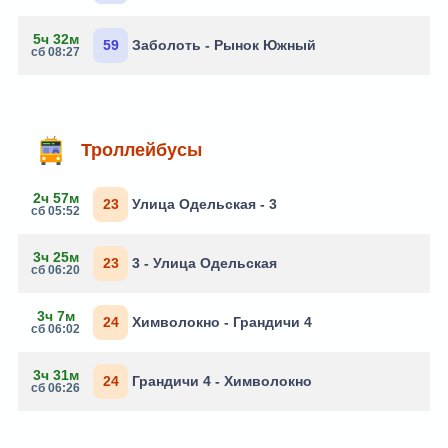
5ч 32м
59
Заболоть - Рынок Южный
сб 08:27
Троллейбусы
2ч 57м
23
Улица Одельская - 3
сб 05:52
3ч 25м
23
3 - Улица Одельская
сб 06:20
3ч 7м
24
Химволокно - Грандичи 4
сб 06:02
3ч 31м
24
Грандичи 4 - Химволокно
сб 06:26