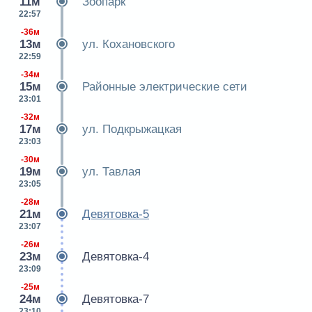
11м
Зоопарк
22:57
-36м
13м
ул. Кохановского
22:59
-34м
15м
Районные электрические сети
23:01
-32м
17м
ул. Подкрыжацкая
23:03
-30м
19м
ул. Тавлая
23:05
-28м
21м
Девятовка-5
23:07
-26м
23м
Девятовка-4
23:09
-25м
24м
Девятовка-7
23:10