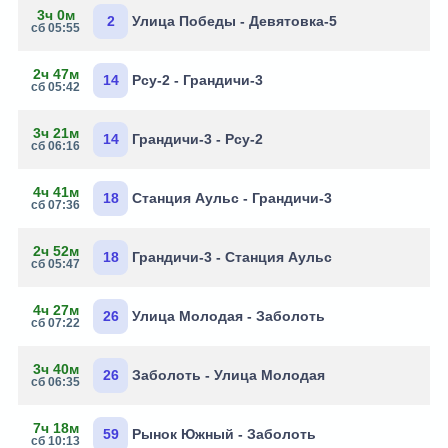
3ч 0м
2
Улица Победы - Девятовка-5
сб 05:55
2ч 47м
14
Рсу-2 - Грандичи-3
сб 05:42
3ч 21м
14
Грандичи-3 - Рсу-2
сб 06:16
4ч 41м
18
Станция Аульс - Грандичи-3
сб 07:36
2ч 52м
18
Грандичи-3 - Станция Аульс
сб 05:47
4ч 27м
26
Улица Молодая - Заболоть
сб 07:22
3ч 40м
26
Заболоть - Улица Молодая
сб 06:35
7ч 18м
59
Рынок Южный - Заболоть
сб 10:13