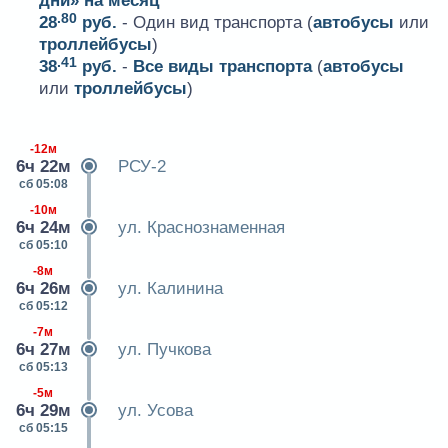
дни» на месяц
.80
28
руб.
- Один вид транспорта (
автобусы
или
троллейбусы
)
.41
38
руб.
-
Все виды транспорта
(
автобусы
или
троллейбусы
)
-12м
6ч 22м
РСУ-2
сб 05:08
-10м
6ч 24м
ул. Краснознаменная
сб 05:10
-8м
6ч 26м
ул. Калинина
сб 05:12
-7м
6ч 27м
ул. Пучкова
сб 05:13
-5м
6ч 29м
ул. Усова
сб 05:15