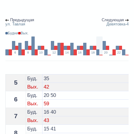
Предыдущая
Следующая
ул. Тавлая
Девятовка-4
Будни
Вых.
6
8
10
12
14
16
18
20
22
Расписание 14 автобуса Гродно - остановка Девятовка
Буд.
35
5
Вых.
42
Буд.
20
50
6
Вых.
59
Буд.
16
40
7
Вых.
43
Буд.
15
41
8