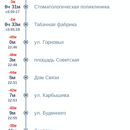
-3м
6ч 31м
Стоматологическая поликлиника
сб 05:17
-2м
6ч 33м
Табачная фабрика
сб 05:19
-49м
0м
ул. Горновых
22:46
-46м
3м
площадь Советская
22:49
-44м
5м
Дом Связи
22:51
-42м
7м
ул. Карбышева
22:53
-40м
9м
ул. Буденного
22:55
-38м