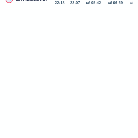
22:18
23:07
сб 05:42
сб 06:59
сб 0