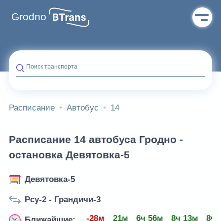
Grodno
Поиск транспорта
Расписание
Автобус
14
Расписание 14 автобуса Гродно -
остановка Девятовка-5
Девятовка-5
Рсу-2 - Грандичи-3
-28м
21м
6ч 56м
8ч 13м
8ч 
Ближайшие: