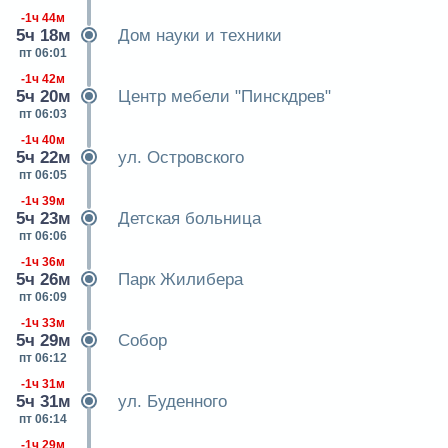
-1ч 44м
5ч 18м
Дом науки и техники
пт 06:01
-1ч 42м
5ч 20м
Центр мебели "Пинскдрев"
пт 06:03
-1ч 40м
5ч 22м
ул. Островского
пт 06:05
-1ч 39м
5ч 23м
Детская больница
пт 06:06
-1ч 36м
5ч 26м
Парк Жилибера
пт 06:09
-1ч 33м
5ч 29м
Собор
пт 06:12
-1ч 31м
5ч 31м
ул. Буденного
пт 06:14
-1ч 29м