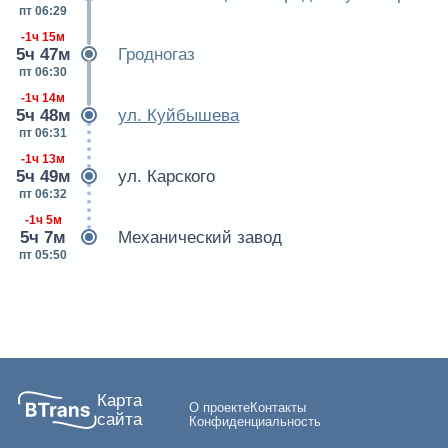
пт 06:29
-1ч 15м
5ч 47м
Гродногаз
пт 06:30
-1ч 14м
5ч 48м
ул. Куйбышева
пт 06:31
-1ч 13м
5ч 49м
ул. Карского
пт 06:32
-1ч 5м
5ч 7м
Механический завод
пт 05:50
Карта
О проекте
Контакты
сайта
Конфиденциальность