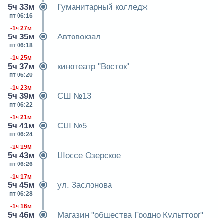
5ч 33м
Гуманитарный колледж
пт 06:16
-1ч 27м
5ч 35м
Автовокзал
пт 06:18
-1ч 25м
5ч 37м
кинотеатр "Восток"
пт 06:20
-1ч 23м
5ч 39м
СШ №13
пт 06:22
-1ч 21м
5ч 41м
СШ №5
пт 06:24
-1ч 19м
5ч 43м
Шоссе Озерское
пт 06:26
-1ч 17м
5ч 45м
ул. Заслонова
пт 06:28
-1ч 16м
5ч 46м
Магазин "общества Гродно Культторг"