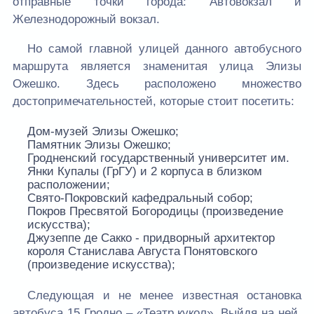
отправные точки города: Автовокзал и
Железнодорожный вокзал.
Но самой главной улицей данного автобусного
маршрута является знаменитая улица Элизы
Ожешко. Здесь расположено множество
достопримечательностей, которые стоит посетить:
Дом-музей Элизы Ожешко;
Памятник Элизы Ожешко;
Гродненский государственный университет им.
Янки Купалы (ГрГУ) и 2 корпуса в близком
расположении;
Свято-Покровский кафедральный собор;
Покров Пресвятой Богородицы (произведение
искусства);
Джузеппе де Сакко - придворный архитектор
короля Станислава Августа Понятовского
(произведение искусства);
Следующая и не менее известная остановка
автобуса 15 Гродно – «Театр кукол». Выйдя на ней,