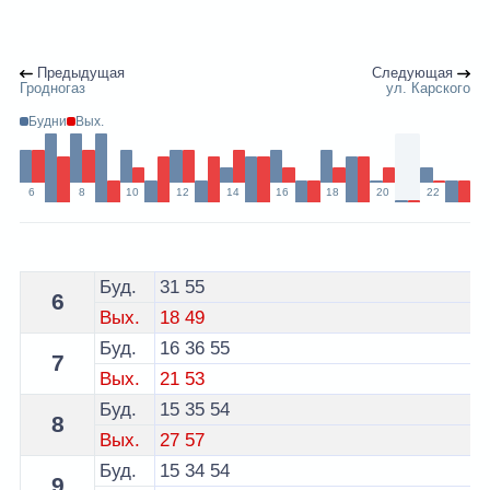
Предыдущая
Следующая
Гродногаз
ул. Карского
Будни
Вых.
6
8
10
12
14
16
18
20
22
Расписание 15 автобуса Гродно - остановка ул. Куйб
Буд.
31
55
6
Вых.
18
49
Буд.
16
36
55
7
Вых.
21
53
Буд.
15
35
54
8
Вых.
27
57
Буд.
15
34
54
9