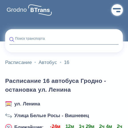
Grodno
Поиск транспорта
Расписание
Автобус
16
Расписание 16 автобуса Гродно -
остановка ул. Ленина
ул. Ленина
Улица Белые Росы - Вишневец
-24м
12м
1ч 29м
2ч 4м
2ч 3
Ближайшие: