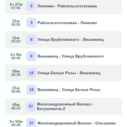
1ч 27м
5
Лапенки - Райсельхозтехника
07:06
21м
5
Райсельхозтехника - Лапенки
06:00
11м
8
Улица Врублевского - Вишневец
05:50
1ч 9м
8
Вишневец - Улица Врублевского
06:48
59м
16
Улица Белые Росы - Вишневец
06:38
21м
16
Вишневец - Улица Белые Росы
06:00
Железнодорожный Вокзал -
45м
37
06:24
Богушевича-2
1ч 10м
47
Железнодорожный Вокзал - Ольшанка
06:49