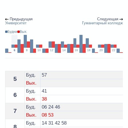
Предыдущая
Следующая
Университет
Гуманитарный колледж
Будни
Вых.
6
8
10
12
14
16
18
20
22
Расписание 16 автобуса Гродно - остановка ул. Ленин
Буд.
57
5
Вых.
Буд.
41
6
Вых.
38
Буд.
06
24
46
7
Вых.
08
53
Буд.
14
31
42
58
8