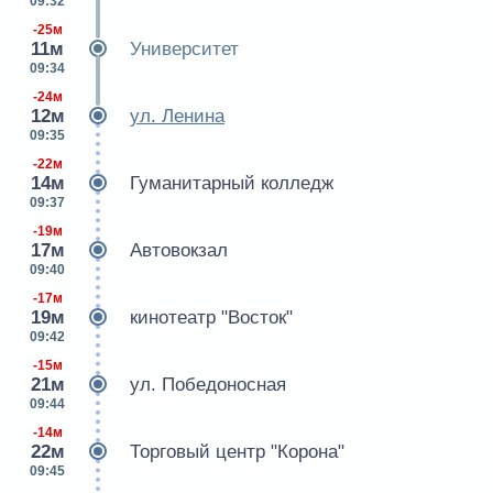
09:32
-25м
11м
Университет
09:34
-24м
12м
ул. Ленина
09:35
-22м
14м
Гуманитарный колледж
09:37
-19м
17м
Автовокзал
09:40
-17м
19м
кинотеатр "Восток"
09:42
-15м
21м
ул. Победоносная
09:44
-14м
22м
Торговый центр "Корона"
09:45