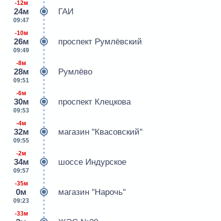
-12м
24м
ГАИ
09:47
-10м
26м
проспект Румлёвский
09:49
-8м
28м
Румлёво
09:51
-6м
30м
проспект Клецкова
09:53
-4м
32м
магазин "Квасовский"
09:55
-2м
34м
шоссе Индурское
09:57
-35м
0м
магазин "Нарочь"
09:23
-33м