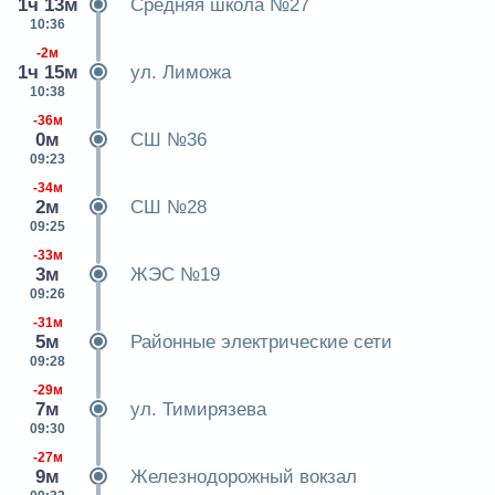
1ч 13м
Средняя школа №27
10:36
-2м
1ч 15м
ул. Лиможа
10:38
-36м
0м
СШ №36
09:23
-34м
2м
СШ №28
09:25
-33м
3м
ЖЭС №19
09:26
-31м
5м
Районные электрические сети
09:28
-29м
7м
ул. Тимирязева
09:30
-27м
9м
Железнодорожный вокзал