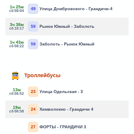
1ч 25м
49
Улица Домбровского - Грандичи-4
сб 08:04
3ч 38м
59
Рынок Южный - Заболоть
сб 10:17
1ч 43м
59
Заболоть - Рынок Южный
сб 08:22
Троллейбусы
13м
23
Улица Одельская - 3
сб 06:52
19м
24
Химволокно - Грандичи 4
сб 06:58
27
ФОРТЫ - ГРАНДИЧИ 3