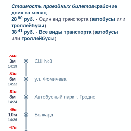
Стоимость проездных билетов
«рабочие
дни» на месяц
.80
28
руб.
- Один вид транспорта (
автобусы
или
троллейбусы
)
.41
38
руб.
-
Все виды транспорта
(
автобусы
или
троллейбусы
)
-56м
3м
СШ №3
14:19
-53м
6м
ул. Фомичева
14:22
-51м
8м
Автобусный парк г. Гродно
14:24
-49м
10м
Белкард
14:26
-47м