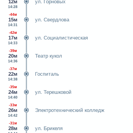
12м
ул. Горновых
14:28
-44м
15м
ул. Свердлова
14:31
-42м
17м
ул. Социалистическая
14:33
-39м
20м
Театр кукол
14:36
-37м
22м
Госпиталь
14:38
-35м
24м
ул. Терешковой
14:40
-33м
26м
Электротехнический колледж
14:42
-31м
28м
ул. Брикеля