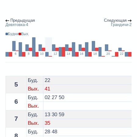
Предыдущая
Следующая
Девятовка-4
Грандичи-2
Будни
Вых.
6
8
10
12
14
16
18
20
22
Расписание 17 автобуса Гродно - остановка Девятовка
Буд.
22
5
Вых.
41
Буд.
02
27
50
6
Вых.
Буд.
13
30
59
7
Вых.
35
Буд.
28
48
8