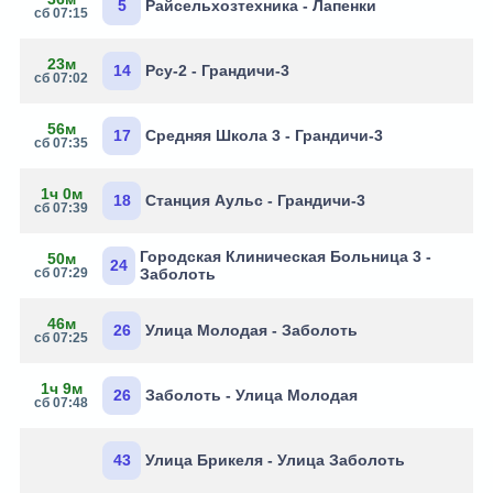
5
Райсельхозтехника - Лапенки
сб 07:15
23м
14
Рсу-2 - Грандичи-3
сб 07:02
56м
17
Средняя Школа 3 - Грандичи-3
сб 07:35
1ч 0м
18
Станция Аульс - Грандичи-3
сб 07:39
Городская Клиническая Больница 3 -
50м
24
сб 07:29
Заболоть
46м
26
Улица Молодая - Заболоть
сб 07:25
1ч 9м
26
Заболоть - Улица Молодая
сб 07:48
43
Улица Брикеля - Улица Заболоть