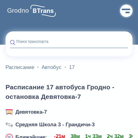
Grodno
Поиск транспорта
Расписание
Автобус
17
Расписание 17 автобуса Гродно -
остановка Девятовка-7
Девятовка-7
Средняя Школа 3 - Грандичи-3
-21м
38м
1ч 33м
2ч 32м
3ч 
Ближайшие: