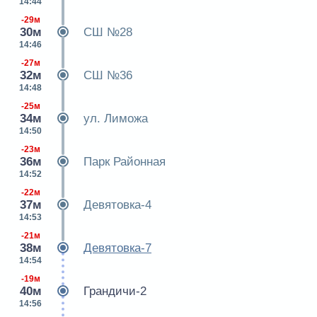
14:44
-29м
30м
СШ №28
14:46
-27м
32м
СШ №36
14:48
-25м
34м
ул. Лиможа
14:50
-23м
36м
Парк Районная
14:52
-22м
37м
Девятовка-4
14:53
-21м
38м
Девятовка-7
14:54
-19м
40м
Грандичи-2
14:56