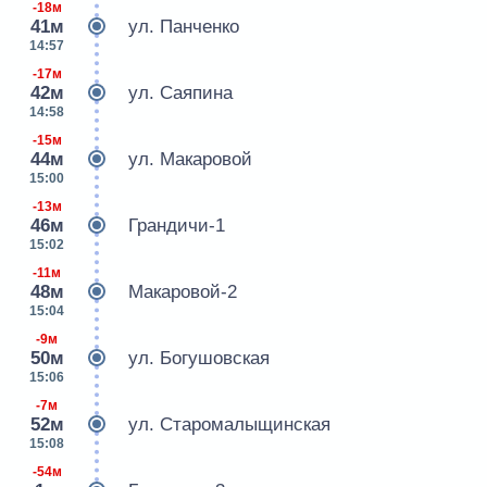
-18м
41м
ул. Панченко
14:57
-17м
42м
ул. Саяпина
14:58
-15м
44м
ул. Макаровой
15:00
-13м
46м
Грандичи-1
15:02
-11м
48м
Макаровой-2
15:04
-9м
50м
ул. Богушовская
15:06
-7м
52м
ул. Старомалыщинская
15:08
-54м