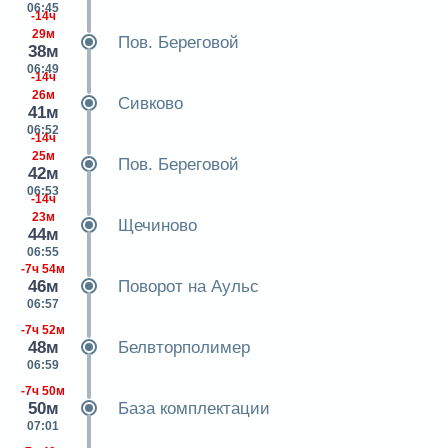
06:45
-14ч
29м
Пов. Береговой
38м
06:49
-14ч
26м
Сивково
41м
06:52
-14ч
25м
Пов. Береговой
42м
06:53
-14ч
23м
Щечиново
44м
06:55
-7ч 54м
46м
Поворот на Аульс
06:57
-7ч 52м
48м
Белвторполимер
06:59
-7ч 50м
50м
База комплектации
07:01