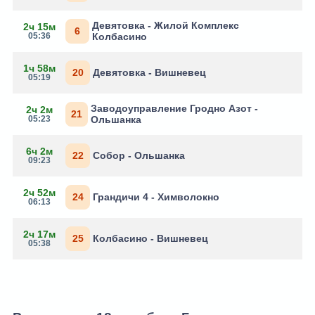
Девятовка - Жилой Комплекс
2ч 15м
6
05:36
Колбасино
1ч 58м
20
Девятовка - Вишневец
05:19
Заводоуправление Гродно Азот -
2ч 2м
21
05:23
Ольшанка
6ч 2м
22
Собор - Ольшанка
09:23
2ч 52м
24
Грандичи 4 - Химволокно
06:13
2ч 17м
25
Колбасино - Вишневец
05:38