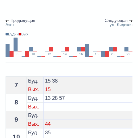
Предыдущая
Следующая
Азот
ул. Лидская
Будни
Вых.
8
10
12
14
16
18
20
22
Расписание 18 автобуса Гродно - остановка ГАИ
Буд.
15
38
7
Вых.
15
Буд.
13
28
57
8
Вых.
Буд.
9
Вых.
44
Буд.
35
10