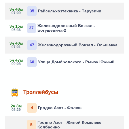
3ч 48м
35
Райсельхозтехника - Тарусичи
07:09
Железнодорожный Вокзал -
3ч 15м
37
06:36
Богушевича-2
3ч 40м
47
Железнодорожный Вокзал - Ольшанка
07:01
5ч 47м
60
Улица Домбровского - Рынок Южный
09:08
Троллейбусы
2ч 8м
4
Гродно Азот - Фолюш
05:29
Гродно Азот - Жилой Комплекс
5
Колбасино