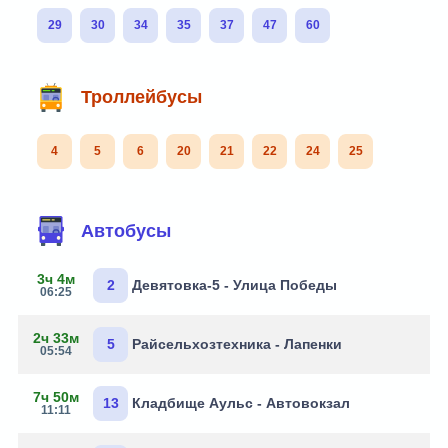
29
30
34
35
37
47
60
Троллейбусы
4
5
6
20
21
22
24
25
Автобусы
3ч 4м
2
Девятовка-5 - Улица Победы
06:25
2ч 33м
5
Райсельхозтехника - Лапенки
05:54
7ч 50м
13
Кладбище Аульс - Автовокзал
11:11