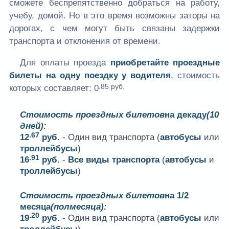
сможете беспрепятственно добраться на работу,
учебу, домой. Но в это время возможны заторы на
дорогах, с чем могут быть связаны задержки
транспорта и отклонения от времени.
Для оплаты проезда
приобретайте проездные
билеты на одну поездку у водителя
, стоимость
.85 руб.
которых составляет:
0
Стоимость проездных билетов
на декаду
(10
дней):
.67
12
руб.
- Один вид транспорта (
автобусы
или
троллейбусы
)
.91
16
руб.
-
Все виды транспорта
(
автобусы
и
троллейбусы
)
Стоимость проездных билетов
на 1/2
месяца
(полмесяца):
.20
19
руб.
- Один вид транспорта (
автобусы
или