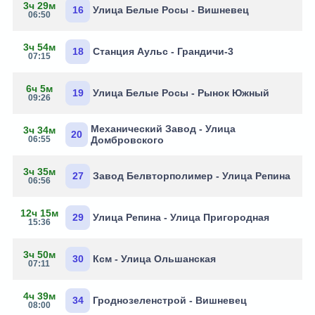
3ч 29м
16
Улица Белые Росы - Вишневец
06:50
3ч 54м
18
Станция Аульс - Грандичи-3
07:15
6ч 5м
19
Улица Белые Росы - Рынок Южный
09:26
Механический Завод - Улица
3ч 34м
20
06:55
Домбровского
3ч 35м
27
Завод Белвторполимер - Улица Репина
06:56
12ч 15м
29
Улица Репина - Улица Пригородная
15:36
3ч 50м
30
Ксм - Улица Ольшанская
07:11
4ч 39м
34
Гроднозеленстрой - Вишневец
08:00