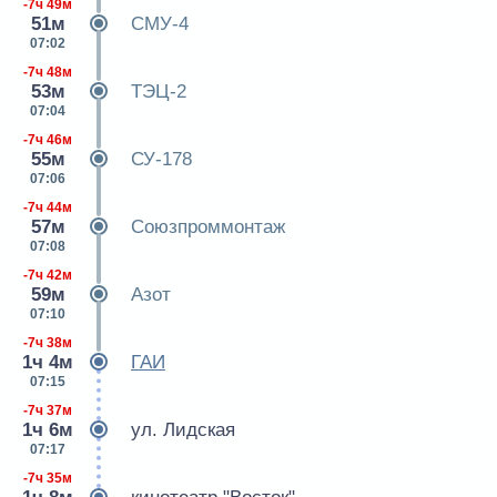
-7ч 49м
51м
СМУ-4
07:02
-7ч 48м
53м
ТЭЦ-2
07:04
-7ч 46м
55м
СУ-178
07:06
-7ч 44м
57м
Союзпроммонтаж
07:08
-7ч 42м
59м
Азот
07:10
-7ч 38м
1ч 4м
ГАИ
07:15
-7ч 37м
1ч 6м
ул. Лидская
07:17
-7ч 35м