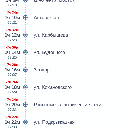
1ч 8м
кинотеатр "Восток"
07:19
-7ч 34м
1ч 10м
Автовокзал
07:21
-7ч 32м
1ч 12м
ул. Карбышева
07:23
-7ч 30м
1ч 14м
ул. Буденного
07:25
-7ч 28м
1ч 16м
Зоопарк
07:27
-7ч 26м
1ч 18м
ул. Кохановского
07:29
-7ч 24м
1ч 20м
Районные электрические сети
07:31
-7ч 22м
1ч 22м
ул. Подкрыжацкая
07:33