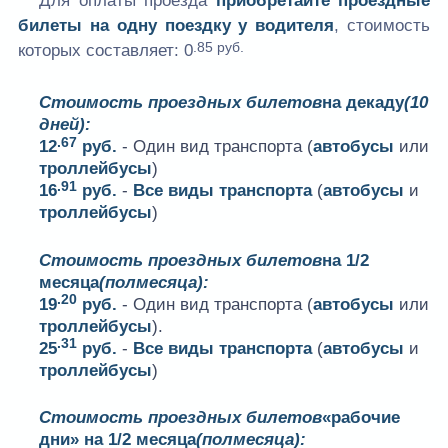
Для оплаты проезда
приобретайте проездные
билеты на одну поездку у водителя
, стоимость
.85 руб.
которых составляет:
0
Стоимость проездных билетов
на декаду
(10
дней):
.67
12
руб.
- Один вид транспорта (
автобусы
или
троллейбусы
)
.91
16
руб.
-
Все виды транспорта
(
автобусы
и
троллейбусы
)
Стоимость проездных билетов
на 1/2
месяца
(полмесяца):
.20
19
руб.
- Один вид транспорта (
автобусы
или
троллейбусы
).
.31
25
руб.
-
Все виды транспорта
(
автобусы
и
троллейбусы
)
Стоимость проездных билетов
«рабочие
дни» на 1/2 месяца
(полмесяца):