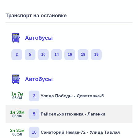
Транспорт на остановке
Автобусы
2
5
10
14
16
18
19
Автобусы
1ч 7м
2
Улица Победы - Девятовка-5
05:34
1ч 39м
5
Райсельхозтехника - Лапенки
06:06
2ч 31м
10
Санаторий Неман-72 - Улица Тавлая
06:58