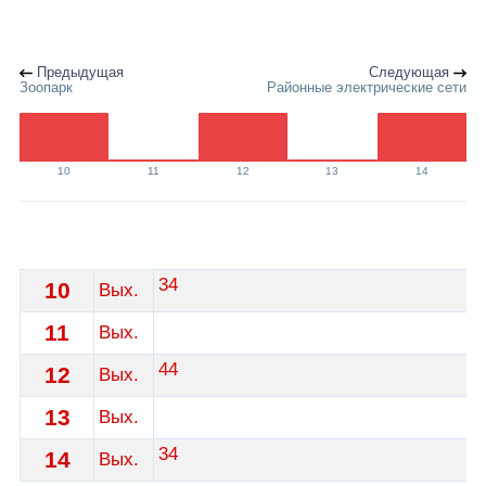
Предыдущая
Следующая
Зоопарк
Районные электрические сети
10
11
12
13
14
Расписание 19 автобуса Гродно - остановка ул. Кохан
34
10
Вых.
11
Вых.
44
12
Вых.
13
Вых.
34
14
Вых.