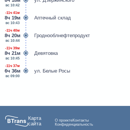
8ч 18м
ул. Дзержинского
вс 10:42
-11ч 41м
8ч 19м
Аптечный склад
вс 10:43
-11ч 40м
8ч 20м
Гроднооблнефтепродукт
вс 10:44
-11ч 39м
8ч 21м
Девятовка
вс 10:45
-11ч 37м
6ч 36м
ул. Белые Росы
вс 09:00
Карта
О проекте
Контакты
сайта
Конфиденциальность