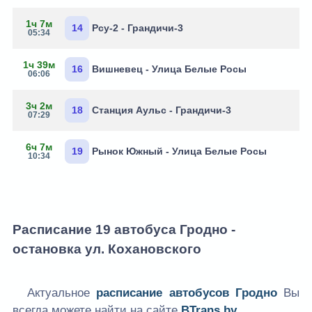
1ч 7м
14
Рсу-2 - Грандичи-3
05:34
1ч 39м
16
Вишневец - Улица Белые Росы
06:06
3ч 2м
18
Станция Аульс - Грандичи-3
07:29
6ч 7м
19
Рынок Южный - Улица Белые Росы
10:34
Расписание 19 автобуса Гродно -
остановка ул. Кохановского
Актуальное
расписание автобусов Гродно
Вы
всегда можете найти на сайте
BTrans.by
.