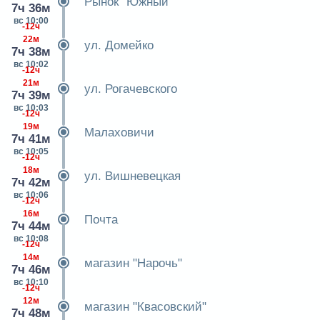
Рынок "Южный"
7ч 36м
вс 10:00
-12ч
22м
ул. Домейко
7ч 38м
вс 10:02
-12ч
21м
ул. Рогачевского
7ч 39м
вс 10:03
-12ч
19м
Малаховичи
7ч 41м
вс 10:05
-12ч
18м
ул. Вишневецкая
7ч 42м
вс 10:06
-12ч
16м
Почта
7ч 44м
вс 10:08
-12ч
14м
магазин "Нарочь"
7ч 46м
вс 10:10
-12ч
12м
магазин "Квасовский"
7ч 48м