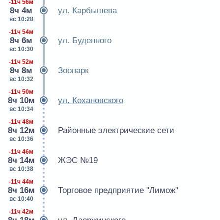
-11ч 56м
8ч 4м
ул. Карбышева
вс 10:28
-11ч 54м
8ч 6м
ул. Буденного
вс 10:30
-11ч 52м
8ч 8м
Зоопарк
вс 10:32
-11ч 50м
8ч 10м
ул. Кохановского
вс 10:34
-11ч 48м
8ч 12м
Районные электрические сети
вс 10:36
-11ч 46м
8ч 14м
ЖЭС №19
вс 10:38
-11ч 44м
8ч 16м
Торговое предприятие "Лимож"
вс 10:40
-11ч 42м