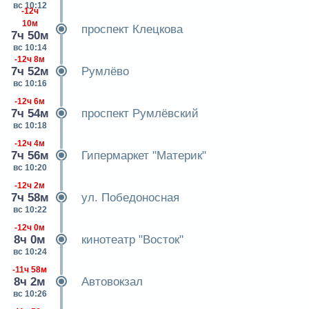
вс 10:12
-12ч
10м
проспект Клецкова
7ч 50м
вс 10:14
-12ч 8м
7ч 52м
Румлёво
вс 10:16
-12ч 6м
7ч 54м
проспект Румлёвский
вс 10:18
-12ч 4м
7ч 56м
Гипермаркет "Материк"
вс 10:20
-12ч 2м
7ч 58м
ул. Победоносная
вс 10:22
-12ч 0м
8ч 0м
кинотеатр "Восток"
вс 10:24
-11ч 58м
8ч 2м
Автовокзал
вс 10:26