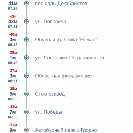
41м
площадь Декабристов
07:29
-2м
43м
ул. Поповича
07:31
-40м
0м
Обувная фабрика "Неман"
06:48
-39м
1м
ул. Советских Пограничников
06:49
-37м
3м
Областная филармония
06:51
-35м
5м
Стеклозавод
06:53
-33м
7м
ул. Победы
06:55
-31м
9м
Автобусный парк г. Гродно