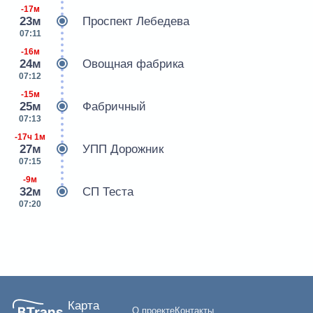
-17м
23м
Проспект Лебедева
07:11
-16м
24м
Овощная фабрика
07:12
-15м
25м
Фабричный
07:13
-17ч 1м
27м
УПП Дорожник
07:15
-9м
32м
СП Теста
07:20
Карта
О проекте
Контакты