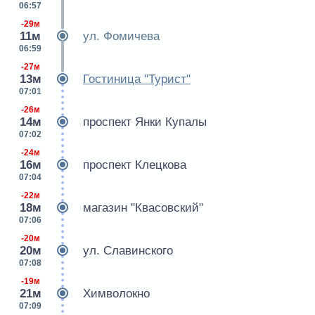
06:57
-29м
11м
ул. Фомичева
06:59
-27м
13м
Гостиница "Турист"
07:01
-26м
14м
проспект Янки Купалы
07:02
-24м
16м
проспект Клецкова
07:04
-22м
18м
магазин "Квасовский"
07:06
-20м
20м
ул. Славинского
07:08
-19м
21м
Химволокно
07:09