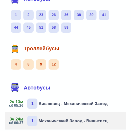
1
2
23
26
36
38
39
41
44
45
51
58
59
Троллейбусы
4
8
9
12
Автобусы
2ч 13м
1
Вишневец - Механический Завод
сб 05:26
3ч 24м
1
Механический Завод - Вишневец
сб 06:37