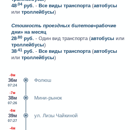
.04
48
руб.
-
Все виды транспорта
(
автобусы
или
троллейбусы
)
Стоимость проездных билетов
«рабочие
дни» на месяц
.80
28
руб.
- Один вид транспорта (
автобусы
или
троллейбусы
)
.41
38
руб.
-
Все виды транспорта
(
автобусы
или
троллейбусы
)
-9м
36м
Фолюш
07:24
-7м
38м
Мини-рынок
07:26
-6м
39м
ул. Лизы Чайкиной
07:27
-4м