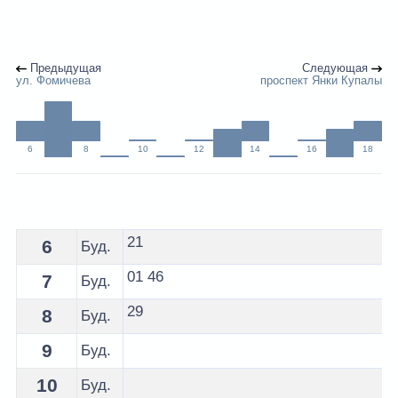
Предыдущая
Следующая
ул. Фомичева
проспект Янки Купалы
6
8
10
12
14
16
18
Расписание 23 автобуса Гродно - остановка Гостиница
21
6
Буд.
01
46
7
Буд.
29
8
Буд.
9
Буд.
10
Буд.