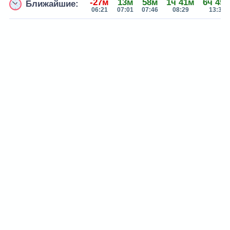
-27м
13м
58м
1ч 41м
6ч 45
Ближайшие:
06:21
07:01
07:46
08:29
13:33