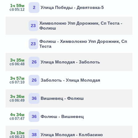
1ч 59м
2
Улица Победы - Девятовка-5
сб 05:12
Химволокно Упп Дорожник, Сп Теста -
23
Фолюш
Фолюш - Химволокно Упп Дорожник, Сп
23
Теста
3ч 35м
26
Улица Молодая - Заболоть
сб 06:48
3ч 57м
26
Заболоть - Улица Молодая
сб 07:10
3ч 36м
36
Вишневец - Фолюш
сб 06:49
4ч 34м
36
Фолюш - Вишневец
сб 07:47
3ч 10м
38
Улица Молодая - Колбасино
сб 06:23