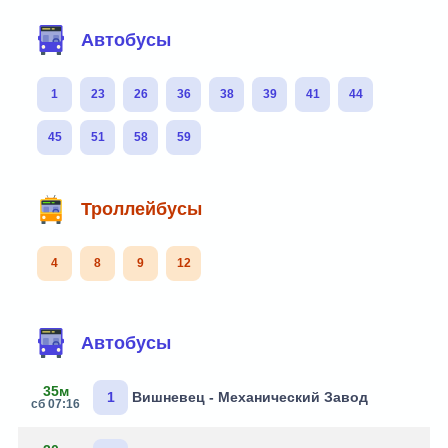
Автобусы
1
23
26
36
38
39
41
44
45
51
58
59
Троллейбусы
4
8
9
12
Автобусы
35м
1
Вишневец - Механический Завод
сб 07:16