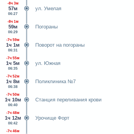
-8ч 3м
57м
ул. Умелая
06:27
-8ч 1м
59м
Погораны
06:29
-7ч 59м
1ч 1м
Поворот на погораны
06:31
-7ч 55м
1ч 5м
ул. Южная
06:35
-7ч 52м
1ч 8м
Поликлиника №7
06:38
-7ч 50м
1ч 10м
Станция переливания крови
06:40
-7ч 48м
1ч 12м
Урочище Форт
06:42
-7ч 46м