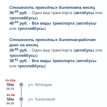
Стоимость проездных билетов
на месяц
.00
36
руб.
- Один вид транспорта (
автобусы
или
троллейбусы
)
.04
48
руб.
-
Все виды транспорта
(
автобусы
или
троллейбусы
)
Стоимость проездных билетов
«рабочие
дни» на месяц
.80
28
руб.
- Один вид транспорта (
автобусы
или
троллейбусы
)
.41
38
руб.
-
Все виды транспорта
(
автобусы
или
троллейбусы
)
-5ч 42м
55м
ул. Молодая
06:25
-8ч 4м
56м
ул. Калиновая
06:26