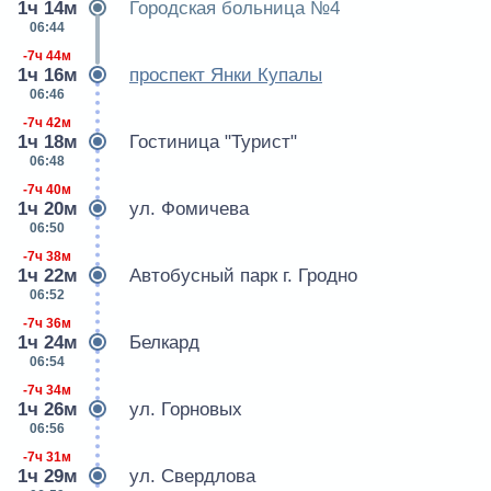
1ч 14м
Городская больница №4
06:44
-7ч 44м
1ч 16м
проспект Янки Купалы
06:46
-7ч 42м
1ч 18м
Гостиница "Турист"
06:48
-7ч 40м
1ч 20м
ул. Фомичева
06:50
-7ч 38м
1ч 22м
Автобусный парк г. Гродно
06:52
-7ч 36м
1ч 24м
Белкард
06:54
-7ч 34м
1ч 26м
ул. Горновых
06:56
-7ч 31м
1ч 29м
ул. Свердлова