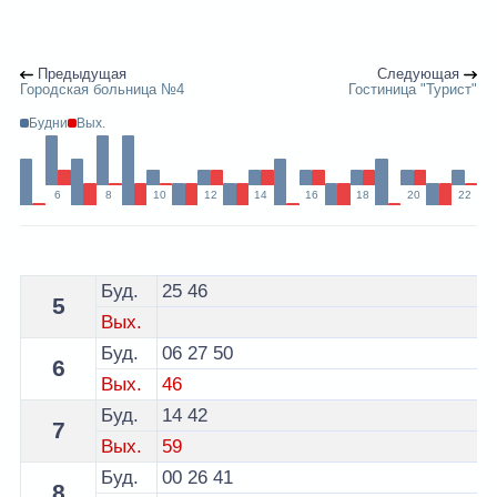
Предыдущая
Следующая
Городская больница №4
Гостиница "Турист"
Будни
Вых.
6
8
10
12
14
16
18
20
22
Расписание 26 автобуса Гродно - остановка проспект
Буд.
25
46
5
Вых.
Буд.
06
27
50
6
Вых.
46
Буд.
14
42
7
Вых.
59
Буд.
00
26
41
8