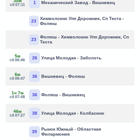
30м
1
Механический Завод - Вишневец
сб 07:11
Химволокно Упп Дорожник, Сп Теста -
23
Фолюш
Фолюш - Химволокно Упп Дорожник, Сп
23
Теста
5м
26
Улица Молодая - Заболоть
сб 06:46
6м
36
Вишневец - Фолюш
сб 06:47
1ч 7м
36
Фолюш - Вишневец
сб 07:48
46м
38
Улица Молодая - Колбасино
сб 07:27
Рынок Южный - Областная
39
Филармония