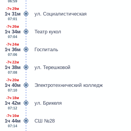
06:59
-7ч 29м
1ч 31м
ул. Социалистическая
07:01
-7ч 26м
1ч 34м
Театр кукол
07:04
-7ч 24м
1ч 36м
Госпиталь
07:06
-7ч 22м
1ч 38м
ул. Терешковой
07:08
-7ч 20м
1ч 40м
Электротехнический колледж
07:10
-7ч 18м
1ч 42м
ул. Брикеля
07:12
-7ч 16м
1ч 44м
СШ №28
07:14