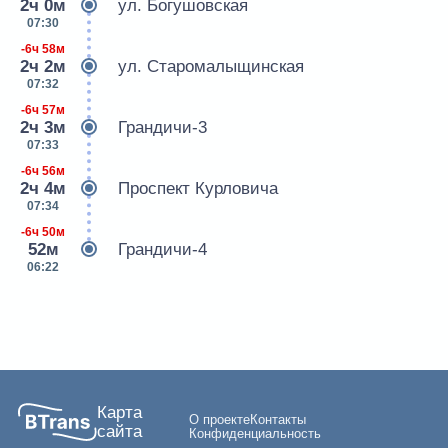
2ч 0м
ул. Богушовская
07:30
-6ч 58м
2ч 2м
ул. Старомалыщинская
07:32
-6ч 57м
2ч 3м
Грандичи-3
07:33
-6ч 56м
2ч 4м
Проспект Курловича
07:34
-6ч 50м
52м
Грандичи-4
06:22
Карта
О проекте
Контакты
сайта
Конфиденциальность