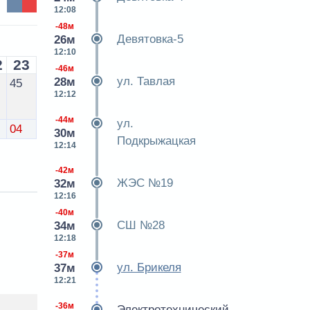
12:08
-48м
Девятовка-5
26м
12:10
2
23
-46м
ул. Тавлая
28м
45
12:12
-44м
ул.
04
30м
Подкрыжацкая
12:14
-42м
ЖЭС №19
32м
12:16
-40м
СШ №28
34м
12:18
-37м
ул. Брикеля
37м
12:21
-36м
Электротехнический