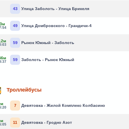
43
Улица Заболоть - Улица Брикеля
 3м
49
Улица Домбровского - Грандичи-4
7:54
12м
59
Рынок Южный - Заболоть
0:03
46м
59
Заболоть - Рынок Южный
8:37
Троллейбусы
9м
7
Девятовка - Жилой Комплекс Колбасино
6:20
4м
11
Девятовка - Гродно Азот
6:05