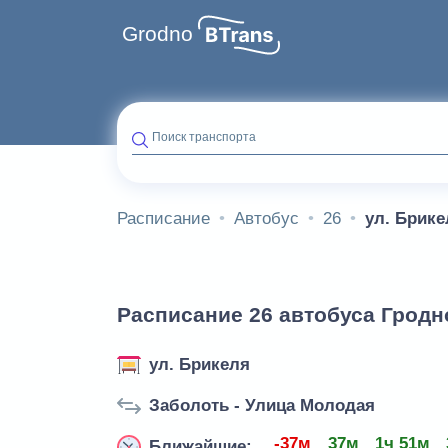
Grodno
Поиск транспорта
Расписание
Автобус
26
ул. Брике
Расписание 26 автобуса Гродно
ул. Брикеля
Заболоть - Улица Молодая
-37м
37м
1ч 51м
Ближайшие: