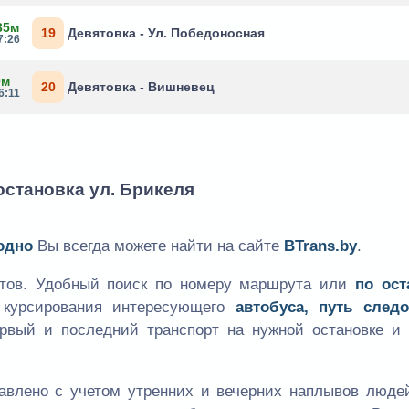
35м
19
Девятовка - Ул. Победоносная
7:26
0м
20
Девятовка - Вишневец
6:11
остановка ул. Брикеля
одно
Вы всегда можете найти на сайте
BTrans.by
.
утов. Удобный поиск по номеру маршрута или
по ост
к курсирования интересующего
автобуса, путь следо
ервый и последний транспорт на нужной остановке и 
авлено с учетом утренних и вечерних наплывов людей