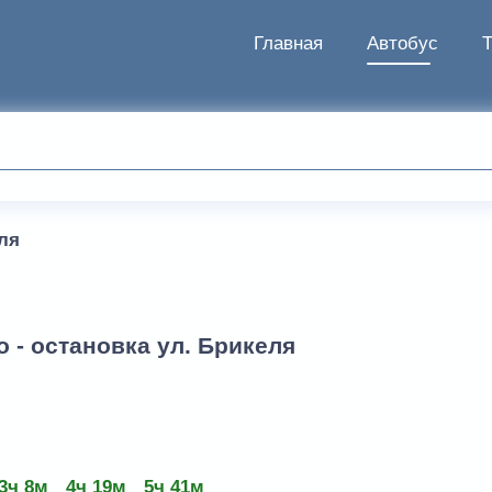
Главная
Автобус
ля
 - остановка ул. Брикеля
3ч 8м
4ч 19м
5ч 41м