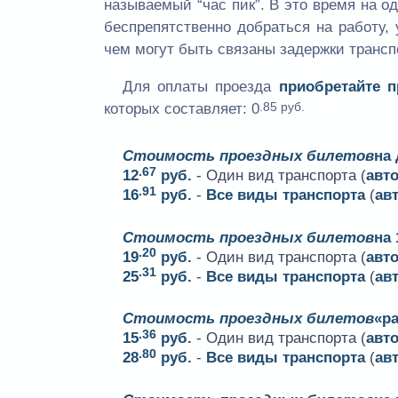
называемый “час пик”. В это время на 
беспрепятственно добраться на работу, 
чем могут быть связаны задержки трансп
Для оплаты проезда
приобретайте 
.85 руб.
которых составляет:
0
Стоимость проездных билетов
на
.67
12
руб.
- Один вид транспорта (
авт
.91
16
руб.
-
Все виды транспорта
(
ав
Стоимость проездных билетов
на 
.20
19
руб.
- Один вид транспорта (
авт
.31
25
руб.
-
Все виды транспорта
(
ав
Стоимость проездных билетов
«ра
.36
15
руб.
- Один вид транспорта (
авт
.80
28
руб.
-
Все виды транспорта
(
ав