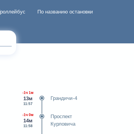
Троллейбус
По названию остановки
-1ч 1м
Грандичи-4
13м
11:57
-1ч 0м
Проспект
14м
Курловича
11:58