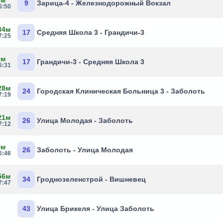
9
Зарица-4 - Железнодорожный Вокзал
6:50
34м
17
Средняя Школа 3 - Грандичи-3
7:25
0м
17
Грандичи-3 - Средняя Школа 3
6:31
28м
24
Городская Клиническая Больница 3 - Заболоть
7:19
21м
26
Улица Молодая - Заболоть
7:12
5м
26
Заболоть - Улица Молодая
6:46
56м
34
Гроднозеленстрой - Вишневец
7:47
43
Улица Брикеля - Улица Заболоть