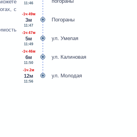
погораны
сможете
11:46
огах, с
-1ч 49м
Погораны
3м
11:47
оимость
-1ч 47м
ул. Умелая
5м
11:49
-1ч 46м
ул. Калиновая
6м
11:50
-1ч 2м
ул. Молодая
12м
11:56