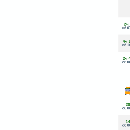
2ч
сб 0
4ч 
сб 1
2ч 
сб 0
2
сб 0
1
сб 0