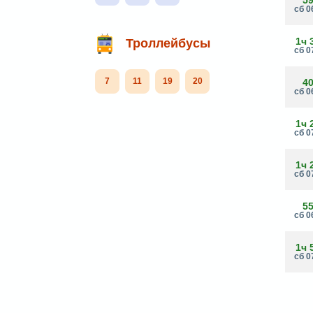
сб 0
1ч 
Троллейбусы
сб 0
7
11
19
20
4
сб 0
1ч 
сб 0
1ч 
сб 0
5
сб 0
1ч 
сб 0