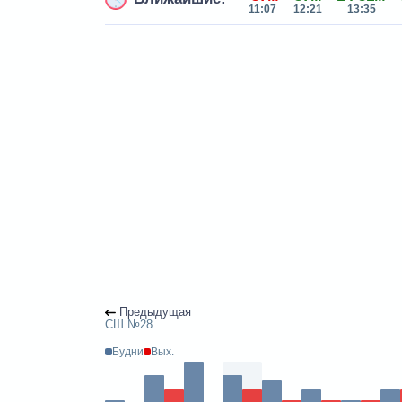
11:07
12:21
13:35
Предыдущая
СШ №28
Будни
Вых.