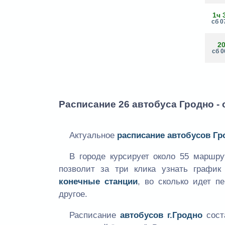
1ч 
сб 0
2
сб 0
Расписание 26 автобуса Гродно - 
Актуальное
расписание автобусов Гр
В городе курсирует около 55 маршр
позволит за три клика узнать графи
конечные станции
, во сколько идет п
другое.
Расписание
автобусов г.Гродно
сост