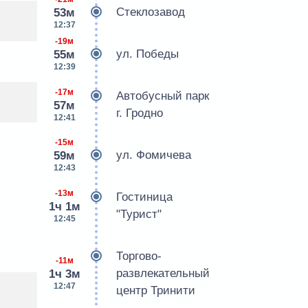
Стеклозавод
53м
12:37
-19м
ул. Победы
55м
12:39
-17м
Автобусный парк
57м
г. Гродно
12:41
-15м
ул. Фомичева
59м
12:43
-13м
Гостиница
1ч 1м
"Турист"
12:45
Торгово-
-11м
развлекательный
1ч 3м
12:47
центр Тринити