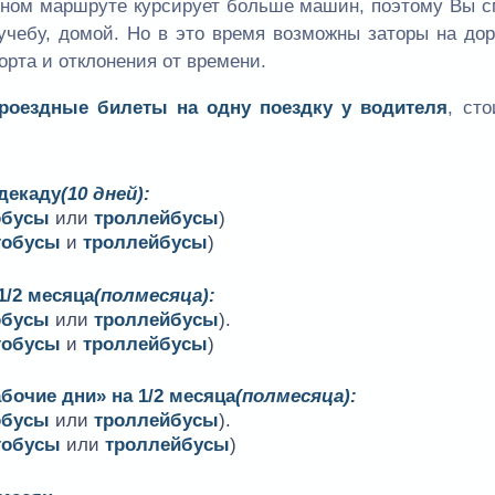
одном маршруте курсирует больше машин, поэтому Вы 
учебу, домой. Но в это время возможны заторы на дор
орта и отклонения от времени.
проездные билеты на одну поездку у водителя
, ст
 декаду
(10 дней):
обусы
или
троллейбусы
)
тобусы
и
троллейбусы
)
1/2 месяца
(полмесяца):
обусы
или
троллейбусы
).
тобусы
и
троллейбусы
)
бочие дни» на 1/2 месяца
(полмесяца):
обусы
или
троллейбусы
).
тобусы
или
троллейбусы
)