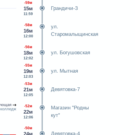
-59м
Грандичи-3
15м
11:59
-58м
ул.
16м
Старомалыщинская
12:00
-56м
ул. Богушовская
18м
12:02
-55м
ул. Мытная
19м
12:03
-53м
Девятовка-7
21м
12:05
ующая
-52м
Магазин "Родны
 колледж
22м
кут"
12:06
-50м
Девятовка-4
24м