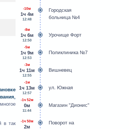
-10м
Городская
1ч 4м
больница №4
12:48
-8м
Урочище Форт
1ч 6м
12:50
-5м
Поликлиника №7
1ч 9м
12:53
-3м
Вишневец
1ч 11м
12:55
-1м
ул. Южная
1ч 13м
ановке
12:57
вания,
-1ч 52м
многое
Магазин "Дионис"
0м
11:44
-1ч 50м
Поворот на
 в так
2м