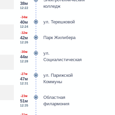
38м
колледж
12:22
-34м
ул. Терешковой
40м
12:24
-32м
Парк Жилибера
42м
12:26
-30м
ул.
44м
Социалистическая
12:28
-27м
ул. Парижской
47м
Коммуны
12:31
-23м
Областная
51м
филармония
12:35
-21м