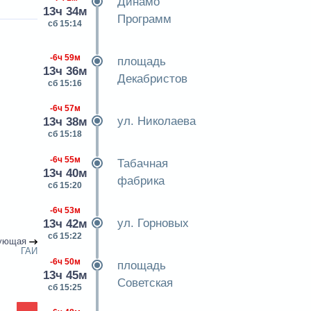
Динамо
13ч 34м
Программ
сб 15:14
-6ч 59м
площадь
13ч 36м
Декабристов
сб 15:16
-6ч 57м
ул. Николаева
13ч 38м
сб 15:18
-6ч 55м
Табачная
13ч 40м
фабрика
сб 15:20
-6ч 53м
ул. Горновых
13ч 42м
сб 15:22
ующая
ГАИ
-6ч 50м
площадь
13ч 45м
Советская
сб 15:25