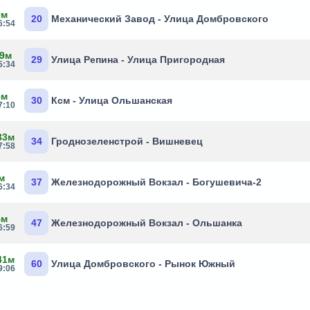
9м
20
Механический Завод - Улица Домбровского
6:54
 9м
29
Улица Репина - Улица Пригородная
5:34
5м
30
Ксм - Улица Ольшанская
7:10
33м
34
Гроднозеленстрой - Вишневец
7:58
м
37
Железнодорожный Вокзал - Богушевича-2
6:34
4м
47
Железнодорожный Вокзал - Ольшанка
6:59
41м
60
Улица Домбровского - Рынок Южный
9:06