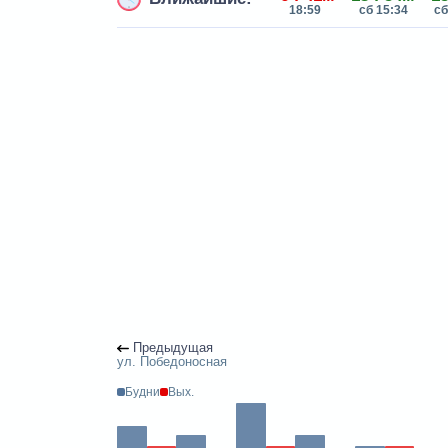
18:59
сб 15:34
сб
Предыдущая
ул. Победоносная
Будни
Вых.