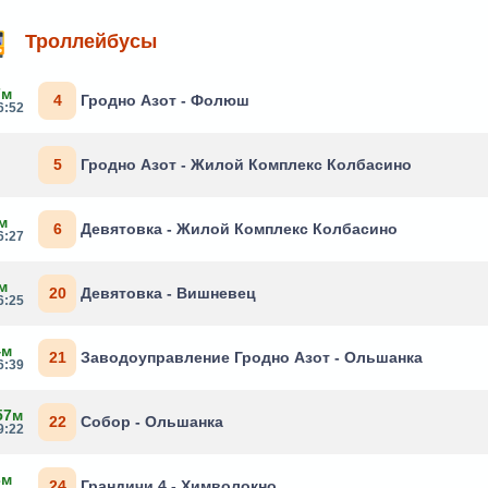
Троллейбусы
7м
4
Гродно Азот - Фолюш
6:52
5
Гродно Азот - Жилой Комплекс Колбасино
м
6
Девятовка - Жилой Комплекс Колбасино
6:27
м
20
Девятовка - Вишневец
6:25
4м
21
Заводоуправление Гродно Азот - Ольшанка
6:39
57м
22
Собор - Ольшанка
9:22
3м
24
Грандичи 4 - Химволокно