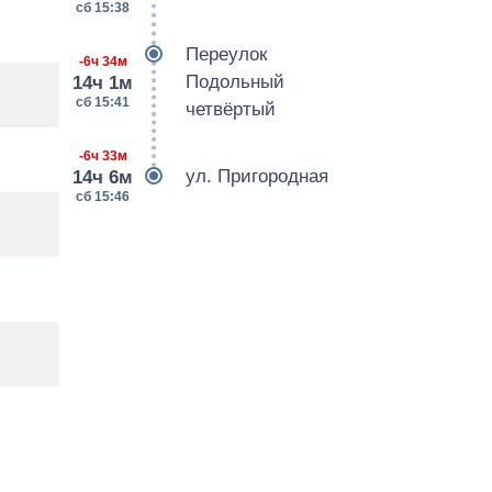
сб 15:38
Переулок
-6ч 34м
Подольный
14ч 1м
сб 15:41
четвёртый
-6ч 33м
ул. Пригородная
14ч 6м
сб 15:46