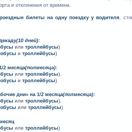
орта и отклонения от времени.
проездные билеты на одну поездку у водителя
, ст
 декаду
(10 дней):
обусы
или
троллейбусы
)
тобусы
и
троллейбусы
)
1/2 месяца
(полмесяца):
обусы
или
троллейбусы
).
тобусы
и
троллейбусы
)
бочие дни» на 1/2 месяца
(полмесяца):
обусы
или
троллейбусы
).
тобусы
или
троллейбусы
)
 месяц
обусы
или
троллейбусы
)