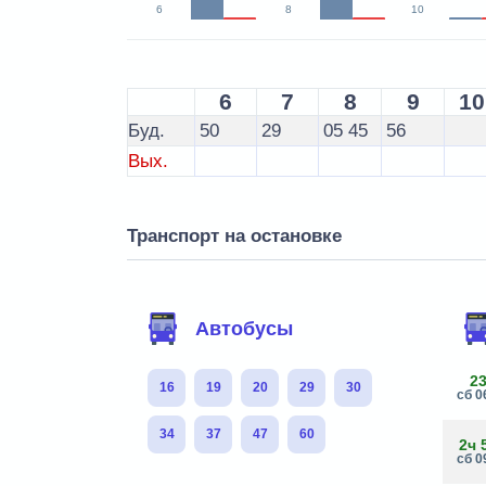
6
8
10
6
7
8
9
10
Буд.
50
29
05
45
56
Вых.
Транспорт на остановке
Автобусы
2
16
19
20
29
30
сб 0
34
37
47
60
2ч 
сб 0