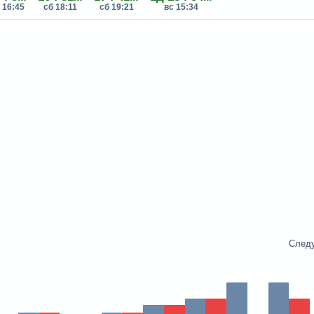
 16:45
сб 18:11
сб 19:21
вс 15:34
След