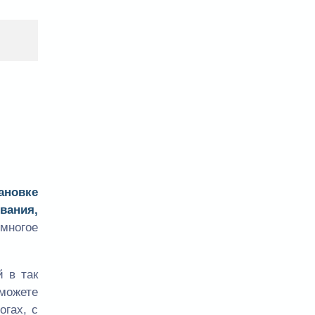
ановке
вания,
многое
 в так
сможете
огах, с