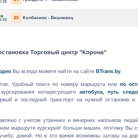
6:38
4м
25
Колбасино - Вишневец
6:39
 остановка Торговый центр "Корона"
одно
Вы всегда можете найти на сайте
BTrans.by
.
утов. Удобный поиск по номеру маршрута или
по ост
к курсирования интересующего
автобуса, путь следо
ервый и последний транспорт на нужной остановке и 
авлено с учетом утренних и вечерних наплывов людей
одном маршруте курсирует больше машин, поэтому Вы 
учебу, домой. Но в это время возможны заторы на дор