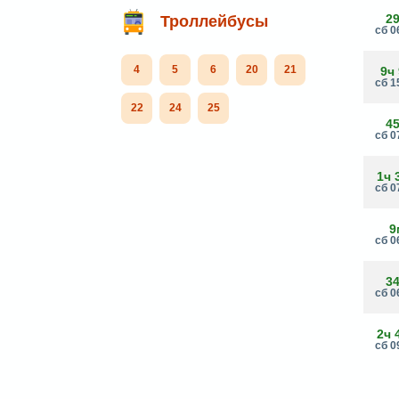
2
Троллейбусы
сб 0
4
5
6
20
21
9ч
сб 1
22
24
25
4
сб 0
1ч 
сб 0
9
сб 0
3
сб 0
2ч 
сб 0