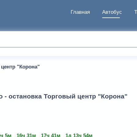
Главная
Автобус
 центр "Корона"
о - остановка Торговый центр "Корона"
5ч 5м
16ч 31м
17ч 41м
1д 13ч 54м