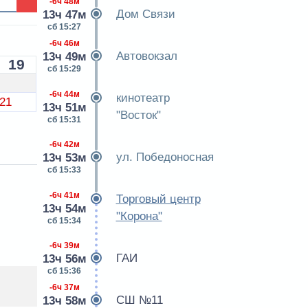
-6ч 48м
Дом Связи
13ч 47м
сб 15:27
-6ч 46м
Автовокзал
13ч 49м
19
сб 15:29
-6ч 44м
кинотеатр
21
13ч 51м
"Восток"
сб 15:31
-6ч 42м
ул. Победоносная
13ч 53м
сб 15:33
-6ч 41м
Торговый центр
13ч 54м
"Корона"
сб 15:34
-6ч 39м
ГАИ
13ч 56м
сб 15:36
-6ч 37м
СШ №11
13ч 58м