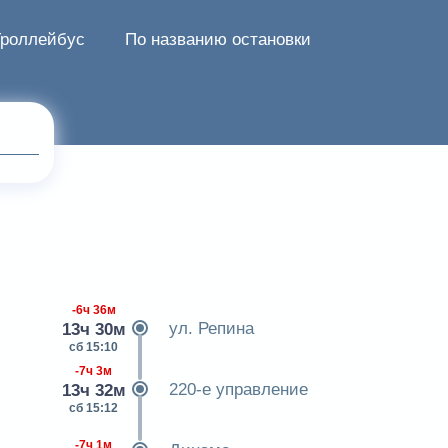
Троллейбус
По названию остановки
-6ч 36м
ул. Репина
13ч 30м
сб 15:10
-7ч 3м
220-е управление
13ч 32м
сб 15:12
-7ч 1м