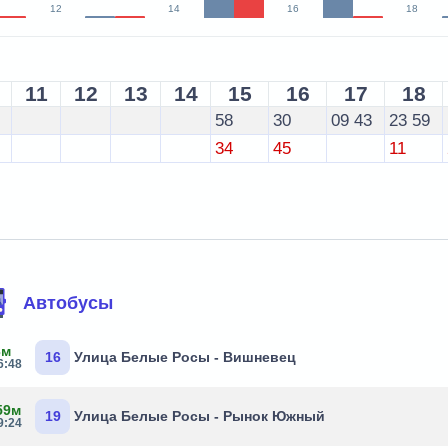
12
14
16
18
11
12
13
14
15
16
17
18
58
30
09
43
23
59
34
45
11
Автобусы
3м
16
Улица Белые Росы - Вишневец
6:48
59м
19
Улица Белые Росы - Рынок Южный
9:24