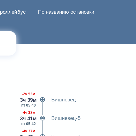
Троллейбус
По названию остановки
-2ч 53м
Вишневец
3ч 39м
пт 05:40
-4ч 38м
Вишневец-5
3ч 41м
пт 05:42
-4ч 37м