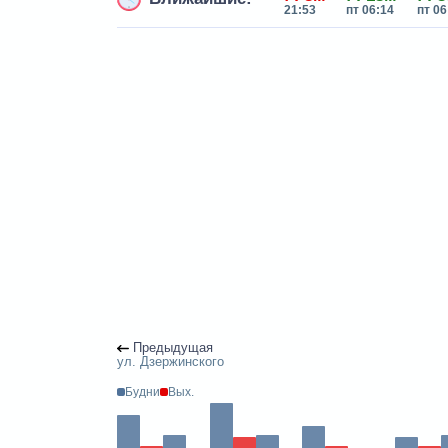
21:53
пт 06:14
пт 06
Предыдущая
ул. Дзержинского
Будни
Вых.