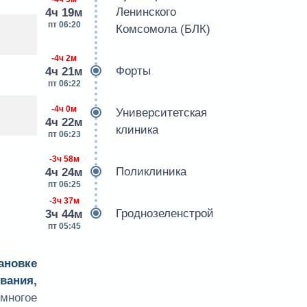
Ленинского
4ч 19м
пт 06:20
Комсомола (БЛК)
-4ч 2м
Форты
4ч 21м
пт 06:22
-4ч 0м
Университетская
4ч 22м
клиника
пт 06:23
-3ч 58м
Поликлиника
4ч 24м
пт 06:25
-3ч 37м
Гроднозеленстрой
3ч 44м
пт 05:45
ановке
вания,
многое