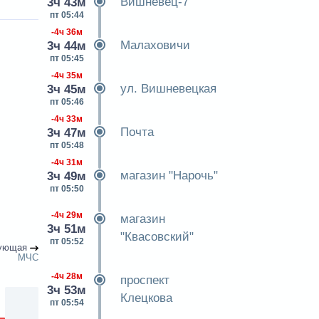
Вишневец-7
3ч 43м
пт 05:44
-4ч 36м
Малаховичи
3ч 44м
пт 05:45
-4ч 35м
ул. Вишневецкая
3ч 45м
пт 05:46
-4ч 33м
Почта
3ч 47м
пт 05:48
-4ч 31м
магазин "Нарочь"
3ч 49м
пт 05:50
-4ч 29м
магазин
3ч 51м
"Квасовский"
пт 05:52
ующая
МЧС
-4ч 28м
проспект
3ч 53м
Клецкова
пт 05:54