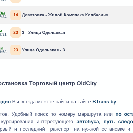
 3м
14
Девятовка - Жилой Комплекс Колбасино
7:34
м
23
3 - Улица Одельская
6:31
7м
23
Улица Одельская - 3
6:58
остановка Торговый центр OldCity
одно
Вы всегда можете найти на сайте
BTrans.by
.
утов. Удобный поиск по номеру маршрута или
по ост
к курсирования интересующего
автобуса, путь следо
ервый и последний транспорт на нужной остановке и 