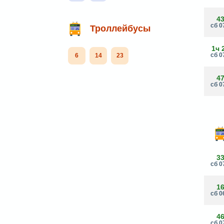
4
сб 0
Троллейбусы
1ч 
сб 0
6
14
23
4
сб 0
3
сб 0
1
сб 0
4
сб 0