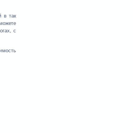
 в так
сможете
огах, с
оимость