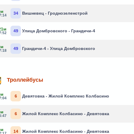
3м
34
Вишневец - Гроднозеленстрой
7:14
21м
49
Улица Домбровского - Грандичи-4
7:52
7м
49
Грандичи-4 - Улица Домбровского
7:18
Троллейбусы
3м
6
Девятовка - Жилой Комплекс Колбасино
7:04
6м
6
Жилой Комплекс Колбасино - Девятовка
6:47
6м
14
Жилой Комплекс Колбасино - Девятовка
7:17