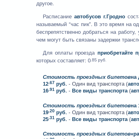
другое.
Расписание
автобусов г.Гродно
сост
называемый “час пик”. В это время на 
беспрепятственно добраться на работу, 
чем могут быть связаны задержки трансп
Для оплаты проезда
приобретайте 
.85 руб.
которых составляет:
0
Стоимость проездных билетов
на
.67
12
руб.
- Один вид транспорта (
авт
.91
16
руб.
-
Все виды транспорта
(
ав
Стоимость проездных билетов
на 
.20
19
руб.
- Один вид транспорта (
авт
.31
25
руб.
-
Все виды транспорта
(
ав
Стоимость проездных билетов
«ра