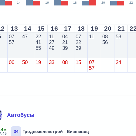
14
16
18
20
22
12
13
14
15
16
17
18
19
20
21
2
5
07
47
22
11
04
07
11
08
53
57
41
27
21
22
56
55
49
39
39
06
50
19
33
08
15
07
24
57
Автобусы
14м
34
Гроднозеленстрой - Вишневец
7:45