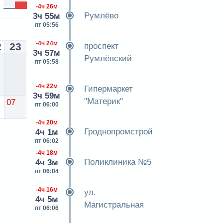
-4ч 26м
Румлёво
3ч 55м
пт 05:56
-4ч 24м
2
23
проспект
3ч 57м
Румлёвский
пт 05:58
-4ч 22м
Гипермаркет
3ч 59м
"Материк"
07
пт 06:00
-4ч 20м
Гроднопромстрой
4ч 1м
пт 06:02
-4ч 18м
Поликлиника №5
4ч 3м
пт 06:04
-4ч 16м
ул.
4ч 5м
Магистральная
пт 06:06