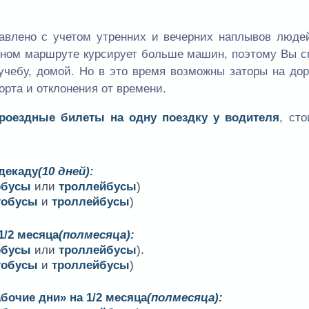
авлено с учетом утренних и вечерних наплывов людей
одном маршруте курсирует больше машин, поэтому Вы 
учебу, домой. Но в это время возможны заторы на дор
орта и отклонения от времени.
проездные билеты на одну поездку у водителя
, ст
 декаду
(10 дней):
обусы
или
троллейбусы
)
тобусы
и
троллейбусы
)
1/2 месяца
(полмесяца):
обусы
или
троллейбусы
).
тобусы
и
троллейбусы
)
бочие дни» на 1/2 месяца
(полмесяца):