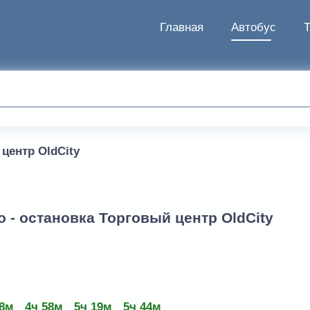
Главная
Автобус
центр OldCity
 - остановка Торговый центр OldCity
38м
4ч 58м
5ч 19м
5ч 44м