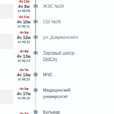
-4ч 13м
ЖЭС №19
4ч 8м
пт 06:09
-4ч 11м
СШ №28
4ч 10м
пт 06:11
-4ч 9м
ул. Дзержинского
4ч 12м
пт 06:13
-4ч 8м
Торговый центр
4ч 13м
OldCity
пт 06:14
-4ч 7м
МЧС
4ч 14м
пт 06:15
-4ч 5м
Медицинский
4ч 17м
университет
пт 06:18
Бульвар
-4ч 3м