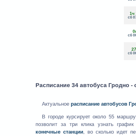
1ч
сб 0
0
сб 0
2
сб 0
Расписание 34 автобуса Гродно - 
Актуальное
расписание автобусов Гр
В городе курсирует около 55 маршр
позволит за три клика узнать графи
конечные станции
, во сколько идет п