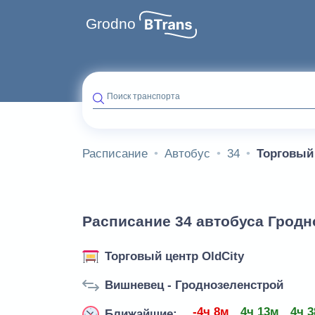
Grodno
Поиск транспорта
Расписание
Автобус
34
Торговый 
Расписание 34 автобуса Гродно
Торговый центр OldCity
Вишневец - Гроднозеленстрой
-4ч 8м
4ч 13м
4ч 
Ближайшие: