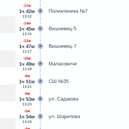
-17м
Поликлиника №7
1ч 42м
13:12
-14м
Вишневец-5
1ч 45м
13:15
-12м
Вишневец-7
1ч 47м
13:17
-10м
Малаховичи
1ч 49м
13:19
-8м
СШ №35
1ч 51м
13:21
-6м
ул. Садакова
1ч 53м
13:23
-5м
ул. Шарипова
1ч 54м
13:24
-4м