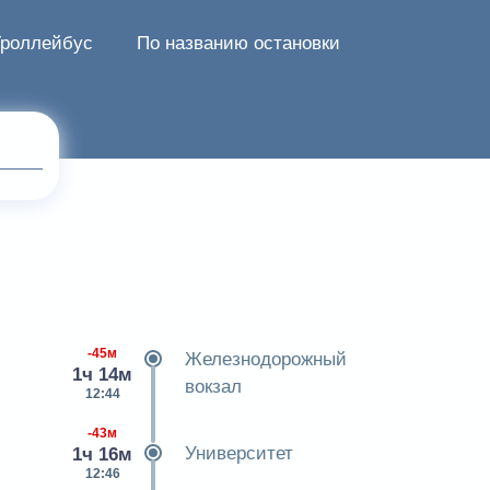
Троллейбус
По названию остановки
-45м
Железнодорожный
1ч 14м
вокзал
12:44
-43м
Университет
1ч 16м
12:46