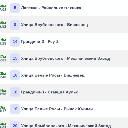
54м
5
Лапенки - Райсельхозтехника
7:08
38м
8
Улица Врублевского - Вишневец
5:52
14м
14
Грандичи-3 - Рсу-2
6:28
47м
15
Улица Врублевского - Механический Завод
6:01
26м
16
Улица Белые Росы - Вишневец
6:40
44м
18
Грандичи-3 - Станция Аульс
5:58
 3м
19
Улица Белые Росы - Рынок Южный
9:17
54м
20
Улица Домбровского - Механический Завод
6:08