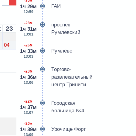
-30м
ГАИ
1ч 29м
12:59
-28м
проспект
2
23
1ч 31м
Румлёвский
13:01
04
-26м
Румлёво
1ч 33м
13:03
Торгово-
-23м
развлекательный
1ч 36м
13:06
центр Тринити
-22м
Городская
1ч 37м
больница №4
13:07
-20м
Урочище Форт
1ч 39м
13:09