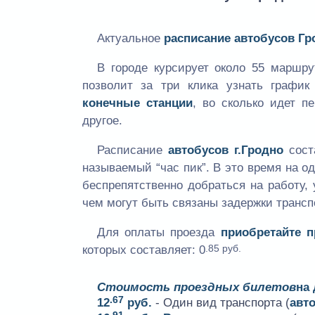
Актуальное
расписание автобусов Гр
В городе курсирует около 55 маршр
позволит за три клика узнать графи
конечные станции
, во сколько идет п
другое.
Расписание
автобусов г.Гродно
сост
называемый “час пик”. В это время на 
беспрепятственно добраться на работу, 
чем могут быть связаны задержки трансп
Для оплаты проезда
приобретайте 
.85 руб.
которых составляет:
0
Стоимость проездных билетов
на
.67
12
руб.
- Один вид транспорта (
авт
.91