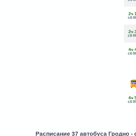
2ч 
сб 0
2ч 
сб 0
4ч 
сб 0
4ч 
сб 0
Расписание 37 автобуса Гродно -