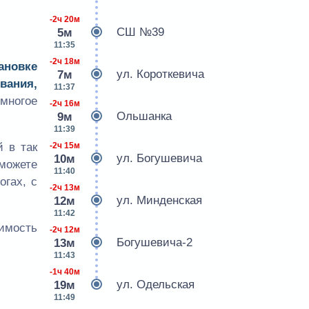
-2ч 20м
СШ №39
5м
11:35
-2ч 18м
ановке
ул. Короткевича
7м
вания,
11:37
многое
-2ч 16м
Ольшанка
9м
11:39
-2ч 15м
 в так
ул. Богушевича
10м
сможете
11:40
огах, с
-2ч 13м
ул. Минденская
12м
11:42
оимость
-2ч 12м
Богушевича-2
13м
11:43
-1ч 40м
ул. Одельская
19м
11:49