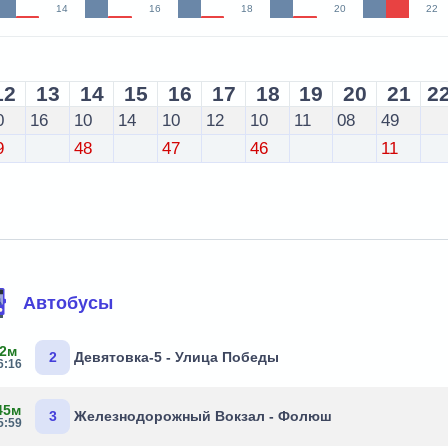
14
16
18
20
22
12
13
14
15
16
17
18
19
20
21
2
0
16
10
14
10
12
10
11
08
49
9
48
47
46
11
Автобусы
 2м
2
Девятовка-5 - Улица Победы
6:16
45м
3
Железнодорожный Вокзал - Фолюш
5:59