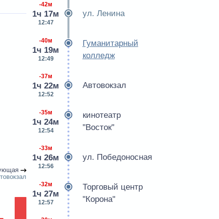
-42м
ул. Ленина
1ч 17м
12:47
-40м
Гуманитарный
1ч 19м
колледж
12:49
-37м
Автовокзал
1ч 22м
12:52
-35м
кинотеатр
1ч 24м
"Восток"
12:54
-33м
ул. Победоносная
1ч 26м
12:56
ующая
товокзал
-32м
Торговый центр
1ч 27м
"Корона"
12:57