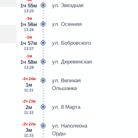
ул. Звездная
1ч 55м
13:25
-3м
ул. Осенняя
1ч 56м
13:26
-2м
ул. Бобровского
1ч 57м
13:27
-1м
ул. Деревенская
1ч 58м
13:28
-2ч 24м
ул. Великая
1м
Ольшанка
11:31
-2ч 23м
ул. 8 Марта
2м
11:32
-2ч 22м
ул. Наполеона
3м
Орды
11:33