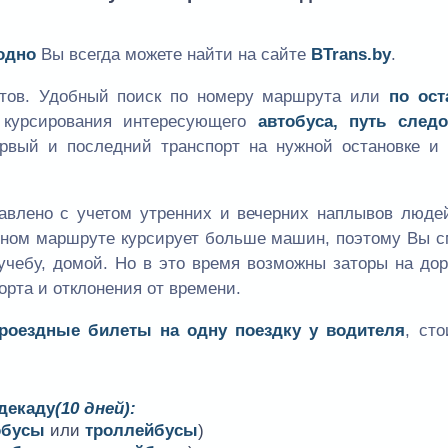
одно
Вы всегда можете найти на сайте
BTrans.by
.
утов. Удобный поиск по номеру маршрута или
по ост
к курсирования интересующего
автобуса, путь следо
ервый и последний транспорт на нужной остановке и 
авлено с учетом утренних и вечерних наплывов людей
одном маршруте курсирует больше машин, поэтому Вы 
учебу, домой. Но в это время возможны заторы на дор
орта и отклонения от времени.
проездные билеты на одну поездку у водителя
, ст
 декаду
(10 дней):
обусы
или
троллейбусы
)