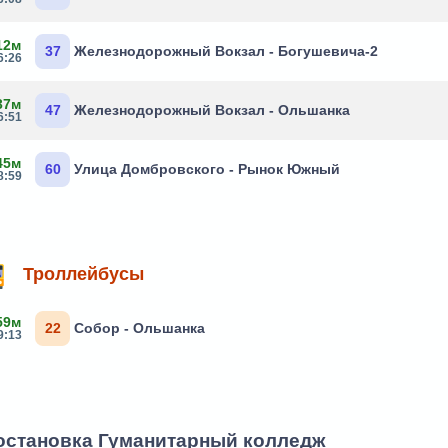
12м
37
Железнодорожный Вокзал - Богушевича-2
6:26
37м
47
Железнодорожный Вокзал - Ольшанка
6:51
45м
60
Улица Домбровского - Рынок Южный
8:59
Троллейбусы
59м
22
Собор - Ольшанка
9:13
 остановка Гуманитарный колледж