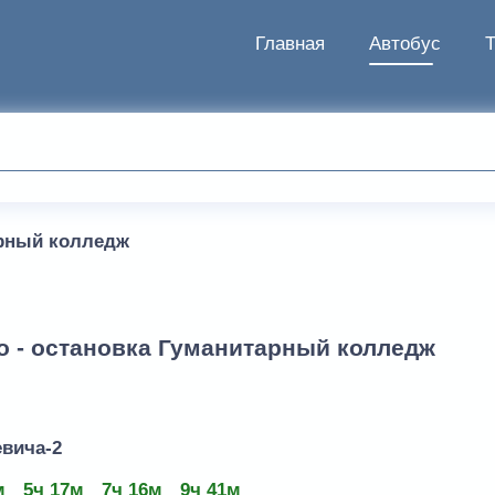
Главная
Автобус
рный колледж
о - остановка Гуманитарный колледж
вича-2
м
5ч 17м
7ч 16м
9ч 41м