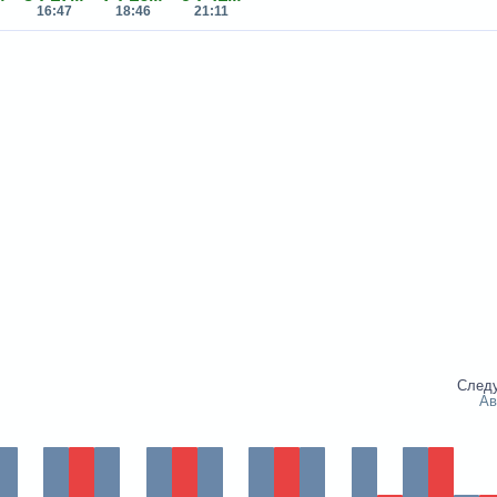
16:47
18:46
21:11
След
Ав