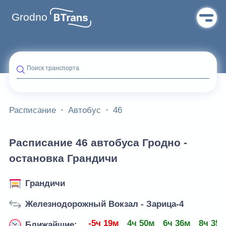
Grodno
Поиск транспорта
Расписание
Автобус
46
Расписание 46 автобуса Гродно -
остановка Грандичи
Грандичи
Железнодорожный Вокзал - Зарица-4
-5ч 19м
4ч 50м
6ч 36м
8ч 35
Ближайшие: