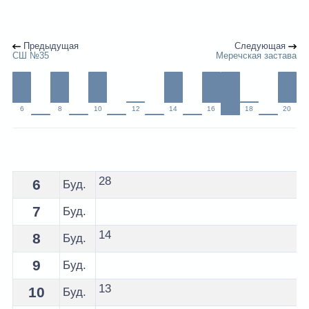
Предыдущая
Следующая
СШ №35
Меречская застава
6
8
10
12
14
16
18
20
Расписание 46 автобуса Гродно - остановка Грандичи
28
6
Буд.
7
Буд.
14
8
Буд.
9
Буд.
13
10
Буд.