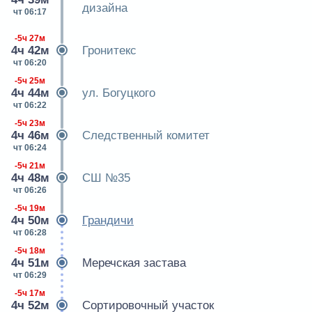
дизайна
чт 06:17
-5ч 27м
4ч 42м
Гронитекс
чт 06:20
-5ч 25м
4ч 44м
ул. Богуцкого
чт 06:22
-5ч 23м
4ч 46м
Следственный комитет
чт 06:24
-5ч 21м
4ч 48м
СШ №35
чт 06:26
-5ч 19м
4ч 50м
Грандичи
чт 06:28
-5ч 18м
4ч 51м
Меречская застава
чт 06:29
-5ч 17м
4ч 52м
Сортировочный участок