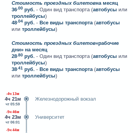
Стоимость проездных билетов
на месяц
.00
36
руб.
- Один вид транспорта (
автобусы
или
троллейбусы
)
.04
48
руб.
-
Все виды транспорта
(
автобусы
или
троллейбусы
)
Стоимость проездных билетов
«рабочие
дни» на месяц
.80
28
руб.
- Один вид транспорта (
автобусы
или
троллейбусы
)
.41
38
руб.
-
Все виды транспорта
(
автобусы
или
троллейбусы
)
-4ч 13м
4ч 21м
Железнодорожный вокзал
чт 05:59
-5ч 46м
4ч 23м
Университет
чт 06:01
-5ч 44м