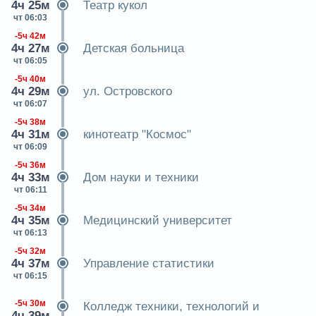
4ч 25м
Театр кукол
чт 06:03
-5ч 42м
4ч 27м
Детская больница
чт 06:05
-5ч 40м
4ч 29м
ул. Островского
чт 06:07
-5ч 38м
4ч 31м
кинотеатр "Космос"
чт 06:09
-5ч 36м
4ч 33м
Дом науки и техники
чт 06:11
-5ч 34м
4ч 35м
Медицинский университет
чт 06:13
-5ч 32м
4ч 37м
Управление статистики
чт 06:15
-5ч 30м
Колледж техники, технологий и
4ч 39м