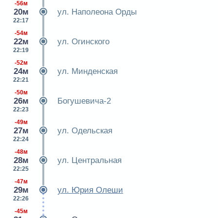
-56м
20м
ул. Наполеона Орды
22:17
-54м
22м
ул. Огинского
22:19
-52м
24м
ул. Минденская
22:21
-50м
26м
Богушевича-2
22:23
-49м
27м
ул. Одельская
22:24
-48м
28м
ул. Центральная
22:25
-47м
29м
ул. Юрия Олеши
22:26
-45м