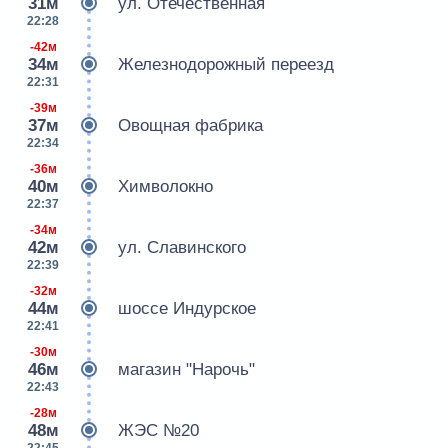
31м
ул. Отечественная
22:28
-42м
34м
Железнодорожный переезд
22:31
-39м
37м
Овощная фабрика
22:34
-36м
40м
Химволокно
22:37
-34м
42м
ул. Славинского
22:39
-32м
44м
шоссе Индурское
22:41
-30м
46м
магазин "Нарочь"
22:43
-28м
48м
ЖЭС №20