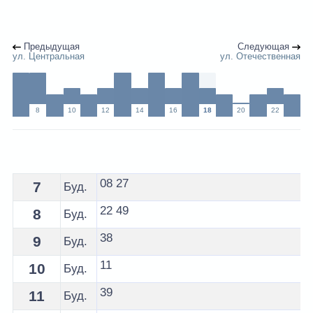
Предыдущая
Следующая
ул. Центральная
ул. Отечественная
8
10
12
14
16
18
20
22
Расписание 50 автобуса Гродно - остановка ул. Юри
08
27
7
Буд.
22
49
8
Буд.
38
9
Буд.
11
10
Буд.
39
11
Буд.