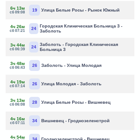
6ч 13м
19
Улица Белые Росы - Рынок Южный
сб 09:08
Городская Клиническая Больница 3 -
4ч 26м
24
сб 07:21
Заболоть
Заболоть - Городская Клиническая
3ч 44м
24
сб 06:39
Больница 3
3ч 48м
26
Заболоть - Улица Молодая
сб 06:43
4ч 19м
26
Улица Молодая - Заболоть
сб 07:14
3ч 13м
28
Улица Белые Росы - Вишневец
сб 06:08
4ч 16м
34
Вишневец - Гроднозеленстрой
сб 07:11
4ч 54м
34
Гроднозеленстрой - Вишневец