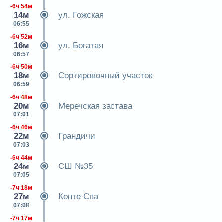
-6ч 54м
14м
ул. Гожская
06:55
-6ч 52м
16м
ул. Богатая
06:57
-6ч 50м
18м
Сортировочный участок
06:59
-6ч 48м
20м
Меречская застава
07:01
-6ч 46м
22м
Грандичи
07:03
-6ч 44м
24м
СШ №35
07:05
-7ч 18м
27м
Конте Спа
07:08
-7ч 17м