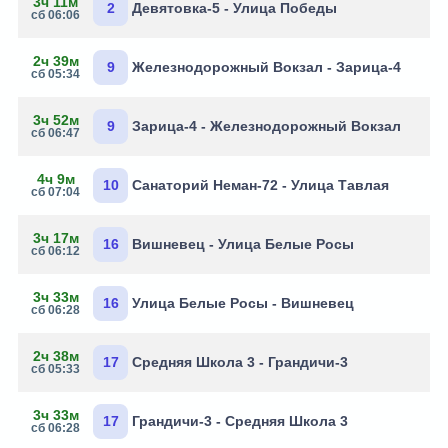
3ч 11м
2
Девятовка-5 - Улица Победы
сб 06:06
2ч 39м
9
Железнодорожный Вокзал - Зарица-4
сб 05:34
3ч 52м
9
Зарица-4 - Железнодорожный Вокзал
сб 06:47
4ч 9м
10
Санаторий Неман-72 - Улица Тавлая
сб 07:04
3ч 17м
16
Вишневец - Улица Белые Росы
сб 06:12
3ч 33м
16
Улица Белые Росы - Вишневец
сб 06:28
2ч 38м
17
Средняя Школа 3 - Грандичи-3
сб 05:33
3ч 33м
17
Грандичи-3 - Средняя Школа 3
сб 06:28