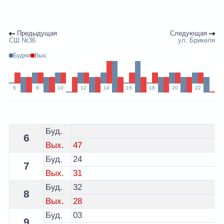
Предыдущая
Следующая
СШ №36
ул. Брикеля
Будни
Вых.
6
8
10
12
14
16
18
20
22
Расписание 9 автобуса Гродно - остановка СШ №28
Буд.
6
Вых.
47
Буд.
24
7
Вых.
31
Буд.
32
8
Вых.
28
Буд.
03
9