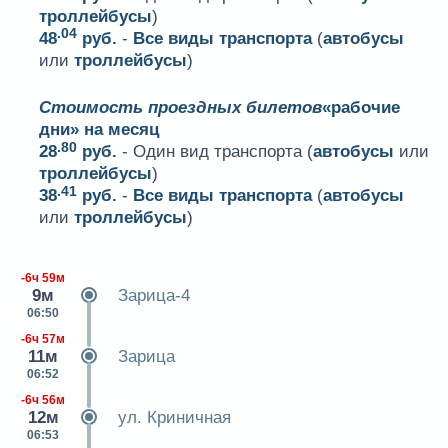
троллейбусы
)
.04
48
руб.
-
Все виды транспорта
(
автобусы
или
троллейбусы
)
Стоимость проездных билетов
«рабочие
дни» на месяц
.80
28
руб.
- Один вид транспорта (
автобусы
или
троллейбусы
)
.41
38
руб.
-
Все виды транспорта
(
автобусы
или
троллейбусы
)
-6ч 59м
9м
Зарица-4
06:50
-6ч 57м
11м
Зарица
06:52
-6ч 56м
12м
ул. Криничная
06:53