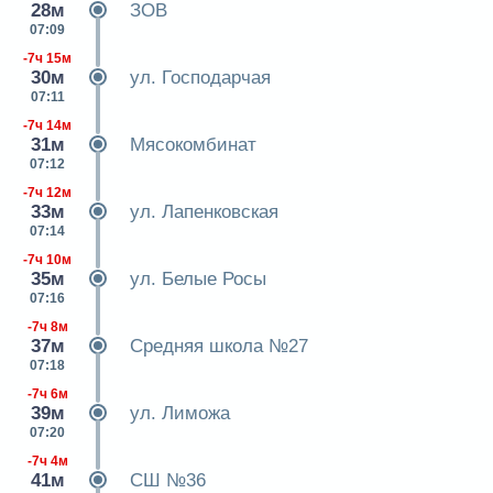
28м
ЗОВ
07:09
-7ч 15м
30м
ул. Господарчая
07:11
-7ч 14м
31м
Мясокомбинат
07:12
-7ч 12м
33м
ул. Лапенковская
07:14
-7ч 10м
35м
ул. Белые Росы
07:16
-7ч 8м
37м
Средняя школа №27
07:18
-7ч 6м
39м
ул. Лиможа
07:20
-7ч 4м
41м
СШ №36