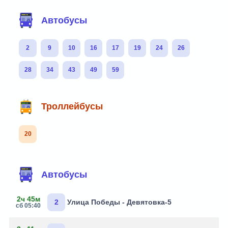
Автобусы
2
9
10
16
17
19
24
26
28
34
43
49
59
Троллейбусы
20
Автобусы
2ч 45м
2
Улица Победы - Девятовка-5
сб 05:40