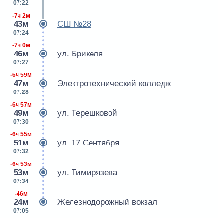
07:22
-7ч 2м
43м
СШ №28
07:24
-7ч 0м
46м
ул. Брикеля
07:27
-6ч 59м
47м
Электротехнический колледж
07:28
-6ч 57м
49м
ул. Терешковой
07:30
-6ч 55м
51м
ул. 17 Сентября
07:32
-6ч 53м
53м
ул. Тимирязева
07:34
-46м
24м
Железнодорожный вокзал
07:05