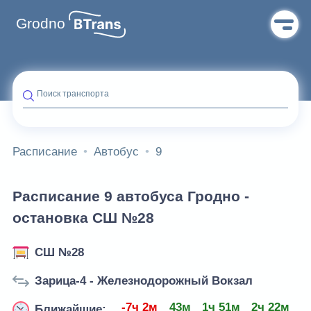
Grodno
Поиск транспорта
Расписание
Автобус
9
Расписание 9 автобуса Гродно -
остановка СШ №28
СШ №28
Зарица-4 - Железнодорожный Вокзал
-7ч 2м
43м
1ч 51м
2ч 22м
4
Ближайшие: