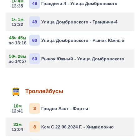
1ч 4м
49
Грандичи-4 - Улица Домбровского
13:35
1ч 1м
49
Улица Домбровского - Грандичи-4
13:32
48ч 45м
60
Улица Домбровского - Рынок Южный
вс 13:16
50ч 26м
60
Рынок Южный - Улица Домбровского
вс 14:57
Троллейбусы
10м
3
Гродно Азот - Форты
12:41
33м
8
Ксм С 22.06.2024 Г. - Химволокно
13:04