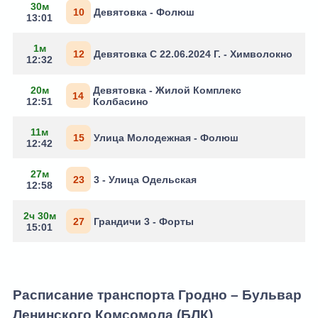
30м
10
Девятовка - Фолюш
13:01
1м
12
Девятовка С 22.06.2024 Г. - Химволокно
12:32
20м
Девятовка - Жилой Комплекс
14
12:51
Колбасино
11м
15
Улица Молодежная - Фолюш
12:42
27м
23
3 - Улица Одельская
12:58
2ч 30м
27
Грандичи 3 - Форты
15:01
Расписание транспорта Гродно – Бульвар
Ленинского Комсомола (БЛК)