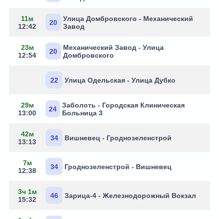
11м
Улица Домбровского - Механический
20
12:42
Завод
23м
Механический Завод - Улица
20
12:54
Домбровского
22
Улица Одельская - Улица Дубко
29м
Заболоть - Городская Клиническая
24
13:00
Больница 3
42м
34
Вишневец - Гроднозеленстрой
13:13
7м
34
Гроднозеленстрой - Вишневец
12:38
3ч 1м
46
Зарица-4 - Железнодорожный Вокзал
15:32