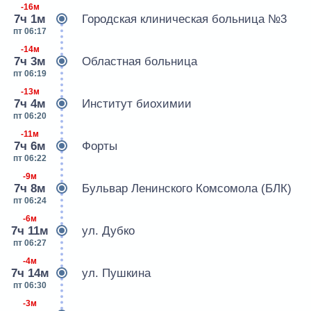
-16м
7ч 1м
Городская клиническая больница №3
пт 06:17
-14м
7ч 3м
Областная больница
пт 06:19
-13м
7ч 4м
Институт биохимии
пт 06:20
-11м
7ч 6м
Форты
пт 06:22
-9м
7ч 8м
Бульвар Ленинского Комсомола (БЛК)
пт 06:24
-6м
7ч 11м
ул. Дубко
пт 06:27
-4м
7ч 14м
ул. Пушкина
пт 06:30
-3м