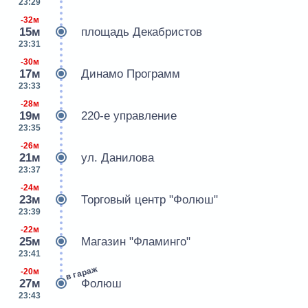
23:29
-32м
15м
площадь Декабристов
23:31
-30м
17м
Динамо Программ
23:33
-28м
19м
220-е управление
23:35
-26м
21м
ул. Данилова
23:37
-24м
23м
Торговый центр "Фолюш"
23:39
-22м
25м
Магазин "Фламинго"
23:41
в гараж
-20м
27м
Фолюш
23:43