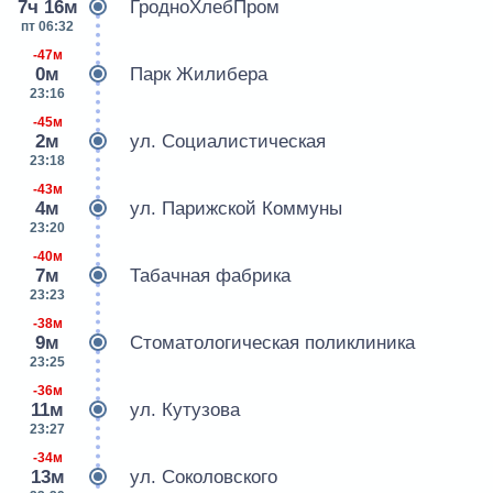
7ч 16м
ГродноХлебПром
пт 06:32
-47м
0м
Парк Жилибера
23:16
-45м
2м
ул. Социалистическая
23:18
-43м
4м
ул. Парижской Коммуны
23:20
-40м
7м
Табачная фабрика
23:23
-38м
9м
Стоматологическая поликлиника
23:25
-36м
11м
ул. Кутузова
23:27
-34м
13м
ул. Соколовского