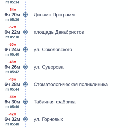
пт 05:34
-54м
6ч 20м
Динамо Программ
пт 05:36
-52м
6ч 22м
площадь Декабристов
пт 05:38
-50м
6ч 24м
ул. Соколовского
пт 05:40
-48м
6ч 26м
ул. Суворова
пт 05:42
-46м
6ч 28м
Стоматологическая поликлиника
пт 05:44
-44м
6ч 30м
Табачная фабрика
пт 05:46
-42м
6ч 32м
ул. Горновых
пт 05:48