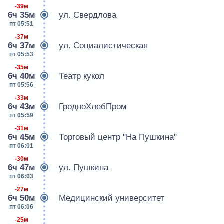
-39м
6ч 35м
ул. Свердлова
пт 05:51
-37м
6ч 37м
ул. Социалистическая
пт 05:53
-35м
6ч 40м
Театр кукол
пт 05:56
-33м
6ч 43м
ГродноХлебПром
пт 05:59
-31м
6ч 45м
Торговый центр "На Пушкина"
пт 06:01
-30м
6ч 47м
ул. Пушкина
пт 06:03
-27м
6ч 50м
Медицинский университет
пт 06:06
-25м