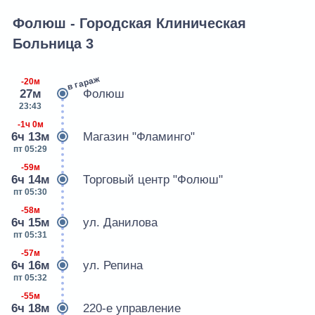
Фолюш - Городская Клиническая
Больница 3
в гараж
-20м
27м
Фолюш
23:43
-1ч 0м
6ч 13м
Магазин "Фламинго"
пт 05:29
-59м
6ч 14м
Торговый центр "Фолюш"
пт 05:30
-58м
6ч 15м
ул. Данилова
пт 05:31
-57м
6ч 16м
ул. Репина
пт 05:32
-55м
6ч 18м
220-е управление