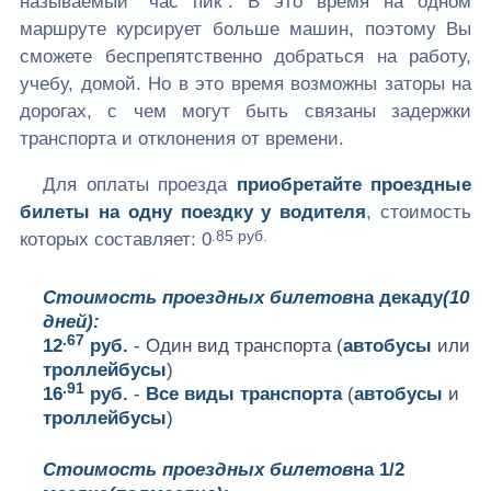
называемый “час пик”. В это время на одном
маршруте курсирует больше машин, поэтому Вы
сможете беспрепятственно добраться на работу,
учебу, домой. Но в это время возможны заторы на
дорогах, с чем могут быть связаны задержки
транспорта и отклонения от времени.
Для оплаты проезда
приобретайте проездные
билеты на одну поездку у водителя
, стоимость
.85 руб.
которых составляет:
0
Стоимость проездных билетов
на декаду
(10
дней):
.67
12
руб.
- Один вид транспорта (
автобусы
или
троллейбусы
)
.91
16
руб.
-
Все виды транспорта
(
автобусы
и
троллейбусы
)
Стоимость проездных билетов
на 1/2