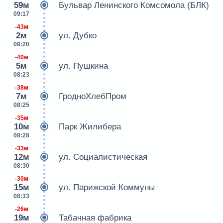
59м
Бульвар Ленинского Комсомола (БЛК)
09:17
-43м
2м
ул. Дубко
08:20
-40м
5м
ул. Пушкина
08:23
-38м
7м
ГродноХлебПром
08:25
-35м
10м
Парк Жилибера
08:28
-33м
12м
ул. Социалистическая
08:30
-30м
15м
ул. Парижской Коммуны
08:33
-26м
19м
Табачная фабрика