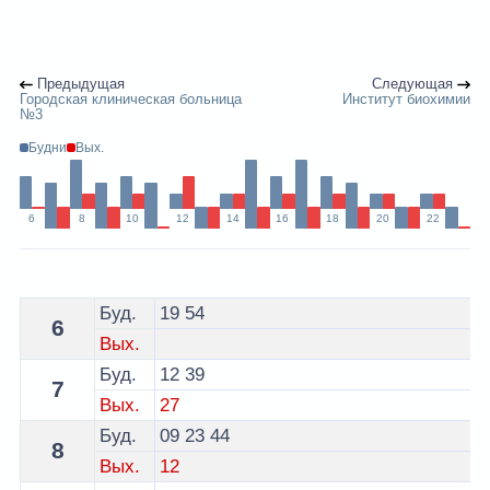
Предыдущая
Следующая
Городская клиническая больница
Институт биохимии
№3
Будни
Вых.
6
8
10
12
14
16
18
20
22
Расписание 6 автобуса Гродно - остановка Областная
Буд.
19
54
6
Вых.
Буд.
12
39
7
Вых.
27
Буд.
09
23
44
8
Вых.
12