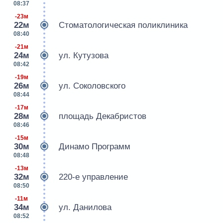
08:37
-23м
22м
Стоматологическая поликлиника
08:40
-21м
24м
ул. Кутузова
08:42
-19м
26м
ул. Соколовского
08:44
-17м
28м
площадь Декабристов
08:46
-15м
30м
Динамо Программ
08:48
-13м
32м
220-е управление
08:50
-11м
34м
ул. Данилова
08:52