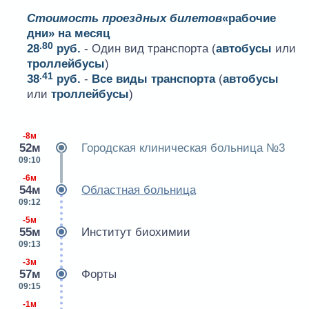
Стоимость проездных билетов
«рабочие
дни» на месяц
.80
28
руб.
- Один вид транспорта (
автобусы
или
троллейбусы
)
.41
38
руб.
-
Все виды транспорта
(
автобусы
или
троллейбусы
)
-8м
52м
Городская клиническая больница №3
09:10
-6м
54м
Областная больница
09:12
-5м
55м
Институт биохимии
09:13
-3м
57м
Форты
09:15
-1м