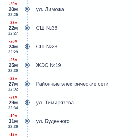
-30м
20м
ул. Лиможа
22:25
-28м
22м
СШ №36
22:27
-26м
24м
СШ №28
22:29
-25м
25м
ЖЭС №19
22:30
-23м
27м
Районные электрические сети
22:32
-21м
29м
ул. Тимирязева
22:34
-19м
31м
ул. Буденного
22:36
-17м