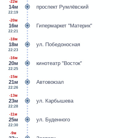
-22м
14м
проспект Румлёвский
22:19
-20м
16м
Гипермаркет "Материк"
22:21
-18м
18м
ул. Победоносная
22:23
-16м
20м
кинотеатр "Восток"
22:25
-15м
21м
Автовокзал
22:26
-13м
23м
ул. Карбышева
22:28
-11м
25м
ул. Буденного
22:30
-9м