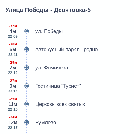
Улица Победы - Девятовка-5
-32м
4м
ул. Победы
22:09
-30м
6м
Автобусный парк г. Гродно
22:11
-29м
7м
ул. Фомичева
22:12
-27м
9м
Гостиница "Турист"
22:14
-25м
11м
Церковь всех святых
22:16
-24м
12м
Румлёво
22:17