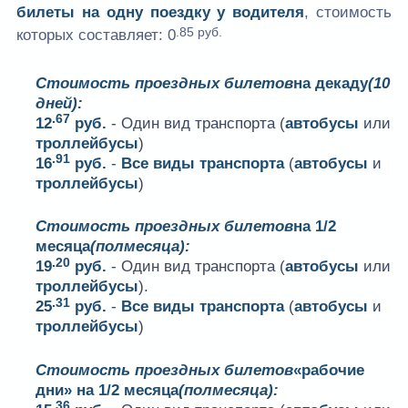
билеты на одну поездку у водителя
, стоимость
.85 руб.
которых составляет:
0
Стоимость проездных билетов
на декаду
(10
дней):
.67
12
руб.
- Один вид транспорта (
автобусы
или
троллейбусы
)
.91
16
руб.
-
Все виды транспорта
(
автобусы
и
троллейбусы
)
Стоимость проездных билетов
на 1/2
месяца
(полмесяца):
.20
19
руб.
- Один вид транспорта (
автобусы
или
троллейбусы
).
.31
25
руб.
-
Все виды транспорта
(
автобусы
и
троллейбусы
)
Стоимость проездных билетов
«рабочие
дни» на 1/2 месяца
(полмесяца):
.36