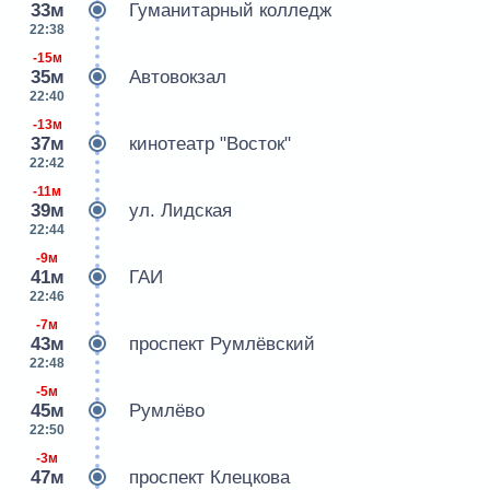
33м
Гуманитарный колледж
22:38
-15м
35м
Автовокзал
22:40
-13м
37м
кинотеатр "Восток"
22:42
-11м
39м
ул. Лидская
22:44
-9м
41м
ГАИ
22:46
-7м
43м
проспект Румлёвский
22:48
-5м
45м
Румлёво
22:50
-3м
47м
проспект Клецкова