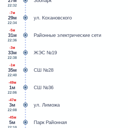
27м
Зоопарк
22:32
-7м
29м
ул. Кохановского
22:34
-5м
31м
Районные электрические сети
22:36
-3м
33м
ЖЭС №19
22:38
-1м
35м
СШ №28
22:40
-49м
1м
СШ №36
22:06
-47м
3м
ул. Лиможа
22:08
-45м
5м
Парк Районная
22:10