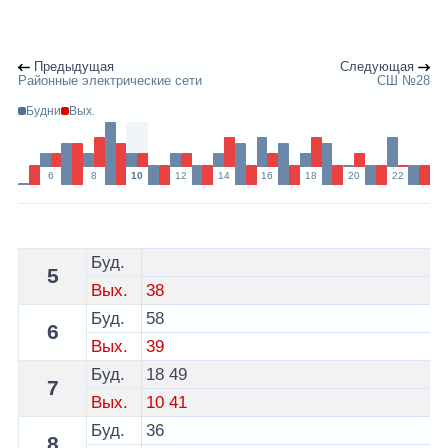
Предыдущая
Следующая
Районные электрические сети
СШ №28
Будни
Вых.
6
8
10
12
14
16
18
20
22
Расписание 2 автобуса Гродно - остановка ЖЭС №19
Буд.
5
Вых.
38
Буд.
58
6
Вых.
39
Буд.
18
49
7
Вых.
10
41
Буд.
36
8