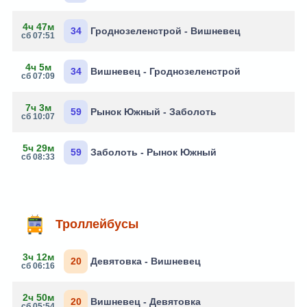
4ч 47м
34
Гроднозеленстрой - Вишневец
сб 07:51
4ч 5м
34
Вишневец - Гроднозеленстрой
сб 07:09
7ч 3м
59
Рынок Южный - Заболоть
сб 10:07
5ч 29м
59
Заболоть - Рынок Южный
сб 08:33
Троллейбусы
3ч 12м
20
Девятовка - Вишневец
сб 06:16
2ч 50м
20
Вишневец - Девятовка
сб 05:54