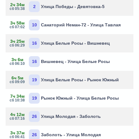
2ч 34м
2
Улица Победы - Девятовка-5
сб 05:38
3ч 58м
10
Санаторий Неман-72 - Улица Тавлая
сб 07:02
3ч 25м
16
Улица Белые Росы - Вишневец
сб 06:29
3ч 6м
16
Вишневец - Улица Белые Росы
сб 06:10
6ч 5м
19
Улица Белые Росы - Рынок Южный
сб 09:09
7ч 34м
19
Рынок Южный - Улица Белые Росы
сб 10:38
4ч 12м
26
Улица Молодая - Заболоть
сб 07:16
3ч 37м
26
Заболоть - Улица Молодая
сб 06:41