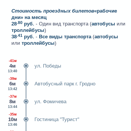
Стоимость проездных билетов
«рабочие
дни» на месяц
.80
28
руб.
- Один вид транспорта (
автобусы
или
троллейбусы
)
.41
38
руб.
-
Все виды транспорта
(
автобусы
или
троллейбусы
)
-41м
4м
ул. Победы
13:40
-39м
6м
Автобусный парк г. Гродно
13:42
-37м
8м
ул. Фомичева
13:44
-35м
10м
Гостиница "Турист"
13:46