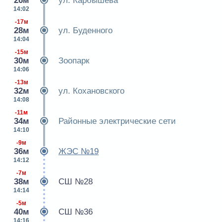
26м
ул. Карбышева
14:02
-17м
28м
ул. Буденного
14:04
-15м
30м
Зоопарк
14:06
-13м
32м
ул. Кохановского
14:08
-11м
34м
Районные электрические сети
14:10
-9м
36м
ЖЭС №19
14:12
-7м
38м
СШ №28
14:14
-5м
40м
СШ №36
14:16