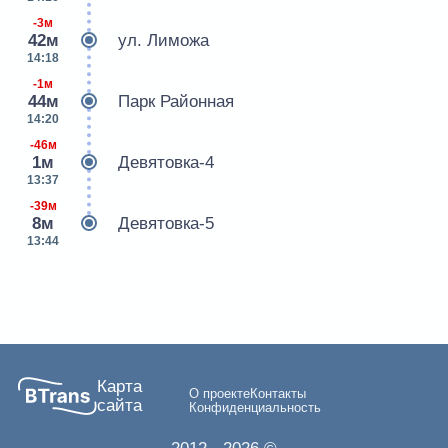
-3м
42м
ул. Лиможа
14:18
-1м
44м
Парк Районная
14:20
-46м
1м
Девятовка-4
13:37
-39м
8м
Девятовка-5
13:44
Карта
О проекте
Контакты
сайта
Конфиденциальность