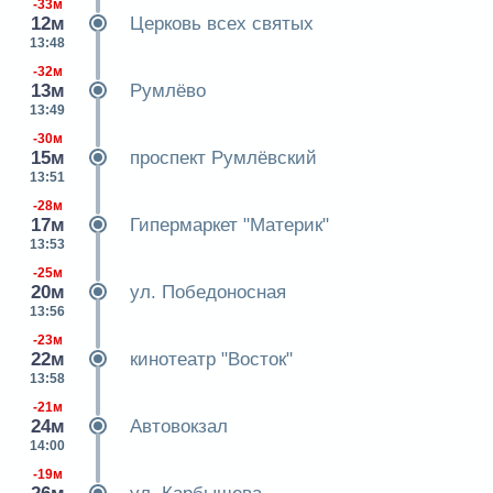
-33м
12м
Церковь всех святых
13:48
-32м
13м
Румлёво
13:49
-30м
15м
проспект Румлёвский
13:51
-28м
17м
Гипермаркет "Материк"
13:53
-25м
20м
ул. Победоносная
13:56
-23м
22м
кинотеатр "Восток"
13:58
-21м
24м
Автовокзал
14:00
-19м