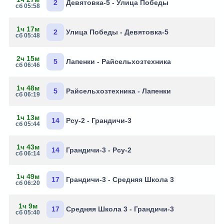
2
Девятовка-5 - Улица Победы
сб 05:58
1ч 17м
2
Улица Победы - Девятовка-5
сб 05:48
2ч 15м
5
Лапенки - Райсельхозтехника
сб 06:46
1ч 48м
5
Райсельхозтехника - Лапенки
сб 06:19
1ч 13м
14
Рсу-2 - Грандичи-3
сб 05:44
1ч 43м
14
Грандичи-3 - Рсу-2
сб 06:14
1ч 49м
17
Грандичи-3 - Средняя Школа 3
сб 06:20
1ч 9м
17
Средняя Школа 3 - Грандичи-3
сб 05:40