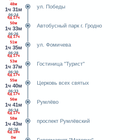
48м
ул. Победы
1ч 31м
06:24
6д 17ч
50м
Автобусный парк г. Гродно
1ч 33м
06:26
6д 17ч
51м
ул. Фомичева
1ч 35м
06:28
6д 17ч
53м
Гостиница "Турист"
1ч 37м
06:30
6д 17ч
55м
Церковь всех святых
1ч 40м
06:33
6д 17ч
56м
Румлёво
1ч 41м
06:34
6д 17ч
58м
проспект Румлёвский
1ч 43м
06:36
6д 18ч
0м