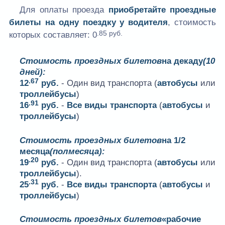
Для оплаты проезда
приобретайте проездные
билеты на одну поездку у водителя
, стоимость
.85 руб.
которых составляет:
0
Стоимость проездных билетов
на декаду
(10
дней):
.67
12
руб.
- Один вид транспорта (
автобусы
или
троллейбусы
)
.91
16
руб.
-
Все виды транспорта
(
автобусы
и
троллейбусы
)
Стоимость проездных билетов
на 1/2
месяца
(полмесяца):
.20
19
руб.
- Один вид транспорта (
автобусы
или
троллейбусы
).
.31
25
руб.
-
Все виды транспорта
(
автобусы
и
троллейбусы
)
Стоимость проездных билетов
«рабочие