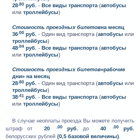
.80
28
руб.
-
Все виды транспорта
(
автобусы
или
троллейбусы
)
Стоимость проездных билетов
на месяц
.00
36
руб.
- Один вид транспорта (
автобусы
или
троллейбусы
)
.04
48
руб.
-
Все виды транспорта
(
автобусы
или
троллейбусы
)
Стоимость проездных билетов
«рабочие
дни» на месяц
.80
28
руб.
- Один вид транспорта (
автобусы
или
троллейбусы
)
.41
38
руб.
-
Все виды транспорта
(
автобусы
или
троллейбусы
)
В случае неоплаты проезда Вы можете получить
.00
.00
штраф от
20
руб.
до
40
руб.
белорусских рублей
(0,5 базовой величины)
.