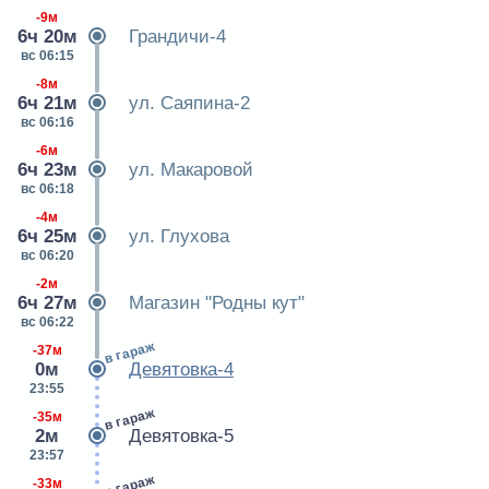
-9м
6ч 20м
Грандичи-4
вс 06:15
-8м
6ч 21м
ул. Саяпина-2
вс 06:16
-6м
6ч 23м
ул. Макаровой
вс 06:18
-4м
6ч 25м
ул. Глухова
вс 06:20
-2м
6ч 27м
Магазин "Родны кут"
вс 06:22
в гараж
-37м
0м
Девятовка-4
23:55
в гараж
-35м
2м
Девятовка-5
23:57
в гараж
-33м