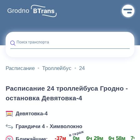
Grodno
Поиск транспорта
Расписание
Троллейбус
24
Расписание 24 троллейбуса Гродно -
остановка Девятовка-4
Девятовка-4
Грандичи 4 - Химволокно
в гараж
-37м
0м
6ч 29м
6ч 58м
7ч 
Ближайшие: