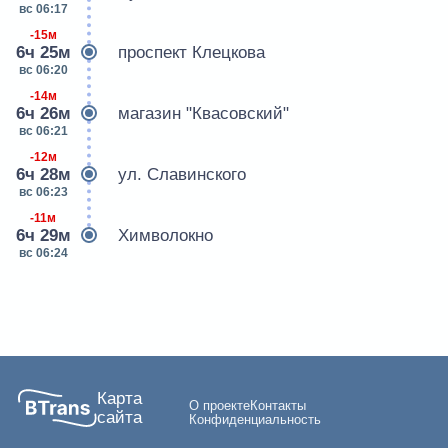
вс 06:17
-15м
6ч 25м
проспект Клецкова
вс 06:20
-14м
6ч 26м
магазин "Квасовский"
вс 06:21
-12м
6ч 28м
ул. Славинского
вс 06:23
-11м
6ч 29м
Химволокно
вс 06:24
Карта
О проекте
Контакты
сайта
Конфиденциальность