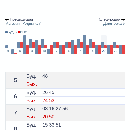
Предыдущая
Следующая
Магазин "Родны кут"
Девятовка-5
Будни
Вых.
0
6
8
10
12
14
16
18
20
22
Расписание 24 троллейбуса Гродно - остановка Девят
Буд.
48
5
Вых.
Буд.
26
45
6
Вых.
24
53
Буд.
03
16
27
56
7
Вых.
20
50
Буд.
15
33
51
8