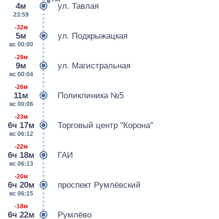
4м
ул. Тавлая
23:59
-32м
5м
ул. Подкрыжацкая
вс 00:00
-28м
9м
ул. Магистральная
вс 00:04
-26м
11м
Поликлиника №5
вс 00:06
-23м
6ч 17м
Торговый центр "Корона"
вс 06:12
-22м
6ч 18м
ГАИ
вс 06:13
-20м
6ч 20м
проспект Румлёвский
вс 06:15
-18м
6ч 22м
Румлёво