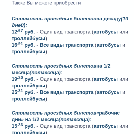
Также Вы можете приобрести
Стоимость проездных билетов
на декаду
(10
дней):
.67
12
руб.
- Один вид транспорта (
автобусы
или
троллейбусы
)
.91
16
руб.
-
Все виды транспорта
(
автобусы
и
троллейбусы
)
Стоимость проездных билетов
на 1/2
месяца
(полмесяца):
.20
19
руб.
- Один вид транспорта (
автобусы
или
троллейбусы
).
.31
25
руб.
-
Все виды транспорта
(
автобусы
и
троллейбусы
)
Стоимость проездных билетов
«рабочие
дни» на 1/2 месяца
(полмесяца):
.36
15
руб.
- Один вид транспорта (
автобусы
или
троллейбусы
).