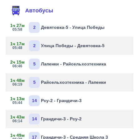
Автобусы
1ч 27м
2
Девятовка-5 - Улица Победы
05:58
1ч 17м
2
Улица Победы - Девятовка-5
05:48
2ч 15м
5
Лапенки - Райсельхозтехника
06:46
1ч 48м
5
Райсельхозтехника - Лапенки
06:19
1ч 13м
14
Рсу-2 - Грандичи-3
05:44
1ч 43м
14
Грандичи-3 - Рсу-2
06:14
1ч 49м
17
Грандичи-3 - Средняя Школа 3