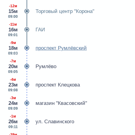
-12м
15м
Торговый центр "Корона"
09:00
-11м
16м
ГАИ
09:01
-9м
18м
проспект Румлёвский
09:03
-7м
20м
Румлёво
09:05
-4м
23м
проспект Клецкова
09:08
-3м
24м
магазин "Квасовский"
09:09
-1м
26м
ул. Славинского
09:11
-29м