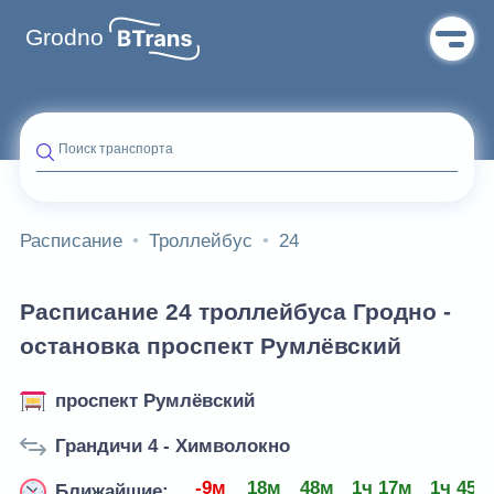
Grodno
Поиск транспорта
Расписание
Троллейбус
24
Расписание 24 троллейбуса Гродно -
остановка проспект Румлёвский
проспект Румлёвский
Грандичи 4 - Химволокно
-9м
18м
48м
1ч 17м
1ч 45м
Ближайшие: