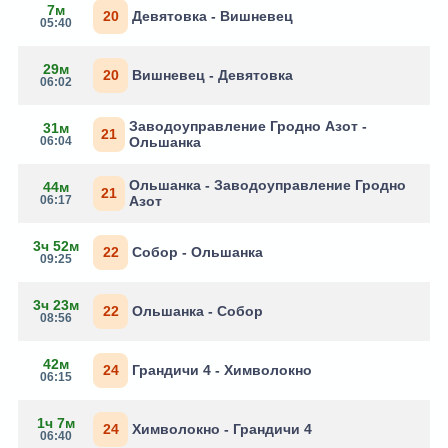
7м
20
Девятовка - Вишневец
05:40
29м
20
Вишневец - Девятовка
06:02
Заводоуправление Гродно Азот -
31м
21
06:04
Ольшанка
Ольшанка - Заводоуправление Гродно
44м
21
06:17
Азот
3ч 52м
22
Собор - Ольшанка
09:25
3ч 23м
22
Ольшанка - Собор
08:56
42м
24
Грандичи 4 - Химволокно
06:15
1ч 7м
24
Химволокно - Грандичи 4
06:40