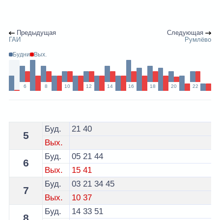
Предыдущая
Следующая
ГАИ
Румлёво
Будни
Вых.
6
8
10
12
14
16
18
20
22
Расписание 24 троллейбуса Гродно - остановка просп
Буд.
21
40
5
Вых.
Буд.
05
21
44
6
Вых.
15
41
Буд.
03
21
34
45
7
Вых.
10
37
Буд.
14
33
51
8