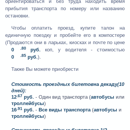
ориентироваться и без труда находить время
прибытия транспорта по номеру или названию
остановки.
Чтобы оплатить проезд, купите талон на
единичную поездку и пробейте его в компостере
(Продаются они в ларьках, киосках и почте по цене
.80
0
руб.
коп, у водителя - стоимостью
.85
0
руб.
).
Также Вы можете приобрести
Стоимость проездных билетов
на декаду
(10
дней):
.67
12
руб.
- Один вид транспорта (
автобусы
или
троллейбусы
)
.91
16
руб.
-
Все виды транспорта
(
автобусы
и
троллейбусы
)