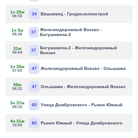
1ч 25м
34
Вишневец - Гроднозеленстрой
06:58
Железнодорожный Вокзал -
1ч 5м
37
06:38
Богушевича-2
Богушевича-2 - Железнодорожный
31м
37
06:04
Вокзал
1ч 30м
47
Железнодорожный Вокзал - Ольшанка
07:03
59м
47
Ольшанка - Железнодорожный Вокзал
06:32
3ч 37м
60
Улица Домбровского - Рынок Южный
09:10
4ч 31м
60
Рынок Южный - Улица Домбровского
10:04