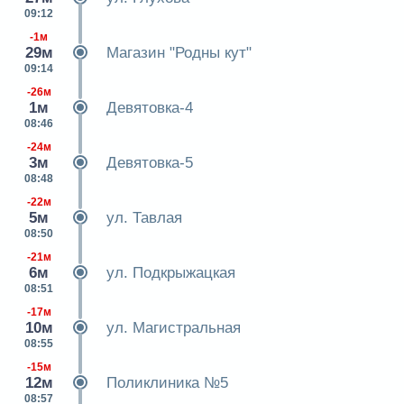
09:12
-1м
29м
Магазин "Родны кут"
09:14
-26м
1м
Девятовка-4
08:46
-24м
3м
Девятовка-5
08:48
-22м
5м
ул. Тавлая
08:50
-21м
6м
ул. Подкрыжацкая
08:51
-17м
10м
ул. Магистральная
08:55
-15м
12м
Поликлиника №5
08:57