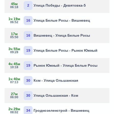
45м
2
Улица Победы - Девятовка-5
06:18
1ч 19м
16
Улица Белые Росы - Вишневец
06:52
17м
16
Вишневец - Улица Белые Росы
05:50
3ч 55м
19
Улица Белые Росы - Рынок Южный
09:28
4ч 45м
19
Рынок Южный - Улица Белые Росы
10:18
1ч 40м
30
Ксм - Улица Ольшанская
07:13
27м
30
Улица Ольшанская - Ксм
06:00
2ч 29м
34
Гроднозеленстрой - Вишневец
08:02