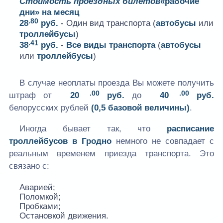
Стоимость проездных билетов
«рабочие
дни» на месяц
.80
28
руб.
- Один вид транспорта (
автобусы
или
троллейбусы
)
.41
38
руб.
-
Все виды транспорта
(
автобусы
или
троллейбусы
)
В случае неоплаты проезда Вы можете получить
.00
.00
штраф от
20
руб.
до
40
руб.
белорусских рублей
(0,5 базовой величины)
.
Иногда бывает так, что
расписание
троллейбусов в Гродно
немного не совпадает с
реальным временем приезда транспорта. Это
связано с:
Аварией;
Поломкой;
Пробками;
Остановкой движения.