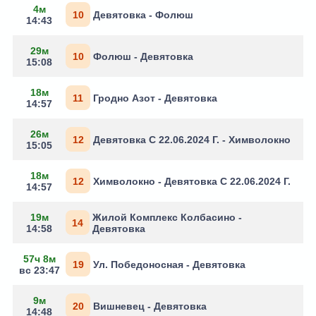
4м
10
Девятовка - Фолюш
14:43
29м
10
Фолюш - Девятовка
15:08
18м
11
Гродно Азот - Девятовка
14:57
26м
12
Девятовка С 22.06.2024 Г. - Химволокно
15:05
18м
12
Химволокно - Девятовка С 22.06.2024 Г.
14:57
19м
Жилой Комплекс Колбасино -
14
14:58
Девятовка
57ч 8м
19
Ул. Победоносная - Девятовка
вс 23:47
9м
20
Вишневец - Девятовка
14:48