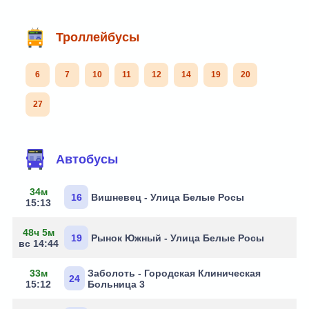
Троллейбусы
6
7
10
11
12
14
19
20
27
Маршруты через остановку
Автобусы
34м
16
Вишневец - Улица Белые Росы
15:13
48ч 5м
19
Рынок Южный - Улица Белые Росы
вс 14:44
33м
Заболоть - Городская Клиническая
24
15:12
Больница 3