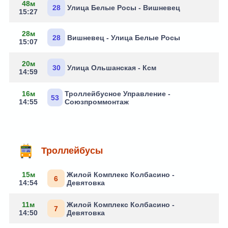
48м
28
Улица Белые Росы - Вишневец
15:27
28м
28
Вишневец - Улица Белые Росы
15:07
20м
30
Улица Ольшанская - Ксм
14:59
16м
Троллейбусное Управление -
53
14:55
Союзпроммонтаж
Троллейбусы
15м
Жилой Комплекс Колбасино -
6
14:54
Девятовка
11м
Жилой Комплекс Колбасино -
7
14:50
Девятовка