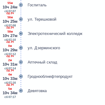
55м
Госпиталь
10ч 24м
сб 07:07
2д 2ч
56м
ул. Терешковой
10ч 25м
сб 07:08
2д 2ч
58м
Электротехнический колледж
10ч 27м
сб 07:10
2д 3ч
0м
ул. Дзержинского
10ч 29м
сб 07:12
2д 3ч
2м
Аптечный склад
10ч 31м
сб 07:14
2д 3ч
4м
Гроднооблнефтепродукт
10ч 33м
сб 07:16
2д 3ч
5м
Девятовка
10ч 34м
сб 07:17