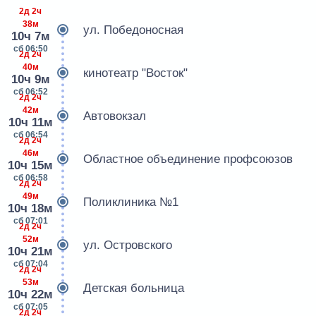
2д 2ч
38м
ул. Победоносная
10ч 7м
сб 06:50
2д 2ч
40м
кинотеатр "Восток"
10ч 9м
сб 06:52
2д 2ч
42м
Автовокзал
10ч 11м
сб 06:54
2д 2ч
46м
Областное объединение профсоюзов
10ч 15м
сб 06:58
2д 2ч
49м
Поликлиника №1
10ч 18м
сб 07:01
2д 2ч
52м
ул. Островского
10ч 21м
сб 07:04
2д 2ч
53м
Детская больница
10ч 22м
сб 07:05
2д 2ч