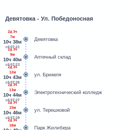
Девятовка - Ул. Победоносная
2д 3ч
7м
Девятовка
10ч 38м
сб 07:21
2д 3ч
9м
Аптечный склад
10ч 40м
сб 07:23
2д 3ч
12м
ул. Брикеля
10ч 43м
сб 07:26
2д 3ч
13м
Электротехнический колледж
10ч 44м
сб 07:27
2д 3ч
15м
ул. Терешковой
10ч 46м
сб 07:29
2д 3ч
18м
Парк Жилибера