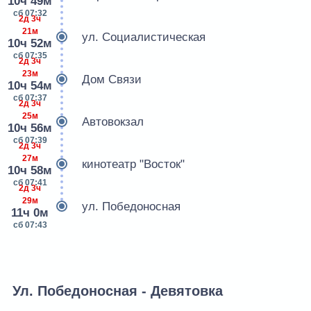
10ч 49м
сб 07:32
2д 3ч
21м
ул. Социалистическая
10ч 52м
сб 07:35
2д 3ч
23м
Дом Связи
10ч 54м
сб 07:37
2д 3ч
25м
Автовокзал
10ч 56м
сб 07:39
2д 3ч
27м
кинотеатр "Восток"
10ч 58м
сб 07:41
2д 3ч
29м
ул. Победоносная
11ч 0м
сб 07:43
Ул. Победоносная - Девятовка