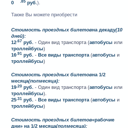
.85
0
руб.
).
Также Вы можете приобрести
Стоимость проездных билетов
на декаду
(10
дней):
.67
12
руб.
- Один вид транспорта (
автобусы
или
троллейбусы
)
.91
16
руб.
-
Все виды транспорта
(
автобусы
и
троллейбусы
)
Стоимость проездных билетов
на 1/2
месяца
(полмесяца):
.20
19
руб.
- Один вид транспорта (
автобусы
или
троллейбусы
).
.31
25
руб.
-
Все виды транспорта
(
автобусы
и
троллейбусы
)
Стоимость проездных билетов
«рабочие
дни» на 1/2 месяца
(полмесяца):