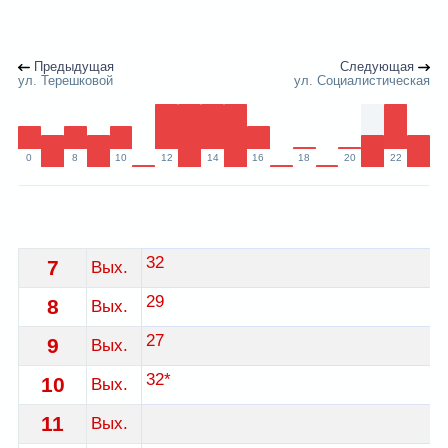
Предыдущая
Следующая
ул. Терешковой
ул. Социалистическая
0
8
10
12
14
16
18
20
22
Расписание 19 троллейбуса Гродно - остановка Парк
32
7
Вых.
29
8
Вых.
27
9
Вых.
32*
10
Вых.
11
Вых.