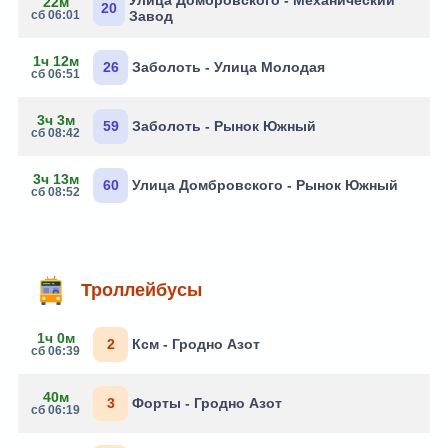
Улица Домбровского - Механический
22м
20
сб 06:01
Завод
1ч 12м
26
Заболоть - Улица Молодая
сб 06:51
3ч 3м
59
Заболоть - Рынок Южный
сб 08:42
3ч 13м
60
Улица Домбровского - Рынок Южный
сб 08:52
Троллейбусы
1ч 0м
2
Ксм - Гродно Азот
сб 06:39
40м
3
Форты - Гродно Азот
сб 06:19