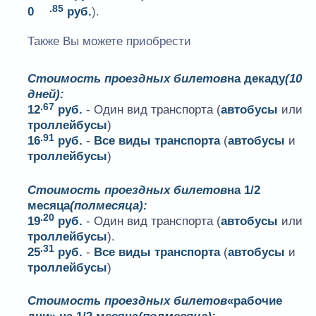
.85
0
руб.
).
Также Вы можете приобрести
Стоимость проездных билетов
на декаду
(10
дней):
.67
12
руб.
- Один вид транспорта (
автобусы
или
троллейбусы
)
.91
16
руб.
-
Все виды транспорта
(
автобусы
и
троллейбусы
)
Стоимость проездных билетов
на 1/2
месяца
(полмесяца):
.20
19
руб.
- Один вид транспорта (
автобусы
или
троллейбусы
).
.31
25
руб.
-
Все виды транспорта
(
автобусы
и
троллейбусы
)
Стоимость проездных билетов
«рабочие