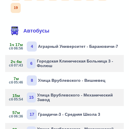
19
Автобусы
1ч 17м
4
Аграрный Университет - Барановичи-7
сб 06:56
Городская Клиническая Больница 3 -
2ч 4м
6
сб 07:43
Фолюш
7м
8
Улица Врублевского - Вишневец
сб 05:46
Улица Врублевского - Механический
15м
15
сб 05:54
Завод
57м
17
Грандичи-3 - Средняя Школа 3
сб 06:36