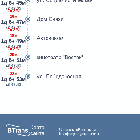
ул. Социалистическая
1д 6ч 45м
сб 07:35
2д 23ч
16м
Дом Связи
1д 6ч 47м
сб 07:37
2д 23ч
18м
Автовокзал
1д 6ч 49м
сб 07:39
2д 23ч
20м
кинотеатр "Восток"
1д 6ч 51м
сб 07:41
2д 23ч
22м
ул. Победоносная
1д 6ч 53м
сб 07:43
Карта
О проекте
Контакты
сайта
Конфиденциальность