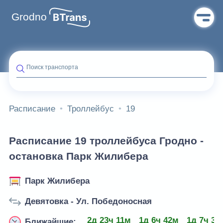
Grodno
Поиск транспорта
Расписание
Троллейбус
19
Расписание 19 троллейбуса Гродно -
остановка Парк Жилибера
Парк Жилибера
Девятовка - Ул. Победоносная
2д 23ч 11м
1д 6ч 42м
1д 7ч 39
Ближайшие: