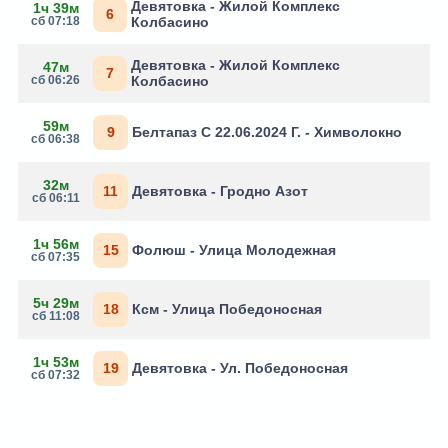
Девятовка - Жилой Комплекс
1ч 39м
6
сб 07:18
Колбасино
Девятовка - Жилой Комплекс
47м
7
сб 06:26
Колбасино
59м
9
Белтапаз С 22.06.2024 Г. - Химволокно
сб 06:38
32м
11
Девятовка - Гродно Азот
сб 06:11
1ч 56м
15
Фолюш - Улица Молодежная
сб 07:35
5ч 29м
18
Ксм - Улица Победоносная
сб 11:08
1ч 53м
19
Девятовка - Ул. Победоносная
сб 07:32