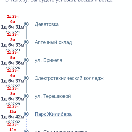
2д 23ч
0м
Девятовка
1д 6ч 31м
сб 07:21
2д 23ч
2м
Аптечный склад
1д 6ч 33м
сб 07:23
2д 23ч
5м
ул. Брикеля
1д 6ч 36м
сб 07:26
2д 23ч
6м
Электротехнический колледж
1д 6ч 37м
сб 07:27
2д 23ч
8м
ул. Терешковой
1д 6ч 39м
сб 07:29
2д 23ч
11м
Парк Жилибера
1д 6ч 42м
сб 07:32
2д 23ч
14м