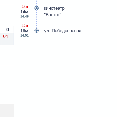
-14м
кинотеатр
14м
"Восток"
14:49
-12м
0
ул. Победоносная
16м
14:51
04