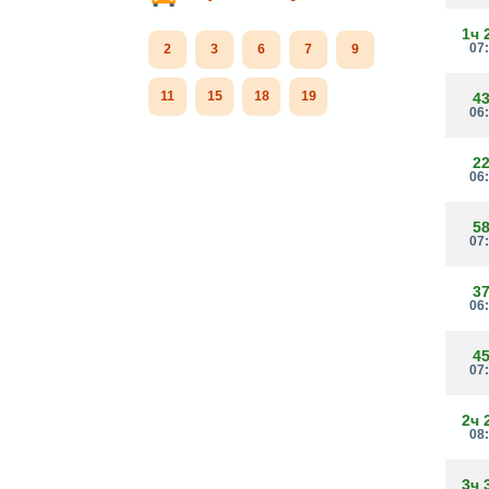
1ч 
07
2
3
6
7
9
11
15
18
19
4
06
2
06
5
07
3
06
4
07
2ч 
08
3ч 