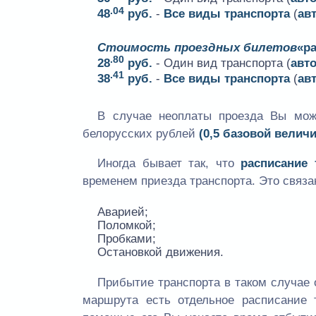
.04
48
руб.
-
Все виды транспорта
(
ав
Стоимость проездных билетов
«р
.80
28
руб.
- Один вид транспорта (
авт
.41
38
руб.
-
Все виды транспорта
(
ав
В случае неоплаты проезда Вы мо
белорусских рублей
(0,5 базовой велич
Иногда бывает так, что
расписание
временем приезда транспорта. Это связа
Аварией;
Поломкой;
Пробками;
Остановкой движения.
Прибытие транспорта в таком случае 
маршрута есть отдельное расписание 