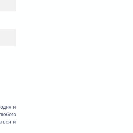
годня и
любого
аться и