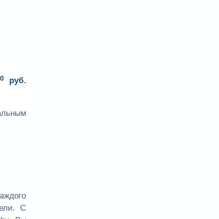
00
руб.
альным
каждого
ели. С