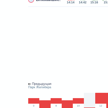
14:14
14:42
15:16
15
Предыдущая
Парк Жилибера
0
8
10
12