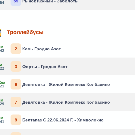
59
Рынок Южный - Заболоть
:54
Троллейбусы
6м
2
Ксм - Гродно Азот
:42
м
3
Форты - Гродно Азот
:22
 5м
6
Девятовка - Жилой Комплекс Колбасино
:21
3м
7
Девятовка - Жилой Комплекс Колбасино
:29
5м
9
Белтапаз С 22.06.2024 Г. - Химволокно
:41