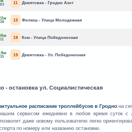
7м
11
Девятовка - Гродно Азот
:03
22м
15
Фолюш - Улица Молодежная
:38
55м
18
Ксм - Улица Победоносная
:11
19м
19
Девятовка - Ул. Победоносная
:35
о - остановка ул. Социалистическая
актуальное расписание троллейбусов в Гродно
на се
 нашим сервисом ежедневно в любое время суток с 
 позволит даже новому пользователю легко ориентиров
спорта по номеру или названию остановки.