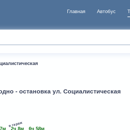
Главная
Автобус
оциалистическая
одно - остановка ул. Социалистическая
в гараж
 7м
2ч 8м
6ч 58м