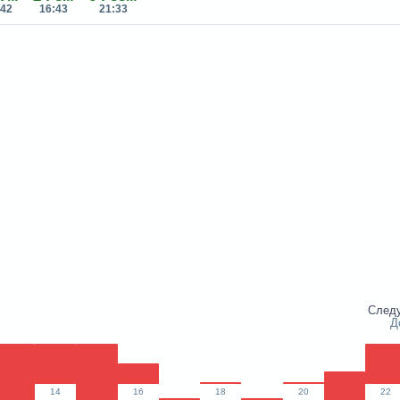
:42
16:43
21:33
След
Д
14
16
18
20
22