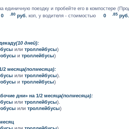
на единичную поездку и пробейте его в компостере (Пр
.80
.85
0
руб.
коп, у водителя - стоимостью
0
руб
 декаду
(10 дней):
обусы
или
троллейбусы
)
тобусы
и
троллейбусы
)
1/2 месяца
(полмесяца):
обусы
или
троллейбусы
).
тобусы
и
троллейбусы
)
бочие дни» на 1/2 месяца
(полмесяца):
обусы
или
троллейбусы
).
тобусы
или
троллейбусы
)
 месяц
обусы
или
троллейбусы
)