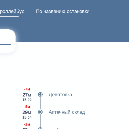
Троллейбус
По названию остановки
-7м
Девятовка
27м
15:02
-5м
Аптечный склад
29м
15:04
-2м