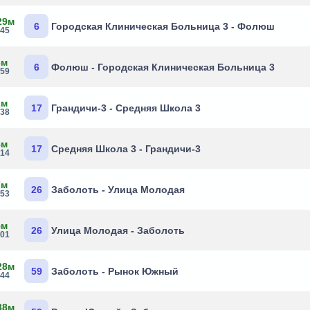
29м
6
Городская Клиническая Больница 3 - Фолюш
:45
3м
6
Фолюш - Городская Клиническая Больница 3
:59
2м
17
Грандичи-3 - Средняя Школа 3
:38
8м
17
Средняя Школа 3 - Грандичи-3
:14
7м
26
Заболоть - Улица Молодая
:53
5м
26
Улица Молодая - Заболоть
:01
28м
59
Заболоть - Рынок Южный
:44
38м