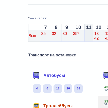
*
— в гараж
7
8
9
10
11
12
35
32
30
35*
13
1
Вых.
42
4
Транспорт на остановке
Автобусы
4
4
6
17
26
59
06
2
06
Троллейбусы