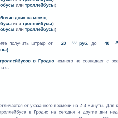
тобусы
или
троллейбусы
)
абочие дни» на месяц
обусы
или
троллейбусы
)
тобусы
или
троллейбусы
)
.00
.
жете получить штраф от
20
руб.
до
40
ины)
.
 троллейбусов в Гродно
немного не совпадает с ре
но с:
отличается от указанного времени на 2-3 минуты. Для 
троллейбуса в Гродно на сегодня и другие дни нед