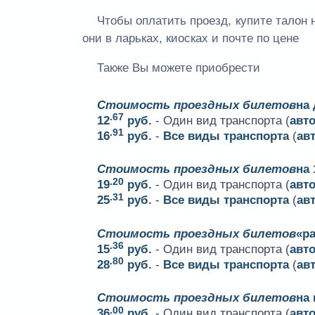
Чтобы оплатить проезд, купите талон 
они в ларьках, киосках и почте по цене
Также Вы можете приобрести
Стоимость проездных билетов
на
.67
12
руб.
- Один вид транспорта (
авт
.91
16
руб.
-
Все виды транспорта
(
ав
Стоимость проездных билетов
на 
.20
19
руб.
- Один вид транспорта (
авт
.31
25
руб.
-
Все виды транспорта
(
ав
Стоимость проездных билетов
«ра
.36
15
руб.
- Один вид транспорта (
авт
.80
28
руб.
-
Все виды транспорта
(
ав
Стоимость проездных билетов
на
.00
36
руб.
- Один вид транспорта (
авт