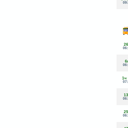
09
2
06
6
06
1ч
07
1
06
2
06