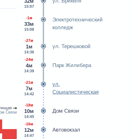
ул. Брикеля
32м
15:07
-1м
Электротехнический
33м
колледж
15:08
-27м
ул. Терешковой
1м
14:36
-24м
Парк Жилибера
4м
14:39
-21м
ул.
7м
Социалистическая
14:42
-18м
ующая
Дом Связи
10м
ом Связи
14:45
-16м
Автовокзал
12м
14:47