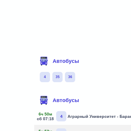
Фильтр маршрутов
Автобусы
4
35
36
Маршруты через остановку
Автобусы
6ч 50м
4
Аграрный Университет - Бара
сб 07:18