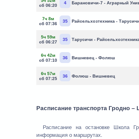
5ч 52м
4
Барановичи-7 - Аграрный Уни
сб 06:20
7ч 8м
35
Райсельхозтехника - Тарусич
сб 07:36
5ч 59м
35
Тарусичи - Райсельхозтехник
сб 06:27
6ч 42м
36
Вишневец - Фолюш
сб 07:10
6ч 57м
36
Фолюш - Вишневец
сб 07:25
Расписание транспорта Гродно –
Расписание на остановке Школа Гр
информация о маршрутах.