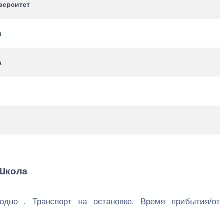
верситет
и
а
 Школа
одно . Транспорт на остановке. Время прибытия/от