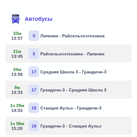
Маршруты через остановку
Автобусы
33м
5
Лапенки - Райсельхозтехника
13:57
21м
5
Райсельхозтехника - Лапенки
13:45
34м
17
Средняя Школа 3 - Грандичи-3
13:58
9м
17
Грандичи-3 - Средняя Школа 3
13:33
1ч 29м
18
Станция Аульс - Грандичи-3
14:53
1ч 56м
18
Грандичи-3 - Станция Аульс
15:20