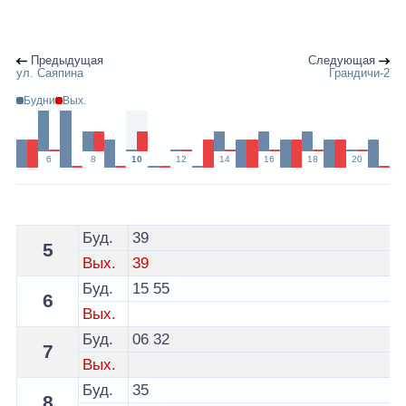
Предыдущая
Следующая
ул. Саяпина
Грандичи-2
Будни
Вых.
6
8
10
12
14
16
18
20
Расписание 18 автобуса Гродно - остановка ул. Панче
Буд.
39
5
Вых.
39
Буд.
15
55
6
Вых.
Буд.
06
32
7
Вых.
Буд.
35
8