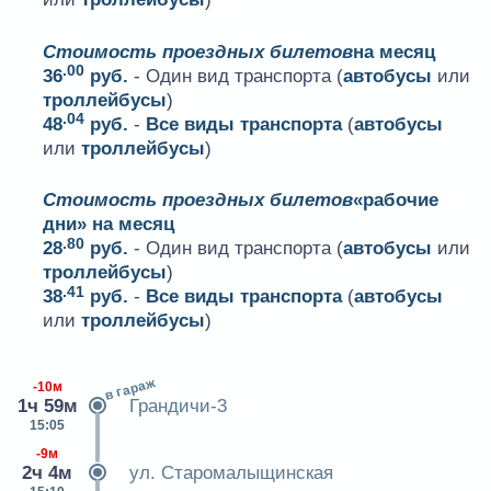
Стоимость проездных билетов
на месяц
.00
36
руб.
- Один вид транспорта (
автобусы
или
троллейбусы
)
.04
48
руб.
-
Все виды транспорта
(
автобусы
или
троллейбусы
)
Стоимость проездных билетов
«рабочие
дни» на месяц
.80
28
руб.
- Один вид транспорта (
автобусы
или
троллейбусы
)
.41
38
руб.
-
Все виды транспорта
(
автобусы
или
троллейбусы
)
в гараж
-10м
1ч 59м
Грандичи-3
15:05
-9м
2ч 4м
ул. Старомалыщинская