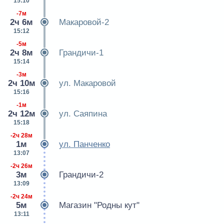
15:10
-7м
2ч 6м
Макаровой-2
15:12
-5м
2ч 8м
Грандичи-1
15:14
-3м
2ч 10м
ул. Макаровой
15:16
-1м
2ч 12м
ул. Саяпина
15:18
-2ч 28м
1м
ул. Панченко
13:07
-2ч 26м
3м
Грандичи-2
13:09
-2ч 24м
5м
Магазин "Родны кут"
13:11