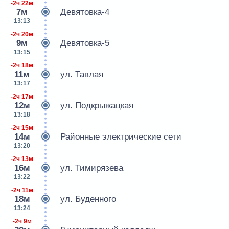
-2ч 22м
7м
Девятовка-4
13:13
-2ч 20м
9м
Девятовка-5
13:15
-2ч 18м
11м
ул. Тавлая
13:17
-2ч 17м
12м
ул. Подкрыжацкая
13:18
-2ч 15м
14м
Районные электрические сети
13:20
-2ч 13м
16м
ул. Тимирязева
13:22
-2ч 11м
18м
ул. Буденного
13:24
-2ч 9м