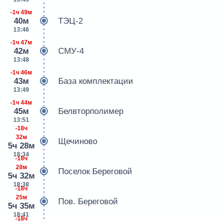
-1ч 49м
40м
ТЭЦ-2
13:46
-1ч 47м
42м
СМУ-4
13:48
-1ч 46м
43м
База комплектации
13:49
-1ч 44м
45м
Белвторполимер
13:51
-18ч
32м
Щечиново
5ч 28м
18:34
-18ч
28м
Поселок Береговой
5ч 32м
18:38
-18ч
25м
Пов. Береговой
5ч 35м
18:41
-18ч