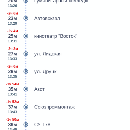
20м
Гуманитарный колледж
13:26
-2ч 6м
23м
Автовокзал
13:29
-2ч 4м
25м
кинотеатр "Восток"
13:31
-2ч 2м
27м
ул. Лидская
13:33
-2ч 0м
29м
ул. Друцк
13:35
-1ч 54м
35м
Азот
13:41
-1ч 52м
37м
Союзпроммонтаж
13:43
-1ч 50м
39м
СУ-178
13:45