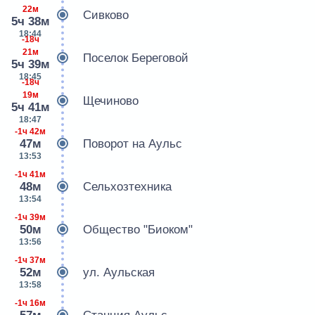
22м
Сивково
5ч 38м
18:44
-18ч
21м
Поселок Береговой
5ч 39м
18:45
-18ч
19м
Щечиново
5ч 41м
18:47
-1ч 42м
47м
Поворот на Аульс
13:53
-1ч 41м
48м
Сельхозтехника
13:54
-1ч 39м
50м
Общество "Биоком"
13:56
-1ч 37м
52м
ул. Аульская
13:58
-1ч 16м