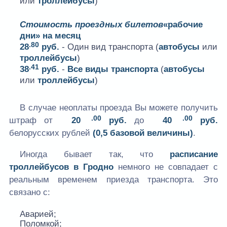
или
троллейбусы
)
Стоимость проездных билетов
«рабочие
дни» на месяц
.80
28
руб.
- Один вид транспорта (
автобусы
или
троллейбусы
)
.41
38
руб.
-
Все виды транспорта
(
автобусы
или
троллейбусы
)
В случае неоплаты проезда Вы можете получить
.00
.00
штраф от
20
руб.
до
40
руб.
белорусских рублей
(0,5 базовой величины)
.
Иногда бывает так, что
расписание
троллейбусов в Гродно
немного не совпадает с
реальным временем приезда транспорта. Это
связано с:
Аварией;
Поломкой;