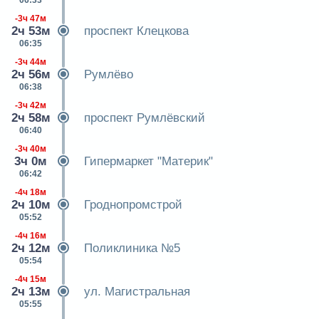
-3ч 47м
2ч 53м
проспект Клецкова
06:35
-3ч 44м
2ч 56м
Румлёво
06:38
-3ч 42м
2ч 58м
проспект Румлёвский
06:40
-3ч 40м
3ч 0м
Гипермаркет "Материк"
06:42
-4ч 18м
2ч 10м
Гроднопромстрой
05:52
-4ч 16м
2ч 12м
Поликлиника №5
05:54
-4ч 15м
2ч 13м
ул. Магистральная
05:55