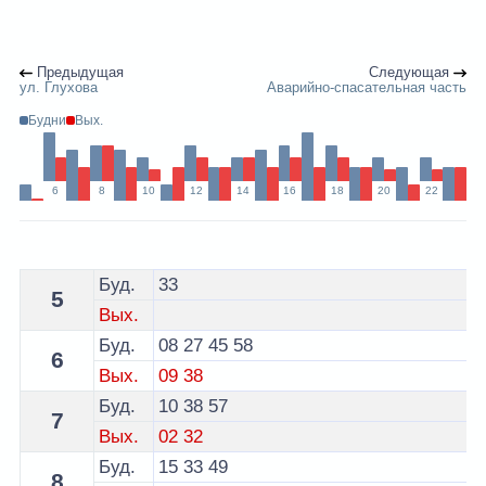
Предыдущая
Следующая
ул. Глухова
Аварийно-спасательная часть
Будни
Вых.
6
8
10
12
14
16
18
20
22
Расписание 24 троллейбуса Гродно - остановка ул. М
Буд.
33
5
Вых.
Буд.
08
27
45
58
6
Вых.
09
38
Буд.
10
38
57
7
Вых.
02
32
Буд.
15
33
49
8