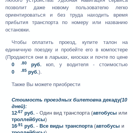
любого устройства! Удобная навигация сервиса
позволит даже новому пользователю легко
ориентироваться и без труда находить время
прибытия транспорта по номеру или названию
остановки.
Чтобы оплатить проезд, купите талон на
единичную поездку и пробейте его в компостере
(Продаются они в ларьках, киосках и почте по цене
.80
0
руб.
коп, у водителя - стоимостью
.85
0
руб.
).
Также Вы можете приобрести
Стоимость проездных билетов
на декаду
(10
дней):
.67
12
руб.
- Один вид транспорта (
автобусы
или
троллейбусы
)
.91
16
руб.
-
Все виды транспорта
(
автобусы
и
троллейбусы
)