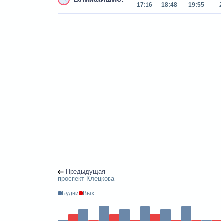
17:16
18:48
19:55
Предыдущая
проспект Клецкова
Будни
Вых.