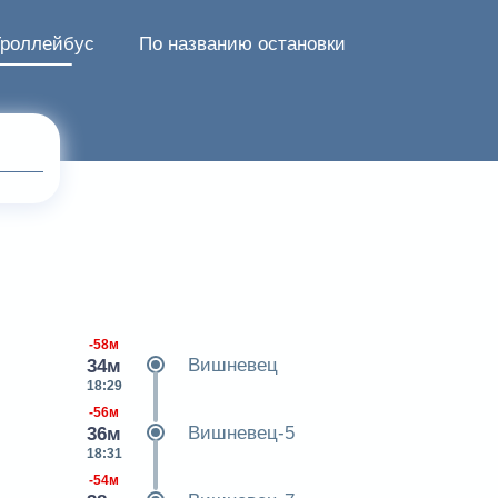
Троллейбус
По названию остановки
-58м
Вишневец
34м
18:29
-56м
Вишневец-5
36м
18:31
-54м