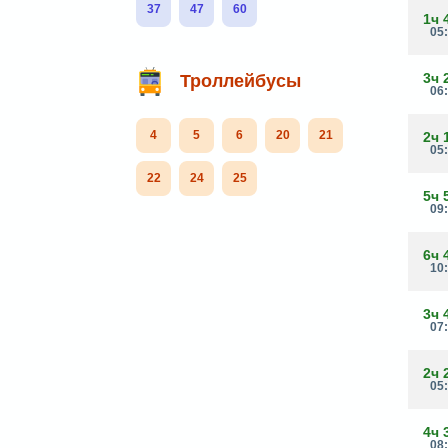
37
47
60
1ч 
05
3ч 
Троллейбусы
06
4
5
6
20
21
2ч 
05
22
24
25
5ч 
09
6ч 
10
3ч 
07
2ч 
05
4ч 
08