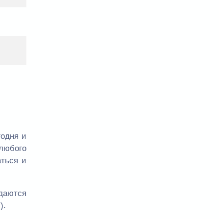
годня и
любого
аться и
одаются
.
).