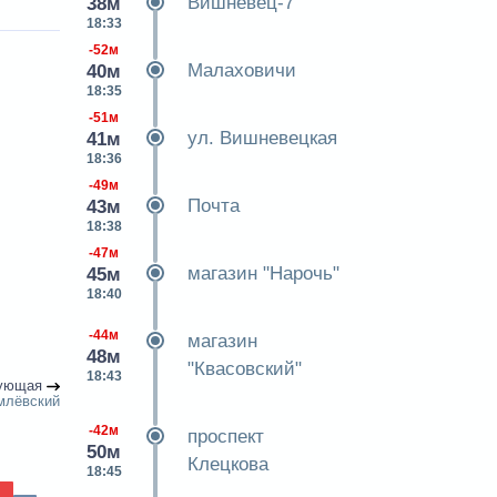
Вишневец-7
38м
18:33
-52м
Малаховичи
40м
18:35
-51м
ул. Вишневецкая
41м
18:36
-49м
Почта
43м
18:38
-47м
магазин "Нарочь"
45м
18:40
-44м
магазин
48м
"Квасовский"
18:43
ующая
млёвский
-42м
проспект
50м
Клецкова
18:45