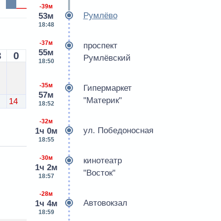
-39м
Румлёво
53м
18:48
-37м
проспект
55м
3
0
Румлёвский
18:50
-35м
Гипермаркет
57м
"Материк"
14
18:52
-32м
ул. Победоносная
1ч 0м
18:55
-30м
кинотеатр
1ч 2м
"Восток"
18:57
-28м
Автовокзал
1ч 4м
18:59