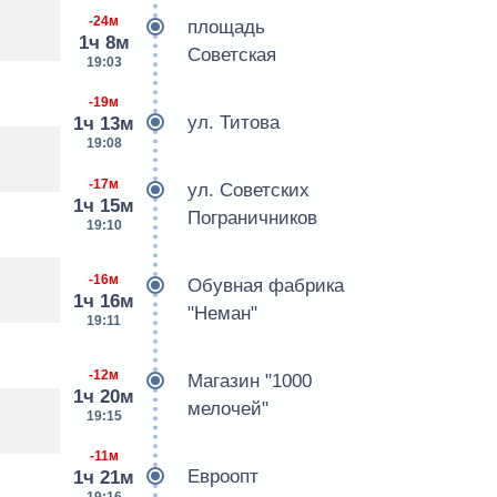
-24м
площадь
1ч 8м
Советская
19:03
-19м
ул. Титова
1ч 13м
19:08
-17м
ул. Советских
1ч 15м
Пограничников
19:10
-16м
Обувная фабрика
1ч 16м
"Неман"
19:11
-12м
Магазин "1000
1ч 20м
мелочей"
19:15
-11м
Евроопт
1ч 21м