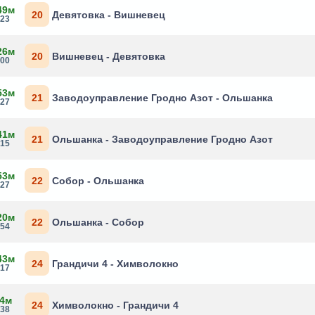
49м
20
Девятовка - Вишневец
:23
26м
20
Вишневец - Девятовка
:00
53м
21
Заводоуправление Гродно Азот - Ольшанка
:27
41м
21
Ольшанка - Заводоуправление Гродно Азот
:15
53м
22
Собор - Ольшанка
:27
20м
22
Ольшанка - Собор
:54
43м
24
Грандичи 4 - Химволокно
:17
 4м
24
Химволокно - Грандичи 4
:38