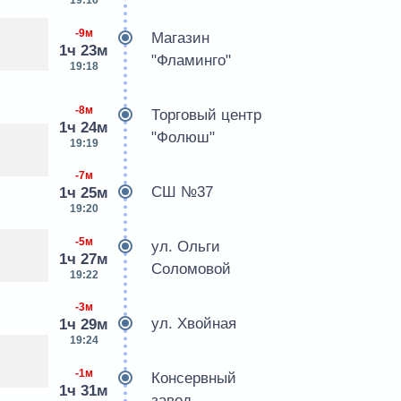
19:16
-9м
Магазин
1ч 23м
"Фламинго"
19:18
-8м
Торговый центр
1ч 24м
"Фолюш"
19:19
-7м
СШ №37
1ч 25м
19:20
-5м
ул. Ольги
1ч 27м
Соломовой
19:22
-3м
ул. Хвойная
1ч 29м
19:24
-1м
Консервный
1ч 31м
завод