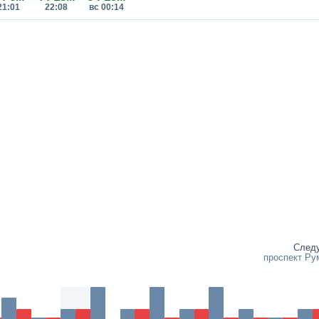
21:01
22:08
вс 00:14
След
проспект Ру