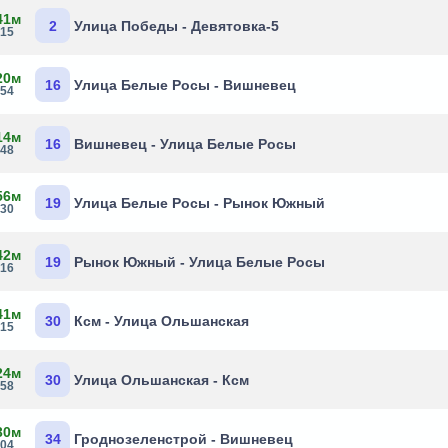
41м
2
Улица Победы - Девятовка-5
:15
20м
16
Улица Белые Росы - Вишневец
:54
14м
16
Вишневец - Улица Белые Росы
:48
56м
19
Улица Белые Росы - Рынок Южный
:30
42м
19
Рынок Южный - Улица Белые Росы
:16
41м
30
Ксм - Улица Ольшанская
:15
24м
30
Улица Ольшанская - Ксм
:58
30м
34
Гроднозеленстрой - Вишневец
:04