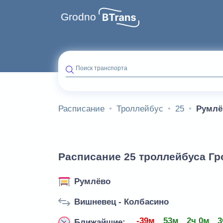
Grodno
Поиск транспорта
Расписание
Троллейбус
25
Румлё
Расписание 25 троллейбуса Гр
Румлёво
Вишневец - Колбасино
-39м
53м
2ч 0м
3
Ближайшие: