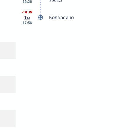
19:26
-1ч 3м
Колбасино
1м
17:56