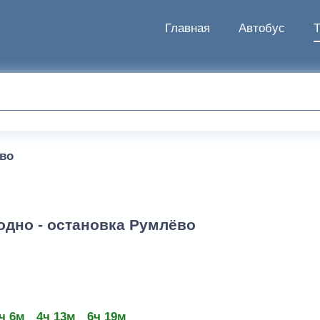
Главная
Автобус
во
одно - остановка Румлёво
ч 6м
4ч 13м
6ч 19м