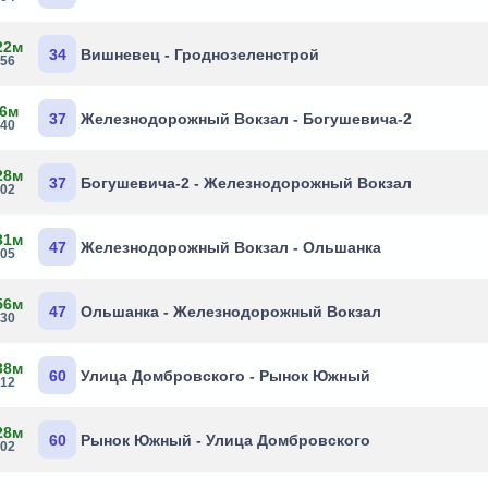
22м
34
Вишневец - Гроднозеленстрой
:56
 6м
37
Железнодорожный Вокзал - Богушевича-2
:40
28м
37
Богушевича-2 - Железнодорожный Вокзал
:02
31м
47
Железнодорожный Вокзал - Ольшанка
:05
56м
47
Ольшанка - Железнодорожный Вокзал
:30
38м
60
Улица Домбровского - Рынок Южный
:12
28м
60
Рынок Южный - Улица Домбровского
:02