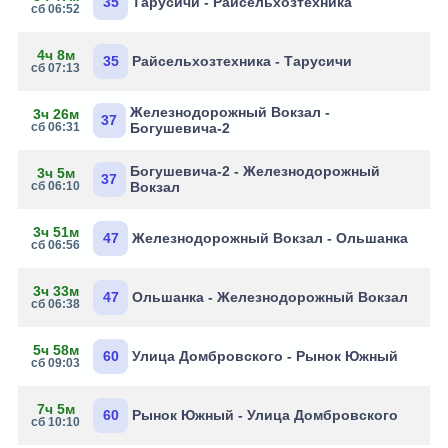
35
Тарусичи - Райсельхозтехника
сб 06:52
4ч 8м
35
Райсельхозтехника - Тарусичи
сб 07:13
Железнодорожный Вокзал -
3ч 26м
37
сб 06:31
Богушевича-2
Богушевича-2 - Железнодорожный
3ч 5м
37
сб 06:10
Вокзал
3ч 51м
47
Железнодорожный Вокзал - Ольшанка
сб 06:56
3ч 33м
47
Ольшанка - Железнодорожный Вокзал
сб 06:38
5ч 58м
60
Улица Домбровского - Рынок Южный
сб 09:03
7ч 5м
60
Рынок Южный - Улица Домбровского
сб 10:10