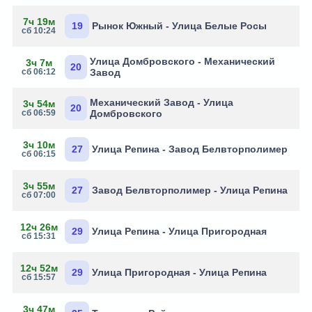
7ч 19м
19
Рынок Южный - Улица Белые Росы
сб 10:24
Улица Домбровского - Механический
3ч 7м
20
сб 06:12
Завод
Механический Завод - Улица
3ч 54м
20
сб 06:59
Домбровского
3ч 10м
27
Улица Репина - Завод Белвторполимер
сб 06:15
3ч 55м
27
Завод Белвторполимер - Улица Репина
сб 07:00
12ч 26м
29
Улица Репина - Улица Пригородная
сб 15:31
12ч 52м
29
Улица Пригородная - Улица Репина
сб 15:57
3ч 47м