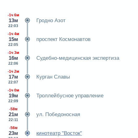
-1ч 6м
13м
Гродно Азот
22:03
-1ч 4м
15м
проспект Космонавтов
22:05
-1ч 3м
16м
Судебно-медицинская экспертиза
22:06
-1ч 2м
17м
Курган Славы
22:07
-1ч 0м
19м
Троллейбусное управление
22:09
-58м
21м
ул. Победоносная
22:11
-56м
23м
кинотеатр "Восток"