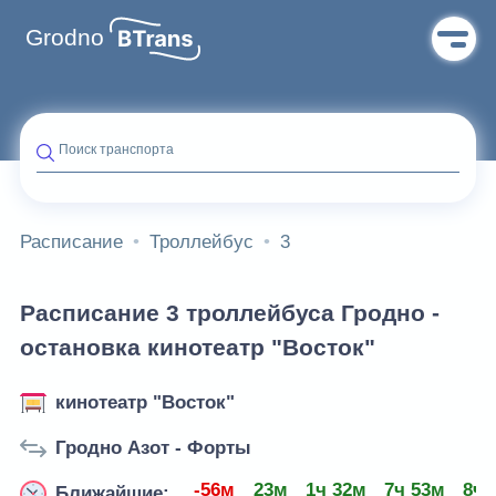
Grodno
Поиск транспорта
Расписание
Троллейбус
3
Расписание 3 троллейбуса Гродно -
остановка кинотеатр "Восток"
кинотеатр "Восток"
Гродно Азот - Форты
-56м
23м
1ч 32м
7ч 53м
8ч 
Ближайшие: