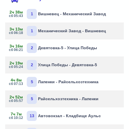
2ч 38м
1
Вишневец - Механический Завод
сб 05:43
3ч 13м
1
Механический Завод - Вишневец
сб 06:18
3ч 16м
2
Девятовка-5 - Улица Победы
сб 06:21
2ч 19м
2
Улица Победы - Девятовка-5
сб 05:24
4ч 8м
5
Лапенки - Райсельхозтехника
сб 07:13
2ч 52м
5
Райсельхозтехника - Лапенки
сб 05:57
7ч 7м
13
Автовокзал - Кладбище Аульс
сб 10:12