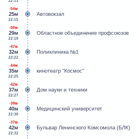
22:13
-54м
25м
Автовокзал
22:15
-50м
29м
Областное объединение профсоюзов
22:19
-47м
32м
Поликлиника №1
22:22
-44м
35м
кинотеатр "Космос"
22:25
-42м
37м
Дом науки и техники
22:27
-39м
40м
Медицинский университет
22:30
-37м
42м
Бульвар Ленинского Комсомола (БЛК)
22:32