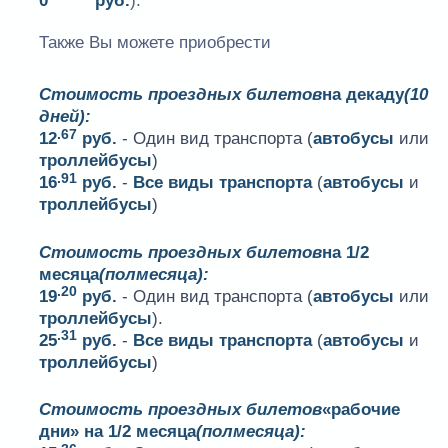
0
руб.
).
Также Вы можете приобрести
Стоимость проездных билетов
на декаду
(10
дней):
.67
12
руб.
- Один вид транспорта (
автобусы
или
троллейбусы
)
.91
16
руб.
-
Все виды транспорта
(
автобусы
и
троллейбусы
)
Стоимость проездных билетов
на 1/2
месяца
(полмесяца):
.20
19
руб.
- Один вид транспорта (
автобусы
или
троллейбусы
).
.31
25
руб.
-
Все виды транспорта
(
автобусы
и
троллейбусы
)
Стоимость проездных билетов
«рабочие
дни» на 1/2 месяца
(полмесяца):