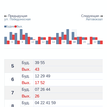
Предыдущая
Следующая
ул. Победоносная
Автовокзал
Будни
Вых.
6
8
10
12
14
16
18
20
22
Расписание 3 троллейбуса Гродно - остановка кинотеа
Буд.
39
55
5
Вых.
43
Буд.
12
29
49
6
Вых.
17
52
Буд.
07
26
44
7
Вых.
26
Буд.
04
22
41
59
8