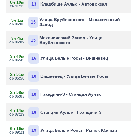
8ч 10м
13
Кладбище Аульс - Автовокзал
сб 11:15
Улица Врублевского - Механический
3ч 1м
15
сб 06:06
Завод
Механический Завод - Улица
3ч 4м
15
сб 06:09
Врублевского
3ч 40м
16
Улица Белые Росы - Вишневец
сб 06:45
2ч 51м
16
Вишневец - Улица Белые Росы
сб 05:56
2ч 58м
18
Грандичи-3 - Станция Аульс
сб 06:03
4ч 14м
18
Станция Аульс - Грандичи-3
сб 07:19
6ч 16м
19
Улица Белые Росы - Рынок Южный
сб 09:21