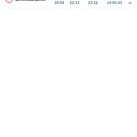
20:54
22:13
23:22
сб 05:43
сб 0