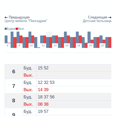
Предыдущая
Следующая
Центр мебели "Пинскдрев"
Детская больница
Будни
Вых.
6
8
10
12
14
16
18
20
22
Расписание 6 троллейбуса Гродно - остановка ул. Ост
Буд.
15
52
6
Вых.
Буд.
12
32
53
7
Вых.
14
39
Буд.
18
37
56
8
Вых.
08
38
Буд.
19
57
9