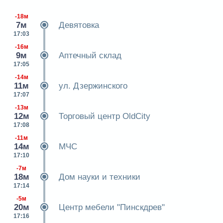
-18м
7м
Девятовка
17:03
-16м
9м
Аптечный склад
17:05
-14м
11м
ул. Дзержинского
17:07
-13м
12м
Торговый центр OldCity
17:08
-11м
14м
МЧС
17:10
-7м
18м
Дом науки и техники
17:14
-5м
20м
Центр мебели "Пинскдрев"
17:16