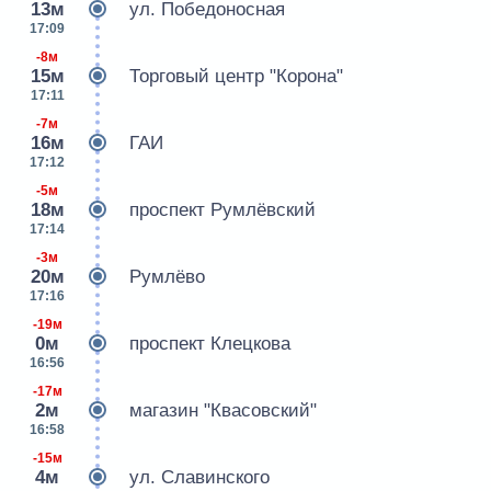
13м
ул. Победоносная
17:09
-8м
15м
Торговый центр "Корона"
17:11
-7м
16м
ГАИ
17:12
-5м
18м
проспект Румлёвский
17:14
-3м
20м
Румлёво
17:16
-19м
0м
проспект Клецкова
16:56
-17м
2м
магазин "Квасовский"
16:58
-15м
4м
ул. Славинского