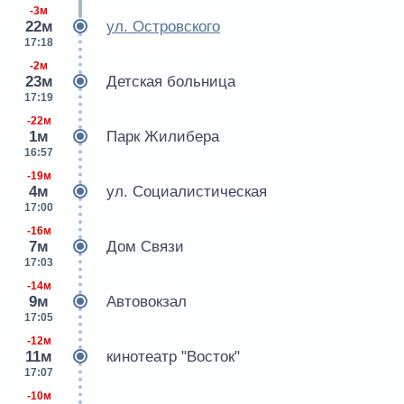
-3м
22м
ул. Островского
17:18
-2м
23м
Детская больница
17:19
-22м
1м
Парк Жилибера
16:57
-19м
4м
ул. Социалистическая
17:00
-16м
7м
Дом Связи
17:03
-14м
9м
Автовокзал
17:05
-12м
11м
кинотеатр "Восток"
17:07
-10м