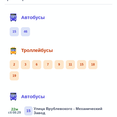
Автобусы
15
46
Троллейбусы
2
3
6
7
9
11
15
18
19
Автобусы
Улица Врублевского - Механический
22м
15
сб 08:29
Завод