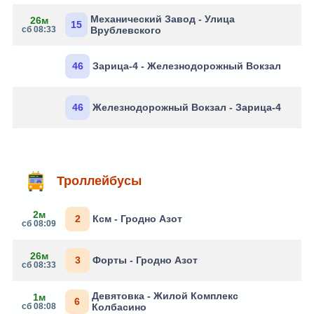
Механический Завод - Улица
26м
15
сб 08:33
Врублевского
46
Зарица-4 - Железнодорожный Вокзал
46
Железнодорожный Вокзал - Зарица-4
Троллейбусы
2м
2
Ксм - Гродно Азот
сб 08:09
26м
3
Форты - Гродно Азот
сб 08:33
Девятовка - Жилой Комплекс
1м
6
сб 08:08
Колбасино