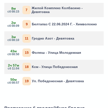
Жилой Комплекс Колбасино -
8м
7
сб 08:15
Девятовка
2м
9
Белтапаз С 22.06.2024 Г. - Химволокно
сб 08:09
3м
11
Гродно Азот - Девятовка
сб 08:10
43м
15
Фолюш - Улица Молодежная
сб 08:50
2ч 57м
18
Ксм - Улица Победоносная
сб 11:04
50м
19
Ул. Победоносная - Девятовка
сб 08:57