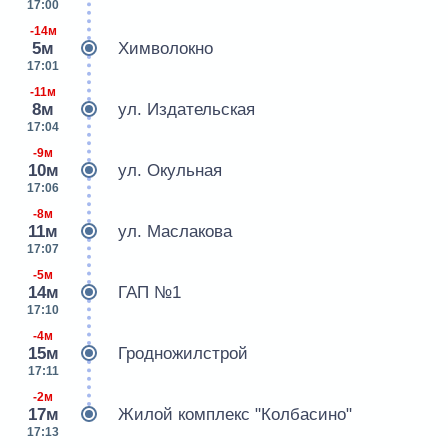
17:00
-14м
5м
Химволокно
17:01
-11м
8м
ул. Издательская
17:04
-9м
10м
ул. Окульная
17:06
-8м
11м
ул. Маслакова
17:07
-5м
14м
ГАП №1
17:10
-4м
15м
Гродножилстрой
17:11
-2м
17м
Жилой комплекс "Колбасино"
17:13