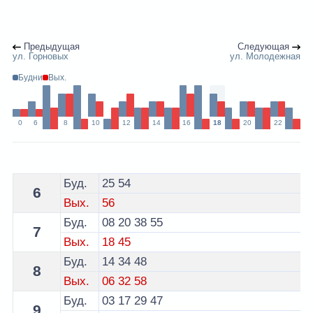
Предыдущая
Следующая
ул. Горновых
ул. Молодежная
Будни
Вых.
0
6
8
10
12
14
16
18
20
22
Расписание 9 троллейбуса Гродно - остановка площа
Буд.
25
54
6
Вых.
56
Буд.
08
20
38
55
7
Вых.
18
45
Буд.
14
34
48
8
Вых.
06
32
58
Буд.
03
17
29
47
9