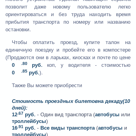
позволит даже новому пользователю легко
ориентироваться и без труда находить время
прибытия транспорта по номеру или названию
остановки.
Чтобы оплатить проезд, купите талон на
единичную поездку и пробейте его в компостере
(Продаются они в ларьках, киосках и почте по цене
.80
0
руб.
коп, у водителя - стоимостью
.85
0
руб.
).
Также Вы можете приобрести
Стоимость проездных билетов
на декаду
(10
дней):
.67
12
руб.
- Один вид транспорта (
автобусы
или
троллейбусы
)
.91
16
руб.
-
Все виды транспорта
(
автобусы
и
троллейбусы
)