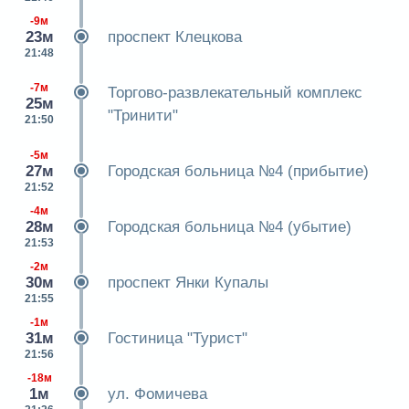
-9м
23м
проспект Клецкова
21:48
-7м
Торгово-развлекательный комплекс
25м
"Тринити"
21:50
-5м
27м
Городская больница №4 (прибытие)
21:52
-4м
28м
Городская больница №4 (убытие)
21:53
-2м
30м
проспект Янки Купалы
21:55
-1м
31м
Гостиница "Турист"
21:56
-18м
1м
ул. Фомичева