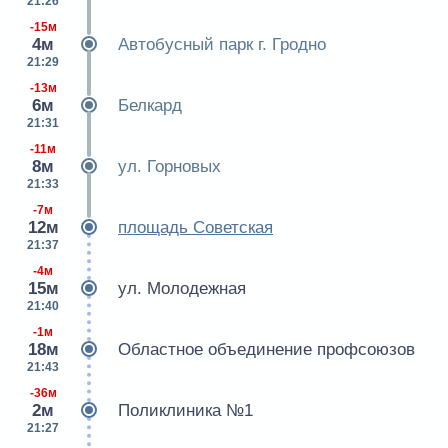
21:26
-15м
4м
Автобусный парк г. Гродно
21:29
-13м
6м
Белкард
21:31
-11м
8м
ул. Горновых
21:33
-7м
12м
площадь Советская
21:37
-4м
15м
ул. Молодежная
21:40
-1м
18м
Областное объединение профсоюзов
21:43
-36м
2м
Поликлиника №1
21:27