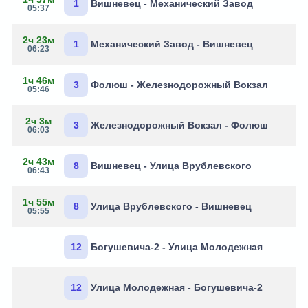
1
Вишневец - Механический Завод
05:37
2ч 23м
1
Механический Завод - Вишневец
06:23
1ч 46м
3
Фолюш - Железнодорожный Вокзал
05:46
2ч 3м
3
Железнодорожный Вокзал - Фолюш
06:03
2ч 43м
8
Вишневец - Улица Врублевского
06:43
1ч 55м
8
Улица Врублевского - Вишневец
05:55
12
Богушевича-2 - Улица Молодежная
12
Улица Молодежная - Богушевича-2