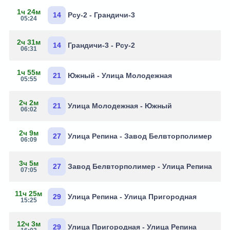
1ч 24м
14
Рсу-2 - Грандичи-3
05:24
2ч 31м
14
Грандичи-3 - Рсу-2
06:31
1ч 55м
21
Южный - Улица Молодежная
05:55
2ч 2м
21
Улица Молодежная - Южный
06:02
2ч 9м
27
Улица Репина - Завод Белвторполимер
06:09
3ч 5м
27
Завод Белвторполимер - Улица Репина
07:05
11ч 25м
29
Улица Репина - Улица Пригородная
15:25
12ч 3м
29
Улица Пригородная - Улица Репина