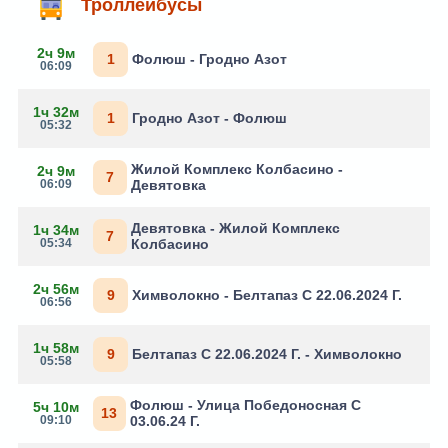
Троллейбусы
2ч 9м
1
Фолюш - Гродно Азот
06:09
1ч 32м
1
Гродно Азот - Фолюш
05:32
Жилой Комплекс Колбасино -
2ч 9м
7
06:09
Девятовка
Девятовка - Жилой Комплекс
1ч 34м
7
05:34
Колбасино
2ч 56м
9
Химволокно - Белтапаз С 22.06.2024 Г.
06:56
1ч 58м
9
Белтапаз С 22.06.2024 Г. - Химволокно
05:58
Фолюш - Улица Победоносная С
5ч 10м
13
09:10
03.06.24 Г.