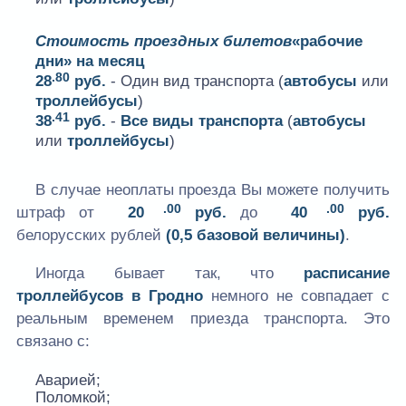
Стоимость проездных билетов
«рабочие
дни» на месяц
.80
28
руб.
- Один вид транспорта (
автобусы
или
троллейбусы
)
.41
38
руб.
-
Все виды транспорта
(
автобусы
или
троллейбусы
)
В случае неоплаты проезда Вы можете получить
.00
.00
штраф от
20
руб.
до
40
руб.
белорусских рублей
(0,5 базовой величины)
.
Иногда бывает так, что
расписание
троллейбусов в Гродно
немного не совпадает с
реальным временем приезда транспорта. Это
связано с:
Аварией;
Поломкой;