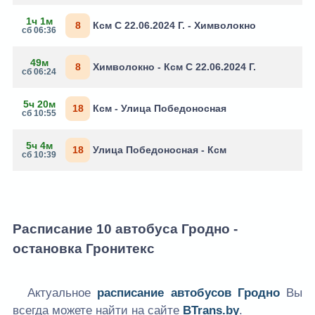
1ч 1м
8
Ксм С 22.06.2024 Г. - Химволокно
сб 06:36
49м
8
Химволокно - Ксм С 22.06.2024 Г.
сб 06:24
5ч 20м
18
Ксм - Улица Победоносная
сб 10:55
5ч 4м
18
Улица Победоносная - Ксм
сб 10:39
Расписание 10 автобуса Гродно -
остановка Гронитекс
Актуальное
расписание автобусов Гродно
Вы
всегда можете найти на сайте
BTrans.by
.