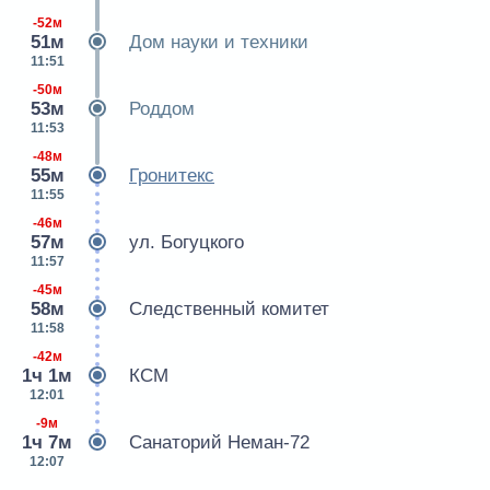
-52м
51м
Дом науки и техники
11:51
-50м
53м
Роддом
11:53
-48м
55м
Гронитекс
11:55
-46м
57м
ул. Богуцкого
11:57
-45м
58м
Следственный комитет
11:58
-42м
1ч 1м
КСМ
12:01
-9м
1ч 7м
Санаторий Неман-72
12:07