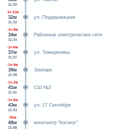
11:30
-1ч 11м
32м
ул. Подкрыжацкая
11:32
-1ч 9м
34м
Районные электрические сети
11:34
-1ч 6м
37м
ул. Тимирязева
11:37
-1ч 4м
39м
Зоопарк
11:39
-1ч 2м
41м
СШ №2
11:41
-1ч 0м
43м
ул. 17 Сентября
11:43
-55м
48м
кинотеатр "Космос"
11:48