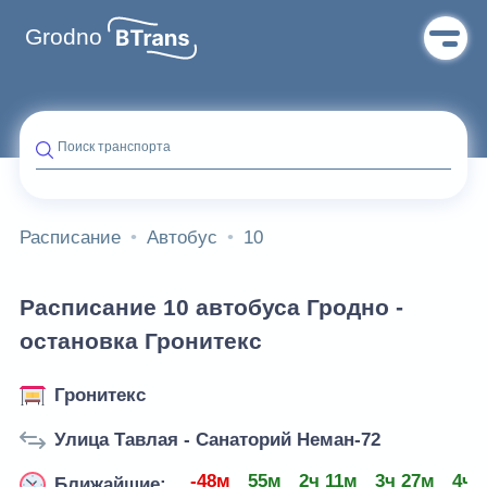
Grodno
Поиск транспорта
Расписание
Автобус
10
Расписание 10 автобуса Гродно -
остановка Гронитекс
Гронитекс
Улица Тавлая - Санаторий Неман-72
-48м
55м
2ч 11м
3ч 27м
4ч 
Ближайшие: