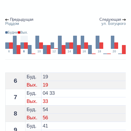
Предыдущая
Следующая
Роддом
ул. Богуцкого
Будни
Вых.
6
8
10
12
14
16
18
20
Расписание 10 автобуса Гродно - остановка Гронитекс
Буд.
19
6
Вых.
19
Буд.
04
33
7
Вых.
33
Буд.
54
8
Вых.
56
Буд.
41
9