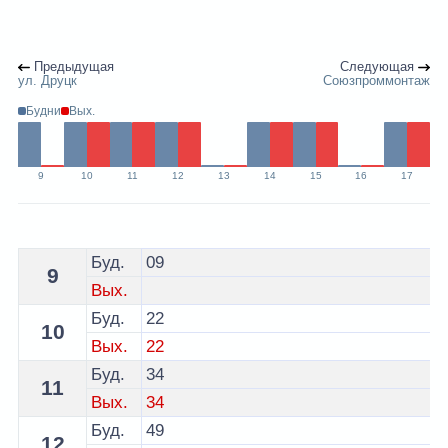
Предыдущая
Следующая
ул. Друцк
Союзпроммонтаж
Будни
Вых.
9
10
11
12
13
14
15
16
17
Расписание 13 автобуса Гродно - остановка Азот
Буд.
09
9
Вых.
Буд.
22
10
Вых.
22
Буд.
34
11
Вых.
34
Буд.
49
12