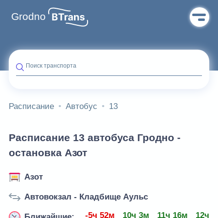
Grodno
Поиск транспорта
Расписание
Автобус
13
Расписание 13 автобуса Гродно -
остановка Азот
Азот
Автовокзал - Кладбище Аульс
-5ч 52м
10ч 3м
11ч 16м
12ч 2
Ближайшие: