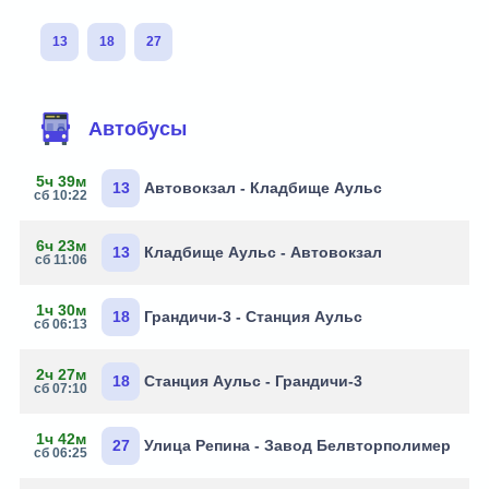
13
18
27
Автобусы
5ч 39м
13
Автовокзал - Кладбище Аульс
сб 10:22
6ч 23м
13
Кладбище Аульс - Автовокзал
сб 11:06
1ч 30м
18
Грандичи-3 - Станция Аульс
сб 06:13
2ч 27м
18
Станция Аульс - Грандичи-3
сб 07:10
1ч 42м
27
Улица Репина - Завод Белвторполимер
сб 06:25