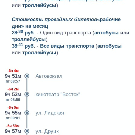
или
троллейбусы
)
Стоимость проездных билетов
«рабочие
дни» на месяц
.80
28
руб.
- Один вид транспорта (
автобусы
или
троллейбусы
)
.41
38
руб.
-
Все виды транспорта
(
автобусы
или
троллейбусы
)
-6ч 4м
9ч 51м
Автовокзал
пт 08:57
-6ч 2м
9ч 53м
кинотеатр "Восток"
пт 08:59
-6ч 0м
9ч 55м
ул. Лидская
пт 09:01
-5ч 58м
9ч 57м
ул. Друцк