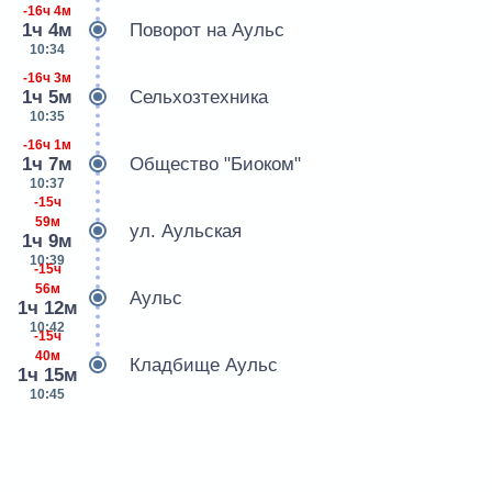
-16ч 4м
1ч 4м
Поворот на Аульс
10:34
-16ч 3м
1ч 5м
Сельхозтехника
10:35
-16ч 1м
1ч 7м
Общество "Биоком"
10:37
-15ч
59м
ул. Аульская
1ч 9м
10:39
-15ч
56м
Аульс
1ч 12м
10:42
-15ч
40м
Кладбище Аульс
1ч 15м
10:45