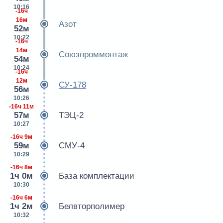
10:16
-16ч
16м
Азот
52м
10:22
-16ч
14м
Союзпроммонтаж
54м
10:24
-16ч
12м
СУ-178
56м
10:26
-16ч 11м
57м
ТЭЦ-2
10:27
-16ч 9м
59м
СМУ-4
10:29
-16ч 8м
1ч 0м
База комплектации
10:30
-16ч 6м
1ч 2м
Белвторполимер
10:32