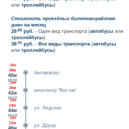
или
троллейбусы
)
Стоимость проездных билетов
«рабочие
дни» на месяц
.80
28
руб.
- Один вид транспорта (
автобусы
или
троллейбусы
)
.41
38
руб.
-
Все виды транспорта
(
автобусы
или
троллейбусы
)
-16ч
28м
Автовокзал
40м
10:10
-16ч
26м
кинотеатр "Восток"
42м
10:12
-16ч
24м
ул. Лидская
44м
10:14
-16ч
22м
ул. Друцк
46м