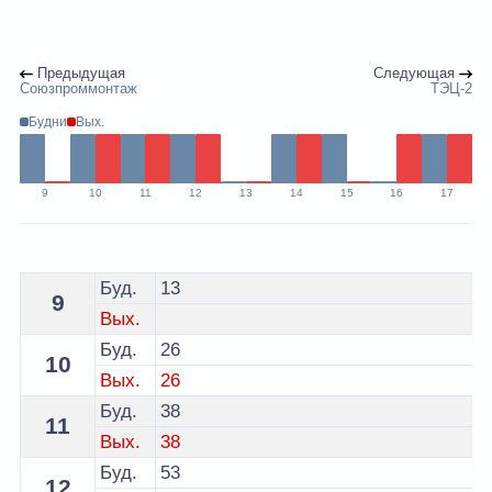
Предыдущая
Следующая
Союзпроммонтаж
ТЭЦ-2
Будни
Вых.
9
10
11
12
13
14
15
16
17
Расписание 13 автобуса Гродно - остановка СУ-178
Буд.
13
9
Вых.
Буд.
26
10
Вых.
26
Буд.
38
11
Вых.
38
Буд.
53
12