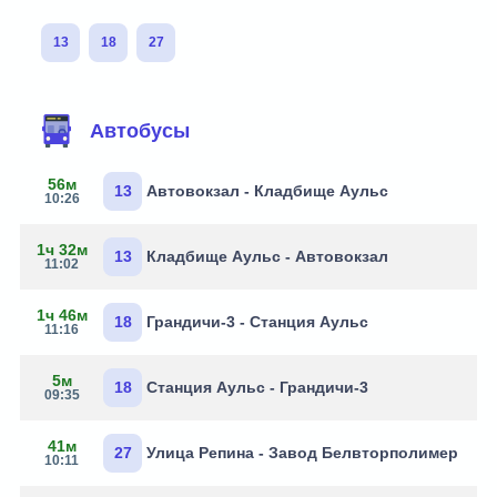
13
18
27
Автобусы
56м
13
Автовокзал - Кладбище Аульс
10:26
1ч 32м
13
Кладбище Аульс - Автовокзал
11:02
1ч 46м
18
Грандичи-3 - Станция Аульс
11:16
5м
18
Станция Аульс - Грандичи-3
09:35
41м
27
Улица Репина - Завод Белвторполимер
10:11