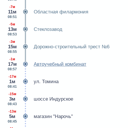
-7м
11м
Областная филармония
08:51
-5м
13м
Стеклозавод
08:53
-3м
15м
Дорожно-строительный трест №6
08:55
-1м
17м
Автоучебный комбинат
08:57
-17м
1м
ул. Томина
08:41
-15м
3м
шоссе Индурское
08:43
-13м
5м
магазин "Нарочь"
08:45