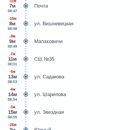
-11м
7м
Почта
08:47
-10м
8м
ул. Вишневецкая
08:48
-9м
9м
Малаховичи
08:49
-7м
11м
СШ №35
08:51
-5м
13м
ул. Садакова
08:53
-4м
14м
ул. Шарипова
08:54
-3м
15м
ул. Звездная
08:55
-26м
3м
Южный