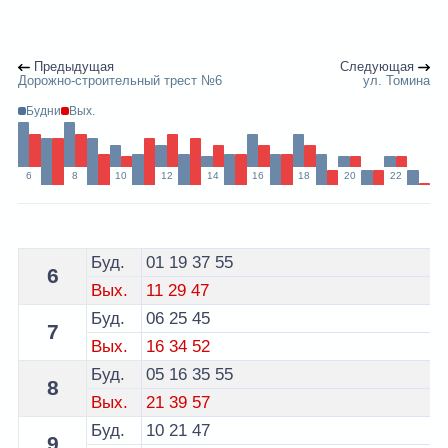
Предыдущая
Следующая
Дорожно-строительный трест №6
ул. Томина
Будни
Вых.
6
8
10
12
14
16
18
20
22
Расписание 21 автобуса Гродно - остановка Автоуче
Буд.
01
19
37
55
6
Вых.
11
29
47
Буд.
06
25
45
7
Вых.
16
34
52
Буд.
05
16
35
55
8
Вых.
21
39
57
Буд.
10
21
47
9